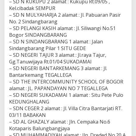
– SD N KUKUPU 2 alamat : Kukupu Rt.09/05 ,
Kel.cibadak SEMPUR
– SD N MULYAHARJA 2 alamat : Jl. Pabuaran Pasir
No. 2 Sindangbarang
– SD PELANGI KASIH alamat : Jl. Siliwangi No.51
Bogor SINDANGBARANG
– SD N SINDANGBARANG 1 alamat : Jalan
Sindangbarang Pilar 1 SITU GEDE
– SD NEGERI TAJUR 3 alamat : Jl.raya Tajur,
Gg.Tanuwijaya Rt.01/04 SUKADAMAI
– SD NEGERI BANTARKEMANG 3 alamat : Jl.
Bantarkemang TEGALLEGA
– SD THE INTERCOMMUNITY SCHOOL OF BOGOR
alamat : JL. PAPANDAYAN NO 7 TEGALLEGA
– SD NEGERI SUKADAMAI 1 alamat : Situ Pete Pulo
KEDUNGHALANG
– SDN CEGER 2 alamat : Jl. Villa Citra Bantarjati RT.
03/11 BABAKAN
– SD AL GHAZALY alamat : Jln. Cempaka No.6
Kotaparis Balungbangjaya
– SD MUHAMMADIYAH alamat : Jln. Dreded No.20 A