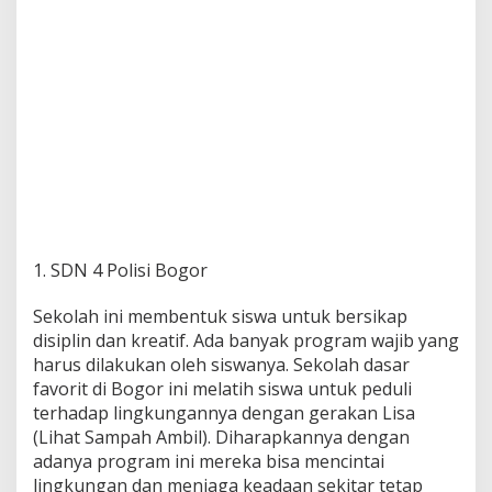
1. SDN 4 Polisi Bogor
Sekolah ini membentuk siswa untuk bersikap
disiplin dan kreatif. Ada banyak program wajib yang
harus dilakukan oleh siswanya. Sekolah dasar
favorit di Bogor ini melatih siswa untuk peduli
terhadap lingkungannya dengan gerakan Lisa
(Lihat Sampah Ambil). Diharapkannya dengan
adanya program ini mereka bisa mencintai
lingkungan dan menjaga keadaan sekitar tetap