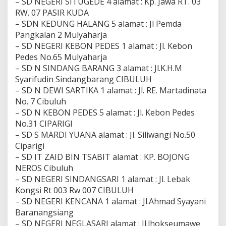
– SD NEGERI SITUGEDE 4 alamat : Kp. Jawa RT. 03
RW. 07 PASIR KUDA
– SDN KEDUNG HALANG 5 alamat : Jl Pemda
Pangkalan 2 Mulyaharja
– SD NEGERI KEBON PEDES 1 alamat : Jl. Kebon
Pedes No.65 Mulyaharja
– SD N SINDANG BARANG 3 alamat : Jl.K.H.M
Syarifudin Sindangbarang CIBULUH
– SD N DEWI SARTIKA 1 alamat : Jl. RE. Martadinata
No. 7 Cibuluh
– SD N KEBON PEDES 5 alamat : Jl. Kebon Pedes
No.31 CIPARIGI
– SD S MARDI YUANA alamat : Jl. Siliwangi No.50
Ciparigi
– SD IT ZAID BIN TSABIT alamat : KP. BOJONG
NEROS Cibuluh
– SD NEGERI SINDANGSARI 1 alamat : Jl. Lebak
Kongsi Rt 003 Rw 007 CIBULUH
– SD NEGERI KENCANA 1 alamat : Jl.Ahmad Syayani
Baranangsiang
– SD NEGERI NEGLASARI alamat : Jl.lhokseumawe