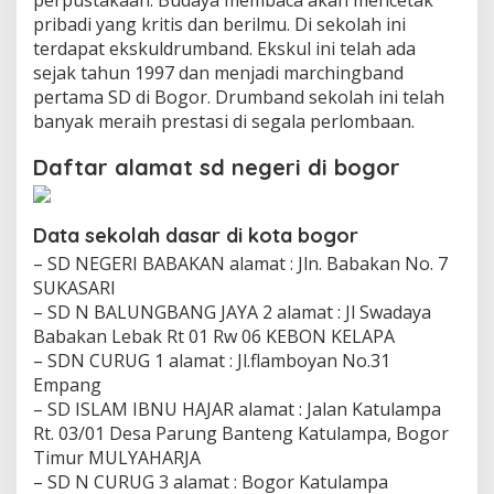
pribadi yang kritis dan berilmu. Di sekolah ini
terdapat ekskuldrumband. Ekskul ini telah ada
sejak tahun 1997 dan menjadi marchingband
pertama SD di Bogor. Drumband sekolah ini telah
banyak meraih prestasi di segala perlombaan.
Daftar alamat sd negeri di bogor
Data sekolah dasar di kota bogor
– SD NEGERI BABAKAN alamat : Jln. Babakan No. 7
SUKASARI
– SD N BALUNGBANG JAYA 2 alamat : Jl Swadaya
Babakan Lebak Rt 01 Rw 06 KEBON KELAPA
– SDN CURUG 1 alamat : Jl.flamboyan No.31
Empang
– SD ISLAM IBNU HAJAR alamat : Jalan Katulampa
Rt. 03/01 Desa Parung Banteng Katulampa, Bogor
Timur MULYAHARJA
– SD N CURUG 3 alamat : Bogor Katulampa