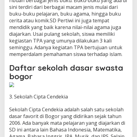
ribuan berbagai jenis buku. Buku-buku yang ada di
sini terdiri dari berbagai macam jenis mulai dari
buku-buku pelajaran, buku agama, hingga buku
cerita atau komik.SD Pertiwi ini juga tempat
mendidik yang baik karena nilai-nilai agama juga
diajarkan. Usai pulang sekolah, siswa memiliki
kegiastan TPA yang umunya dilakukan 3 kali
seminggu. Adanya kegiatan TPA bertujuan untuk
memperdalam pemahaman siswa terhadap islam.
Daftar sekolah dasar swasta
bogor
3. Sekolah Cipta Cendekia
Sekolah Cipta Cendekia adalah salah satu sekolah
dasar favorit di Bogor yang didirikan sejak tahun
2006. Ada banyak mata pelajaran yang diajarkan di
SD ini antara lain Bahasa Indonesia, Matematika,
Agama, Bahasa Inggris, IPA, Musik, dan IPS. Selain