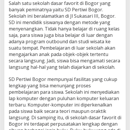
Salah satu sekolah dasar favorit di Bogor yang
banyak peminatnya yaitu SD Pertiwi Bogor.
Sekolah ini beralamatkan di Jl Sukasari III, Bogor.
SD ini mendidik siswanya dengan metode yang
menyenangkan. Tidak hanya belajar di ruang kelas
saja, para siswa juga bisa belajar di luar dengan
adanya program outbound dan studi wisata ke
suatu tempat. Pembelajaran di luar sekolah akan
mengajarkan anak pada objek-objek tertentu
secara langsung. Jadi, siswa bisa mengamati secara
langsung hal-hal yang telah diajarkan di sekolah.
SD Pertiwi Bogor mempunyai fasilitas yang cukup
lengkap yang bisa menunjang proses
pembelajaran para siswa. Sekolah ini menyediakan
lap komputer dengan puluhan komputer keluaran
terbaru. Komputer-komputer ini diperkenalkan
pada siswa baik secara teori maupun oraktik
langsung. Di samping itu, di sekolah dasar favorit di
Bogor ini terdapat perpusatakan lengkap dengan