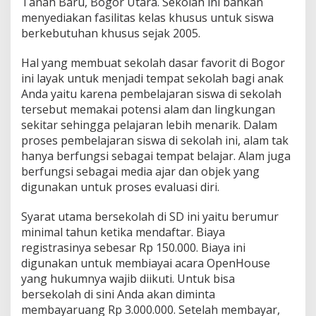
Tanah Baru, Bogor Utara. Sekolah ini bahkan
menyediakan fasilitas kelas khusus untuk siswa
berkebutuhan khusus sejak 2005.
Hal yang membuat sekolah dasar favorit di Bogor
ini layak untuk menjadi tempat sekolah bagi anak
Anda yaitu karena pembelajaran siswa di sekolah
tersebut memakai potensi alam dan lingkungan
sekitar sehingga pelajaran lebih menarik. Dalam
proses pembelajaran siswa di sekolah ini, alam tak
hanya berfungsi sebagai tempat belajar. Alam juga
berfungsi sebagai media ajar dan objek yang
digunakan untuk proses evaluasi diri.
Syarat utama bersekolah di SD ini yaitu berumur
minimal tahun ketika mendaftar. Biaya
registrasinya sebesar Rp 150.000. Biaya ini
digunakan untuk membiayai acara OpenHouse
yang hukumnya wajib diikuti. Untuk bisa
bersekolah di sini Anda akan diminta
membayaruang Rp 3.000.000. Setelah membayar,