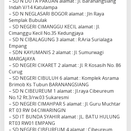
– SD N DUTA PAKUAN alamat : Jl. Baranangsiang
Indah V/14 Katulampa
– SD N NEGLASARI BOGOR alamat : Jln Raya
Semplak Bubulak
– SD NEGERI CIMANGGU KECIL alamat : Jl.
Cimanggu Kecil No.35 Kedungjaya
– SD N CIBALAGUNG 3 alamat : R.Aria Surialaga
Empang
– SDN KAYUMANIS 2 alamat : Jl. Sumurwagi
MARGAJAYA
– SD NEGERI CIKARET 2 alamat : Jl. R Kosasih No. 86
Curug
– SD NEGERI CIBULUH 6 alamat : Komplek Asrama
Brimob Ks Tubun BARANANGSIANG
– SD N CIBEUREUM 1 alamat : Jl.raya Cibeureum
No.12 Rt.3/rw.03 Sukaresmi
– SD NEGERI CIMAHPAR 5 alamat : Jl. Guru Muchtar
RT 03 RW 04 CIWARINGIN
– SD IT BUNDA SYAHIR alamat : JL. BATU HULUNG
RT03 RW01 EMPANG
– SD NEGERI CIBEUREUM 4 alamat : Cibeureum