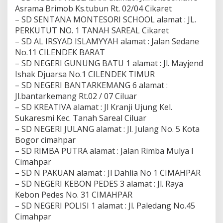
Asrama Brimob Ks.tubun Rt. 02/04 Cikaret
– SD SENTANA MONTESORI SCHOOL alamat : JL.
PERKUTUT NO. 1 TANAH SAREAL Cikaret
– SD AL IRSYAD ISLAMYYAH alamat : Jalan Sedane
No.11 CILENDEK BARAT
– SD NEGERI GUNUNG BATU 1 alamat : Jl. Mayjend
Ishak Djuarsa No.1 CILENDEK TIMUR
– SD NEGERI BANTARKEMANG 6 alamat :
Jl.bantarkemang Rt.02 / 07 Ciluar
– SD KREATIVA alamat : Jl Kranji Ujung Kel.
Sukaresmi Kec. Tanah Sareal Ciluar
– SD NEGERI JULANG alamat : Jl. Julang No. 5 Kota
Bogor cimahpar
– SD RIMBA PUTRA alamat : Jalan Rimba Mulya I
Cimahpar
– SD N PAKUAN alamat : Jl Dahlia No 1 CIMAHPAR
– SD NEGERI KEBON PEDES 3 alamat : Jl. Raya
Kebon Pedes No. 31 CIMAHPAR
– SD NEGERI POLISI 1 alamat : Jl. Paledang No.45
Cimahpar