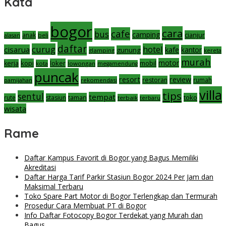
Kata
bogor
cara
cafe
bus
camping
cianjur
anak
beli
alasan
daftar
curug
hotel
cisarua
kafe
kantor
gunung
glamping
kereta
murah
motor
kopi
loker
mobil
kerja
kota
lowongan
megamendung
puncak
resort
review
restoran
rumah
pamijahan
rekomendasi
villa
tips
sentul
tempat
taman
toko
rute
stasiun
terbaik
terbaru
wisata
Rame
Daftar Kampus Favorit di Bogor yang Bagus Memiliki
Akreditasi
Daftar Harga Tarif Parkir Stasiun Bogor 2024 Per Jam dan
Maksimal Terbaru
Toko Spare Part Motor di Bogor Terlengkap dan Termurah
Prosedur Cara Membuat PT di Bogor
Info Daftar Fotocopy Bogor Terdekat yang Murah dan
Bagus