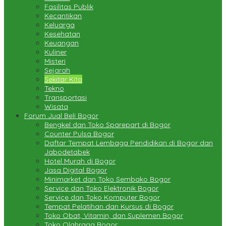
Fasilitas Publik
Kecantikan
Keluarga
Kesehatan
Keuangan
Kuliner
Misteri
Sejarah
Sekitar Kita
Tekno
Transportasi
Wisata
Forum Jual Beli Bogor
Bengkel dan Toko Sparepart di Bogor
Counter Pulsa Bogor
Daftar Tempat Lembaga Pendidikan di Bogor dan
Jabodetabek
Hotel Murah di Bogor
Jasa Digital Bogor
Minimarket dan Toko Sembako Bogor
Service dan Toko Elektronik Bogor
Service dan Toko Komputer Bogor
Tempat Pelatihan dan Kursus di Bogor
Toko Obat, Vitamin, dan Suplemen Bogor
Toko Olahraga Bogor