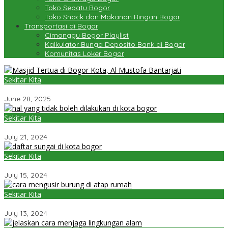
Toko Sepatu Bogor
Toko Snack dan Makanan Ringan Bogor
Transportasi di Bogor
Cimanggu Bogor Playlist
Kalkulator Bunga Deposito Bank di Bogor
Komunitas Loker Bogor
Sekitar Kita
Masjid Tertua di Bogor Kota, Al Mustofa Bantarjati
June 28, 2025
Sekitar Kita
10 Hal yang Tidak Boleh Dilakukan di Bogor
July 21, 2024
Sekitar Kita
Daftar 7 Sungai di Kota Bogor dan Kabupaten yang Besar
July 15, 2024
Sekitar Kita
8 Cara Mengusir Burung di Atap Rumah
July 13, 2024