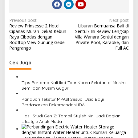
Post
Previous post
Next post
Review Prinsesse 2 Hotel
Liburan Bernuansa Bali di
navigation
Cipanas Murah Dekat Kebun
Sentul? Ini Review Lengkap
Raya Cibodas dengan
Villa Wanara Sentul dengan
Rooftop View Gunung Gede
Private Pool, Karaoke, dan
Pangrango
Full AC
Cek Juga
Tips Pertama Kali Ikut Tour Korea Selatan di Musim
Semi dan Musim Gugur
Panduan Tekstur MPASI Sesuai Usia Bayi
Berdasarkan Rekomendasi IDAI
Hasil Studi Gen Z: Tampil Stylish Kini Jadi Bagian
Lifestyle Anak Muda
Perbandingan Electric Water Heater Storage