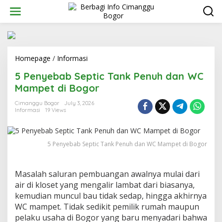
Skip
to
content
5
Homepage
/
Informasi
Penyebab
5 Penyebab Septic Tank Penuh dan WC
Septic
Tank
Mampet di Bogor
Penuh
dan
Cimanggu Bogor
July 3, 2026
Informasi
19 Views
WC
Mampet
di
Bogor
5 Penyebab Septic Tank Penuh dan WC Mampet di Bogor
Masalah saluran pembuangan awalnya mulai dari
air di kloset yang mengalir lambat dari biasanya,
kemudian muncul bau tidak sedap, hingga akhirnya
WC mampet. Tidak sedikit pemilik rumah maupun
pelaku usaha di Bogor yang baru menyadari bahwa