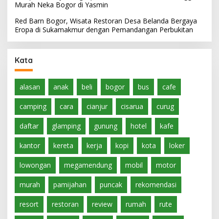
Murah Neka Bogor di Yasmin
Red Barn Bogor, Wisata Restoran Desa Belanda Bergaya
Eropa di Sukamakmur dengan Pemandangan Perbukitan
Kata
alasan
anak
beli
bogor
bus
cafe
camping
cara
cianjur
cisarua
curug
daftar
glamping
gunung
hotel
kafe
kantor
kereta
kerja
kopi
kota
loker
lowongan
megamendung
mobil
motor
murah
pamijahan
puncak
rekomendasi
resort
restoran
review
rumah
rute