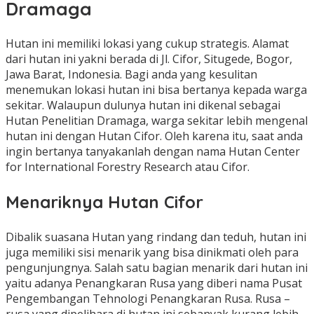
Dramaga
Hutan ini memiliki lokasi yang cukup strategis. Alamat
dari hutan ini yakni berada di Jl. Cifor, Situgede, Bogor,
Jawa Barat, Indonesia. Bagi anda yang kesulitan
menemukan lokasi hutan ini bisa bertanya kepada warga
sekitar. Walaupun dulunya hutan ini dikenal sebagai
Hutan Penelitian Dramaga, warga sekitar lebih mengenal
hutan ini dengan Hutan Cifor. Oleh karena itu, saat anda
ingin bertanya tanyakanlah dengan nama Hutan Center
for International Forestry Research atau Cifor.
Menariknya Hutan Cifor
Dibalik suasana Hutan yang rindang dan teduh, hutan ini
juga memiliki sisi menarik yang bisa dinikmati oleh para
pengunjungnya. Salah satu bagian menarik dari hutan ini
yaitu adanya Penangkaran Rusa yang diberi nama Pusat
Pengembangan Tehnologi Penangkaran Rusa. Rusa –