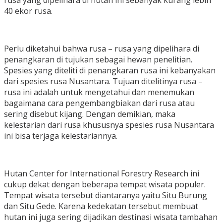
rusa yang dipelihara di hutan ini sebanyak kurang lebih
40 ekor rusa.
Perlu diketahui bahwa rusa – rusa yang dipelihara di
penangkaran di tujukan sebagai hewan penelitian.
Spesies yang diteliti di penangkaran rusa ini kebanyakan
dari spesies rusa Nusantara. Tujuan ditelitinya rusa –
rusa ini adalah untuk mengetahui dan menemukan
bagaimana cara pengembangbiakan dari rusa atau
sering disebut kijang. Dengan demikian, maka
kelestarian dari rusa khususnya spesies rusa Nusantara
ini bisa terjaga kelestariannya.
Hutan Center for International Forestry Research ini
cukup dekat dengan beberapa tempat wisata populer.
Tempat wisata tersebut diantaranya yaitu Situ Burung
dan Situ Gede. Karena kedekatan tersebut membuat
hutan ini juga sering dijadikan destinasi wisata tambahan