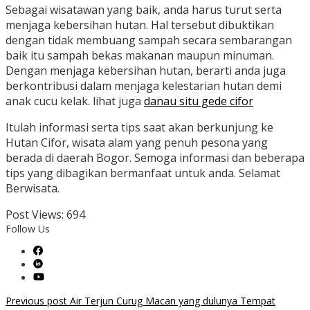
Sebagai wisatawan yang baik, anda harus turut serta
menjaga kebersihan hutan. Hal tersebut dibuktikan
dengan tidak membuang sampah secara sembarangan
baik itu sampah bekas makanan maupun minuman.
Dengan menjaga kebersihan hutan, berarti anda juga
berkontribusi dalam menjaga kelestarian hutan demi
anak cucu kelak. lihat juga
danau situ gede cifor
Itulah informasi serta tips saat akan berkunjung ke
Hutan Cifor, wisata alam yang penuh pesona yang
berada di daerah Bogor. Semoga informasi dan beberapa
tips yang dibagikan bermanfaat untuk anda. Selamat
Berwisata.
Post Views:
694
Follow Us
Post
Previous post
Air Terjun Curug Macan yang dulunya Tempat