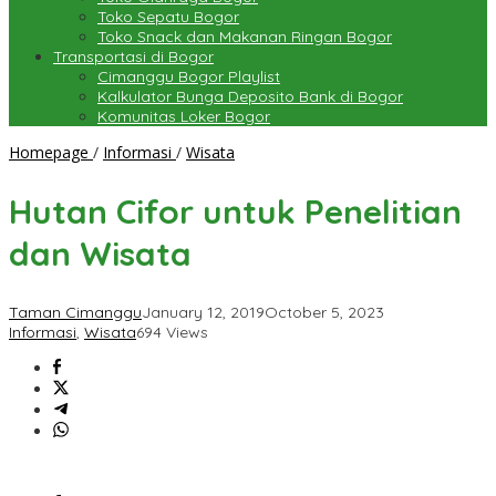
Toko Sepatu Bogor
Toko Snack dan Makanan Ringan Bogor
Transportasi di Bogor
Cimanggu Bogor Playlist
Kalkulator Bunga Deposito Bank di Bogor
Komunitas Loker Bogor
Hutan
Homepage
/
Informasi
/
Wisata
Cifor
untuk
Hutan Cifor untuk Penelitian
Penelitian
dan
dan Wisata
Wisata
Taman Cimanggu
January 12, 2019
October 5, 2023
Informasi
,
Wisata
694 Views