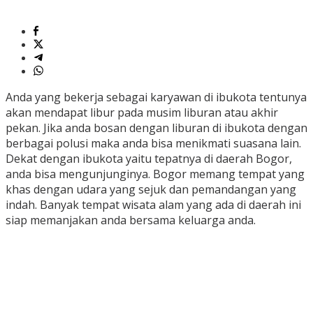
Anda yang bekerja sebagai karyawan di ibukota tentunya
akan mendapat libur pada musim liburan atau akhir
pekan. Jika anda bosan dengan liburan di ibukota dengan
berbagai polusi maka anda bisa menikmati suasana lain.
Dekat dengan ibukota yaitu tepatnya di daerah Bogor,
anda bisa mengunjunginya. Bogor memang tempat yang
khas dengan udara yang sejuk dan pemandangan yang
indah. Banyak tempat wisata alam yang ada di daerah ini
siap memanjakan anda bersama keluarga anda.