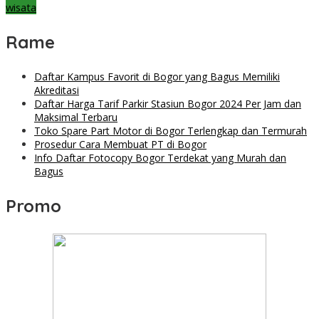
wisata
Rame
Daftar Kampus Favorit di Bogor yang Bagus Memiliki
Akreditasi
Daftar Harga Tarif Parkir Stasiun Bogor 2024 Per Jam dan
Maksimal Terbaru
Toko Spare Part Motor di Bogor Terlengkap dan Termurah
Prosedur Cara Membuat PT di Bogor
Info Daftar Fotocopy Bogor Terdekat yang Murah dan
Bagus
Promo