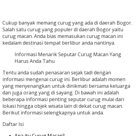
Cukup banyak memang curug yang ada di daerah Bogor.
Salah satu curug yang populer di daerah Bogor yaitu
curug macan. Anda bias memasukan curug macan ini
kedalam destinasi tempat berlibur anda nantinya.
Informasi Menarik Seputar Curug Macan Yang
Harus Anda Tahu
Tentu anda sudah penasaran sejak tadi dengan
informasi mengenai curug ini. Berlibur adalah momen
yang menyenangkan untuk dinikmati bersama keluarga
dan juga orang yang di sayang. Di bawah ini adalah
beberapa informasi penting seputar curug mulai dari
lokasi hingga objek wisata lain di dekat curug macan.
Berikut informasi selengkapnya untuk anda.
Daftar Isi
Apa itu Curug Macan?