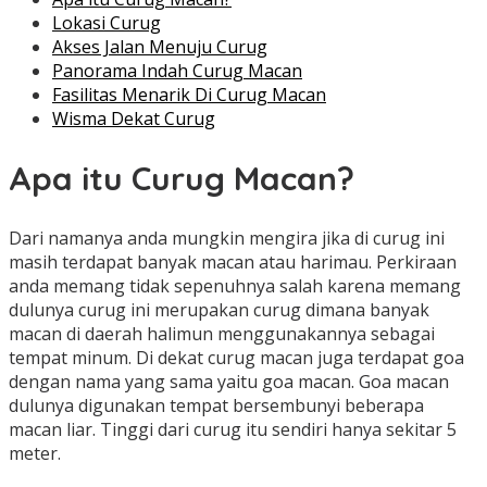
Lokasi Curug
Akses Jalan Menuju Curug
Panorama Indah Curug Macan
Fasilitas Menarik Di Curug Macan
Wisma Dekat Curug
Apa itu Curug Macan?
Dari namanya anda mungkin mengira jika di curug ini
masih terdapat banyak macan atau harimau. Perkiraan
anda memang tidak sepenuhnya salah karena memang
dulunya curug ini merupakan curug dimana banyak
macan di daerah halimun menggunakannya sebagai
tempat minum. Di dekat curug macan juga terdapat goa
dengan nama yang sama yaitu goa macan. Goa macan
dulunya digunakan tempat bersembunyi beberapa
macan liar. Tinggi dari curug itu sendiri hanya sekitar 5
meter.