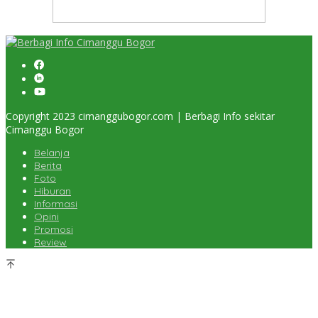
Copyright 2023 cimanggubogor.com | Berbagi Info sekitar
Cimanggu Bogor
Belanja
Berita
Foto
Hiburan
Informasi
Opini
Promosi
Review