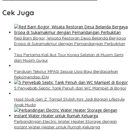
Cek Juga
Red Barn Bogor, Wisata Restoran Desa Belanda Bergaya
Eropa di Sukamakmur dengan Pemandangan Perbukitan
Tips Pertama Kali Ikut Tour Korea Selatan di Musim Semi
dan Musim Gugur
Panduan Tekstur MPASI Sesuai Usia Bayi Berdasarkan
Rekomendasi IDAI
5 Penyebab Septic Tank Penuh dan WC Mampet di Bogor
Hasil Studi Gen Z: Tampil Stylish Kini Jadi Bagian Lifestyle
Anak Muda
Perbandingan Electric Water Heater Storage dengan
Instant Water Heater untuk Rumah Keluarga