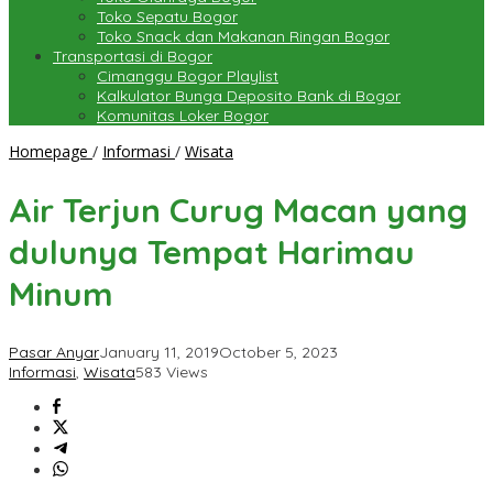
Toko Sepatu Bogor
Toko Snack dan Makanan Ringan Bogor
Transportasi di Bogor
Cimanggu Bogor Playlist
Kalkulator Bunga Deposito Bank di Bogor
Komunitas Loker Bogor
Air
Homepage
/
Informasi
/
Wisata
Terjun
Curug
Air Terjun Curug Macan yang
Macan
yang
dulunya Tempat Harimau
dulunya
Tempat
Minum
Harimau
Minum
Pasar Anyar
January 11, 2019
October 5, 2023
Informasi
,
Wisata
583 Views