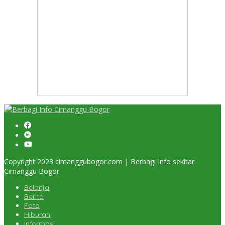
Copyright 2023 cimanggubogor.com | Berbagi Info sekitar
Cimanggu Bogor
Belanja
Berita
Foto
Hiburan
Informasi