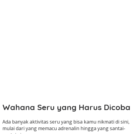
Wahana Seru yang Harus Dicoba
Ada banyak aktivitas seru yang bisa kamu nikmati di sini,
mulai dari yang memacu adrenalin hingga yang santai-