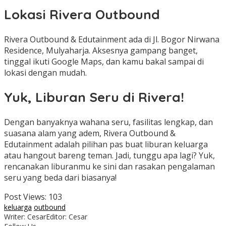
Lokasi Rivera Outbound
Rivera Outbound & Edutainment ada di Jl. Bogor Nirwana
Residence, Mulyaharja. Aksesnya gampang banget,
tinggal ikuti Google Maps, dan kamu bakal sampai di
lokasi dengan mudah.
Yuk, Liburan Seru di Rivera!
Dengan banyaknya wahana seru, fasilitas lengkap, dan
suasana alam yang adem, Rivera Outbound &
Edutainment adalah pilihan pas buat liburan keluarga
atau hangout bareng teman. Jadi, tunggu apa lagi? Yuk,
rencanakan liburanmu ke sini dan rasakan pengalaman
seru yang beda dari biasanya!
Post Views:
103
keluarga
outbound
Writer: Cesar
Editor: Cesar