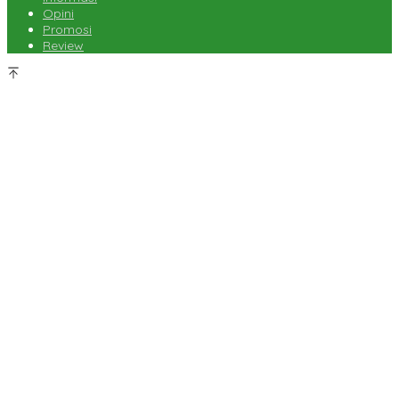
Opini
Promosi
Review