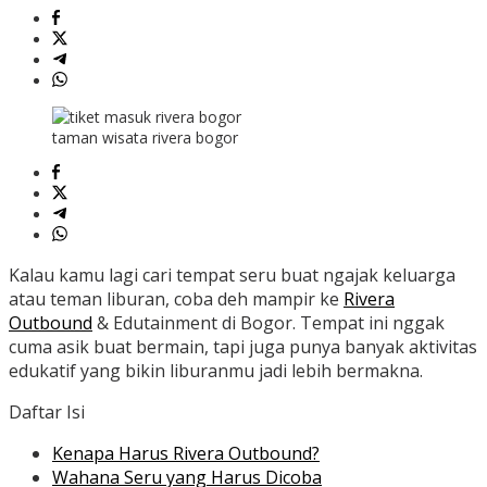
taman wisata rivera bogor
Kalau kamu lagi cari tempat seru buat ngajak keluarga
atau teman liburan, coba deh mampir ke
Rivera
Outbound
& Edutainment di Bogor. Tempat ini nggak
cuma asik buat bermain, tapi juga punya banyak aktivitas
edukatif yang bikin liburanmu jadi lebih bermakna.
Daftar Isi
Kenapa Harus Rivera Outbound?
Wahana Seru yang Harus Dicoba