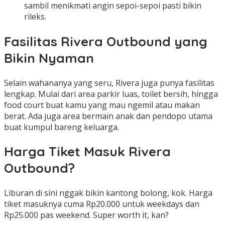
sambil menikmati angin sepoi-sepoi pasti bikin
rileks.
Fasilitas Rivera Outbound yang
Bikin Nyaman
Selain wahananya yang seru, Rivera juga punya fasilitas
lengkap. Mulai dari area parkir luas, toilet bersih, hingga
food court buat kamu yang mau ngemil atau makan
berat. Ada juga area bermain anak dan pendopo utama
buat kumpul bareng keluarga.
Harga Tiket Masuk Rivera
Outbound?
Liburan di sini nggak bikin kantong bolong, kok. Harga
tiket masuknya cuma Rp20.000 untuk weekdays dan
Rp25.000 pas weekend. Super worth it, kan?