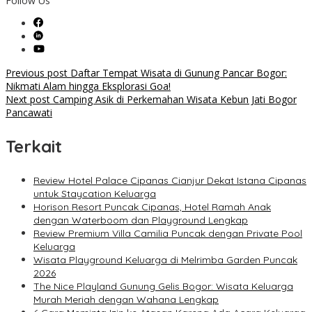
Follow Us
Post
Previous post
Daftar Tempat Wisata di Gunung Pancar Bogor:
Nikmati Alam hingga Eksplorasi Goa!
navigation
Next post
Camping Asik di Perkemahan Wisata Kebun Jati Bogor
Pancawati
Terkait
Review Hotel Palace Cipanas Cianjur Dekat Istana Cipanas
untuk Staycation Keluarga
Horison Resort Puncak Cipanas, Hotel Ramah Anak
dengan Waterboom dan Playground Lengkap
Review Premium Villa Camilia Puncak dengan Private Pool
Keluarga
Wisata Playground Keluarga di Melrimba Garden Puncak
2026
The Nice Playland Gunung Gelis Bogor: Wisata Keluarga
Murah Meriah dengan Wahana Lengkap