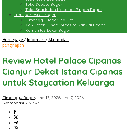
Toko Sepatu Bogor
Toko Snack dan Makanan Ringan Bogor
Transportasi di Bogor
Cimanggu Bogor Playlist
Kalkulator Bunga Deposito Bank di Bogor
Komunitas Loker Bogor
Review
Homepage
/
Informasi
/
Akomodasi
Hotel
penginapan
Palace
Cipanas
Review Hotel Palace Cipanas
Cianjur
Dekat
Cianjur Dekat Istana Cipanas
Istana
Cipanas
untuk Staycation Keluarga
untuk
Staycation
Keluarga
Cimanggu Bogor
June 17, 2026
June 7, 2026
Akomodasi
17 Views