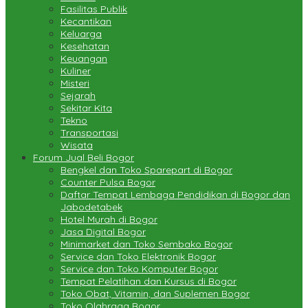
Fasilitas Publik
Kecantikan
Keluarga
Kesehatan
Keuangan
Kuliner
Misteri
Sejarah
Sekitar Kita
Tekno
Transportasi
Wisata
Forum Jual Beli Bogor
Bengkel dan Toko Sparepart di Bogor
Counter Pulsa Bogor
Daftar Tempat Lembaga Pendidikan di Bogor dan
Jabodetabek
Hotel Murah di Bogor
Jasa Digital Bogor
Minimarket dan Toko Sembako Bogor
Service dan Toko Elektronik Bogor
Service dan Toko Komputer Bogor
Tempat Pelatihan dan Kursus di Bogor
Toko Obat, Vitamin, dan Suplemen Bogor
Toko Olahraga Bogor