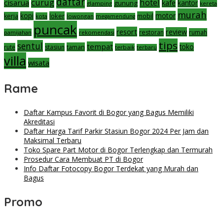
daftar
curug
hotel
cisarua
kafe
gunung
kantor
glamping
kereta
murah
motor
kopi
loker
mobil
kerja
kota
lowongan
megamendung
puncak
resort
review
restoran
rumah
pamijahan
rekomendasi
tips
sentul
tempat
taman
toko
rute
stasiun
terbaik
terbaru
villa
wisata
Rame
Daftar Kampus Favorit di Bogor yang Bagus Memiliki
Akreditasi
Daftar Harga Tarif Parkir Stasiun Bogor 2024 Per Jam dan
Maksimal Terbaru
Toko Spare Part Motor di Bogor Terlengkap dan Termurah
Prosedur Cara Membuat PT di Bogor
Info Daftar Fotocopy Bogor Terdekat yang Murah dan
Bagus
Promo