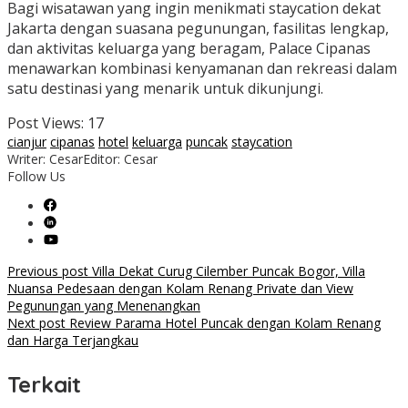
Bagi wisatawan yang ingin menikmati staycation dekat
Jakarta dengan suasana pegunungan, fasilitas lengkap,
dan aktivitas keluarga yang beragam, Palace Cipanas
menawarkan kombinasi kenyamanan dan rekreasi dalam
satu destinasi yang menarik untuk dikunjungi.
Post Views:
17
cianjur
cipanas
hotel
keluarga
puncak
staycation
Writer: Cesar
Editor: Cesar
Follow Us
Post
Previous post
Villa Dekat Curug Cilember Puncak Bogor, Villa
Nuansa Pedesaan dengan Kolam Renang Private dan View
navigation
Pegunungan yang Menenangkan
Next post
Review Parama Hotel Puncak dengan Kolam Renang
dan Harga Terjangkau
Terkait