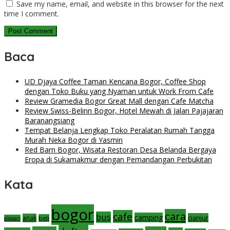
Save my name, email, and website in this browser for the next
time I comment.
Baca
UD Djaya Coffee Taman Kencana Bogor, Coffee Shop
dengan Toko Buku yang Nyaman untuk Work From Cafe
Review Gramedia Bogor Great Mall dengan Cafe Matcha
Review Swiss-Belinn Bogor, Hotel Mewah di Jalan Pajajaran
Baranangsiang
Tempat Belanja Lengkap Toko Peralatan Rumah Tangga
Murah Neka Bogor di Yasmin
Red Barn Bogor, Wisata Restoran Desa Belanda Bergaya
Eropa di Sukamakmur dengan Pemandangan Perbukitan
Kata
bogor
cara
cafe
bus
camping
cianjur
anak
beli
alasan