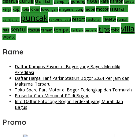
daftar
curug
hotel
cisarua
kafe
gunung
kantor
glamping
kereta
murah
motor
kopi
loker
mobil
kerja
kota
lowongan
megamendung
puncak
resort
review
restoran
rumah
pamijahan
rekomendasi
villa
tips
sentul
tempat
taman
toko
rute
stasiun
terbaik
terbaru
wisata
Rame
Daftar Kampus Favorit di Bogor yang Bagus Memiliki
Akreditasi
Daftar Harga Tarif Parkir Stasiun Bogor 2024 Per Jam dan
Maksimal Terbaru
Toko Spare Part Motor di Bogor Terlengkap dan Termurah
Prosedur Cara Membuat PT di Bogor
Info Daftar Fotocopy Bogor Terdekat yang Murah dan
Bagus
Promo