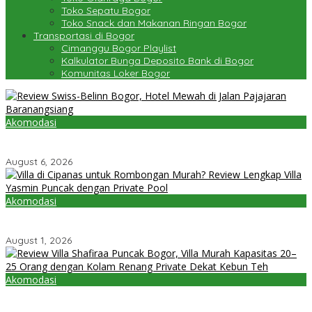
Toko Sepatu Bogor
Toko Snack dan Makanan Ringan Bogor
Transportasi di Bogor
Cimanggu Bogor Playlist
Kalkulator Bunga Deposito Bank di Bogor
Komunitas Loker Bogor
Akomodasi
Review Swiss-Belinn Bogor, Hotel Mewah di Jalan Pajajaran
Baranangsiang
August 6, 2026
Akomodasi
Villa di Cipanas untuk Rombongan Murah? Review Lengkap Villa
Yasmin Puncak dengan Private Pool
August 1, 2026
Akomodasi
Review Villa Shafiraa Puncak Bogor, Villa Murah Kapasitas 20–25
Orang dengan Kolam Renang Private Dekat Kebun Teh