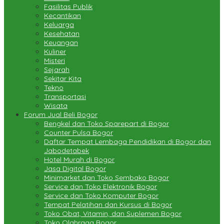
Fasilitas Publik
Kecantikan
Keluarga
Kesehatan
Keuangan
Kuliner
Misteri
Sejarah
Sekitar Kita
Tekno
Transportasi
Wisata
Forum Jual Beli Bogor
Bengkel dan Toko Sparepart di Bogor
Counter Pulsa Bogor
Daftar Tempat Lembaga Pendidikan di Bogor dan
Jabodetabek
Hotel Murah di Bogor
Jasa Digital Bogor
Minimarket dan Toko Sembako Bogor
Service dan Toko Elektronik Bogor
Service dan Toko Komputer Bogor
Tempat Pelatihan dan Kursus di Bogor
Toko Obat, Vitamin, dan Suplemen Bogor
Toko Olahraga Bogor