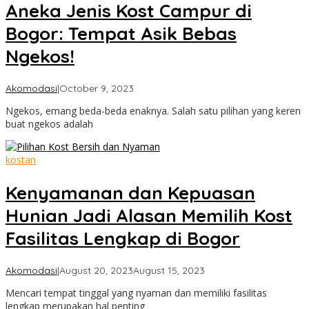
Aneka Jenis Kost Campur di
Bogor: Tempat Asik Bebas
Ngekos!
by
Akomodasi
|
October 9, 2023
Cimanggu
Ngekos, emang beda-beda enaknya. Salah satu pilihan yang keren
Bogor
buat ngekos adalah
kostan
Kenyamanan dan Kepuasan
Hunian Jadi Alasan Memilih Kost
Fasilitas Lengkap di Bogor
by
Akomodasi
|
August 20, 2023
August 15, 2023
Cimanggu
Mencari tempat tinggal yang nyaman dan memiliki fasilitas
Bogor
lengkap merupakan hal penting