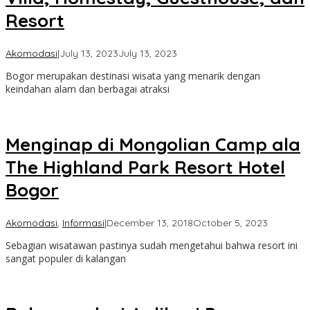
Resort
by
Akomodasi
|
July 13, 2023
July 13, 2023
Cimanggu
Bogor merupakan destinasi wisata yang menarik dengan
Bogor
keindahan alam dan berbagai atraksi
Menginap di Mongolian Camp ala
The Highland Park Resort Hotel
Bogor
by
Akomodasi
,
Informasi
|
December 13, 2018
October 5, 2023
Taman
Sebagian wisatawan pastinya sudah mengetahui bahwa resort ini
Cimangg
sangat populer di kalangan