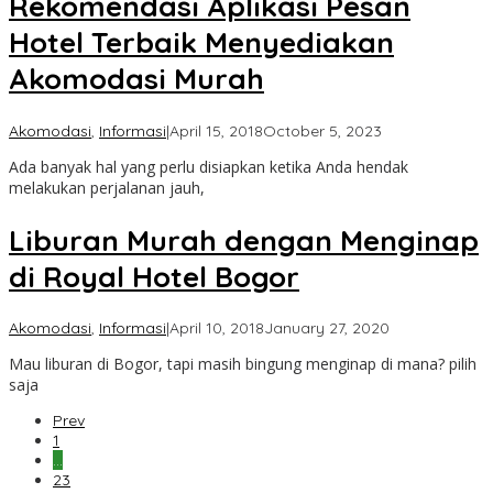
Rekomendasi Aplikasi Pesan
Hotel Terbaik Menyediakan
Akomodasi Murah
by
Akomodasi
,
Informasi
|
April 15, 2018
October 5, 2023
Taman
Ada banyak hal yang perlu disiapkan ketika Anda hendak
Cimanggu
melakukan perjalanan jauh,
Liburan Murah dengan Menginap
di Royal Hotel Bogor
by
Akomodasi
,
Informasi
|
April 10, 2018
January 27, 2020
Cibinong
Mau liburan di Bogor, tapi masih bingung menginap di mana? pilih
Pakansari
saja
Prev
1
…
23