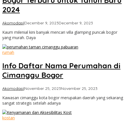
Bogor Terbaru untuk Tahun Baru
2024
by
Akomodasi
|
December 9, 2023
December 9, 2023
Cimanggu
Kaum milenial kini banyak mencari villa glamping puncak bogor
Bogor
yang murah. Daya
rumah
Info Daftar Nama Perumahan di
Cimanggu Bogor
by
Akomodasi
|
November 25, 2023
November 25, 2023
Cimanggu
Kawasan cimanggu kota bogor merupakan daerah yang sekarang
Bogor
sangat strategis setelah adanya
kostan