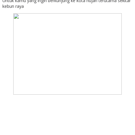
Untuk kamu yang ingin berkunjung ke kota hujan terutama sekitar
Bogor
kebun raya