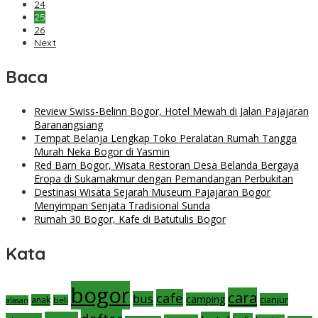
24
25
26
Next
Baca
Review Swiss-Belinn Bogor, Hotel Mewah di Jalan Pajajaran
Baranangsiang
Tempat Belanja Lengkap Toko Peralatan Rumah Tangga
Murah Neka Bogor di Yasmin
Red Barn Bogor, Wisata Restoran Desa Belanda Bergaya
Eropa di Sukamakmur dengan Pemandangan Perbukitan
Destinasi Wisata Sejarah Museum Pajajaran Bogor
Menyimpan Senjata Tradisional Sunda
Rumah 30 Bogor, Kafe di Batutulis Bogor
Kata
bogor
cara
cafe
bus
camping
cianjur
anak
beli
alasan