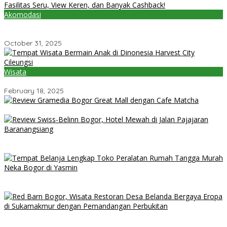
Akomodasi
5 Hotel Ramah Anak di Puncak untuk Liburan Sekolah — Fasilitas
Seru, View Keren, dan Banyak Cashback!
October 31, 2025
Wisata
Tempat Wisata Bermain Anak di Dinonesia Harvest City Cileungsi
February 18, 2025
Review Gramedia Bogor Great Mall dengan Cafe Matcha
Review Swiss-Belinn Bogor, Hotel Mewah di Jalan Pajajaran
Baranangsiang
Tempat Belanja Lengkap Toko Peralatan Rumah Tangga Murah
Neka Bogor di Yasmin
Red Barn Bogor, Wisata Restoran Desa Belanda Bergaya Eropa
di Sukamakmur dengan Pemandangan Perbukitan