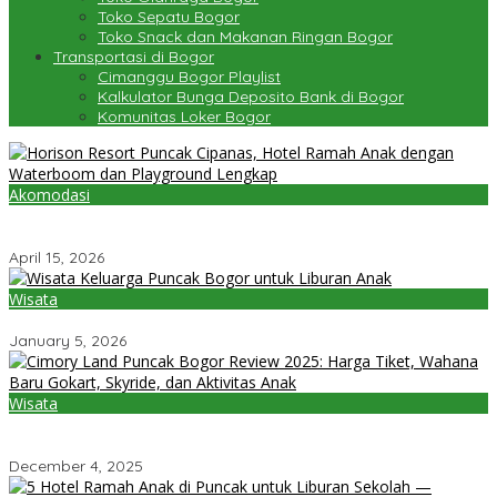
Toko Sepatu Bogor
Toko Snack dan Makanan Ringan Bogor
Transportasi di Bogor
Cimanggu Bogor Playlist
Kalkulator Bunga Deposito Bank di Bogor
Komunitas Loker Bogor
Akomodasi
Horison Resort Puncak Cipanas, Hotel Ramah Anak dengan
Waterboom dan Playground Lengkap
April 15, 2026
Wisata
Wisata Keluarga Puncak Bogor untuk Liburan Anak
January 5, 2026
Wisata
Cimory Land Puncak Bogor Review 2025: Harga Tiket, Wahana
Baru Gokart, Skyride, dan Aktivitas Anak
December 4, 2025