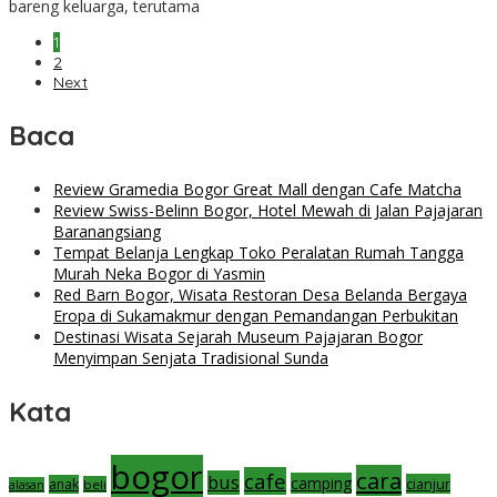
bareng keluarga, terutama
1
2
Next
Baca
Review Gramedia Bogor Great Mall dengan Cafe Matcha
Review Swiss-Belinn Bogor, Hotel Mewah di Jalan Pajajaran
Baranangsiang
Tempat Belanja Lengkap Toko Peralatan Rumah Tangga
Murah Neka Bogor di Yasmin
Red Barn Bogor, Wisata Restoran Desa Belanda Bergaya
Eropa di Sukamakmur dengan Pemandangan Perbukitan
Destinasi Wisata Sejarah Museum Pajajaran Bogor
Menyimpan Senjata Tradisional Sunda
Kata
bogor
cara
cafe
bus
camping
cianjur
anak
beli
alasan