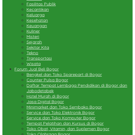
Fasilitas Publik
Kecantikan
Keluarga
Kesehatan
Keuangan
Kuliner
Misteri
Sejarah
Sekitar Kita
Tekno
Transportasi
Wisata
Forum Jual Beli Bogor
Bengkel dan Toko Sparepart di Bogor
Counter Pulsa Bogor
Daftar Tempat Lembaga Pendidikan di Bogor dan
Jabodetabek
Hotel Murah di Bogor
Jasa Digital Bogor
Minimarket dan Toko Sembako Bogor
Service dan Toko Elektronik Bogor
Service dan Toko Komputer Bogor
Tempat Pelatihan dan Kursus di Bogor
Toko Obat, Vitamin, dan Suplemen Bogor
Toko Olahraga Bogor