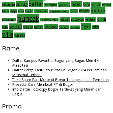
daftar
curug
hotel
cisarua
kafe
gunung
kantor
glamping
kereta
murah
motor
kopi
loker
mobil
kerja
kota
lowongan
megamendung
puncak
resort
review
restoran
rumah
pamijahan
rekomendasi
tips
sentul
tempat
taman
toko
rute
stasiun
terbaik
terbaru
villa
wisata
Rame
Daftar Kampus Favorit di Bogor yang Bagus Memiliki
Akreditasi
Daftar Harga Tarif Parkir Stasiun Bogor 2024 Per Jam dan
Maksimal Terbaru
Toko Spare Part Motor di Bogor Terlengkap dan Termurah
Prosedur Cara Membuat PT di Bogor
Info Daftar Fotocopy Bogor Terdekat yang Murah dan
Bagus
Promo