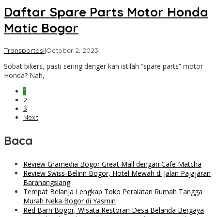
Daftar Spare Parts Motor Honda
Matic Bogor
by
Transportasi
|
October 2, 2023
Cimanggu
Sobat bikers, pasti sering denger kan istilah “spare parts” motor
Bogor
Honda? Nah,
1
2
3
Next
Baca
Review Gramedia Bogor Great Mall dengan Cafe Matcha
Review Swiss-Belinn Bogor, Hotel Mewah di Jalan Pajajaran
Baranangsiang
Tempat Belanja Lengkap Toko Peralatan Rumah Tangga
Murah Neka Bogor di Yasmin
Red Barn Bogor, Wisata Restoran Desa Belanda Bergaya