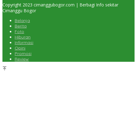
Copyright 2023 cimanggubogor.com | Berbagi Info sekitar
Cimanggu Bogor
Belanja
Berita
Foto
Hiburan
Informasi
Opini
Promosi
Review