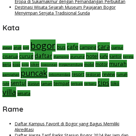
Eropa di Sukamakmur dengan Pemandangan Perbukitan
Destinasi Wisata Sejarah Museum Pajajaran Bogor
Menyimpan Senjata Tradisional Sunda
Kata
bogor
cara
cafe
bus
camping
cianjur
anak
beli
alasan
daftar
curug
hotel
cisarua
kafe
gunung
kantor
glamping
kereta
murah
motor
kopi
loker
mobil
kerja
kota
lowongan
megamendung
puncak
resort
review
restoran
rumah
pamijahan
rekomendasi
tips
sentul
tempat
taman
toko
rute
stasiun
terbaik
terbaru
villa
wisata
Rame
Daftar Kampus Favorit di Bogor yang Bagus Memiliki
Akreditasi
Daftar Harga Tarif Parkir Stasiun Bogor 2024 Per Jam dan