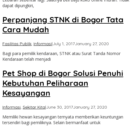
Cimanggu
dapat dipungkiri,
Perpanjang STNK di Bogor Tata
Cara Mudah
by
Fasilitas Publik
,
Informasi
|
July 1, 2017
January 27, 2020
Cimanggu
Bagi para pemilik kendaraan, STNK atau Surat Tanda Nomor
Bogor
Kendaraan telah menjadi
Pet Shop di Bogor Solusi Penuhi
Kebutuhan Peliharaan
Kesayangan
by
Informasi
,
Sekitar Kita
|
June 30, 2017
January 27, 2020
Pasar
Memiliki hewan kesayangan ternyata memberikan keuntungan
Anyar
tersendiri bagi pemiliknya. Selain bermanfaat untuk