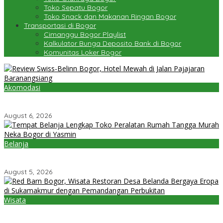
Toko Sepatu Bogor
Toko Snack dan Makanan Ringan Bogor
Transportasi di Bogor
Cimanggu Bogor Playlist
Kalkulator Bunga Deposito Bank di Bogor
Komunitas Loker Bogor
Akomodasi
Review Swiss-Belinn Bogor, Hotel Mewah di Jalan Pajajaran
Baranangsiang
August 6, 2026
Belanja
Tempat Belanja Lengkap Toko Peralatan Rumah Tangga Murah
Neka Bogor di Yasmin
August 5, 2026
Wisata
Red Barn Bogor, Wisata Restoran Desa Belanda Bergaya Eropa
di Sukamakmur dengan Pemandangan Perbukitan