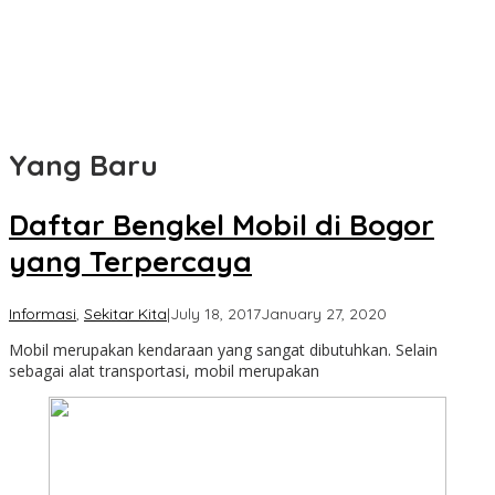
Yang Baru
Berbagi
Daftar Bengkel Mobil di Bogor
yang Terpercaya
Info
Cimanggu
by
Informasi
,
Sekitar Kita
|
July 18, 2017
January 27, 2020
Pajajaran
Bogor
Mobil merupakan kendaraan yang sangat dibutuhkan. Selain
Bantarjati
sebagai alat transportasi, mobil merupakan