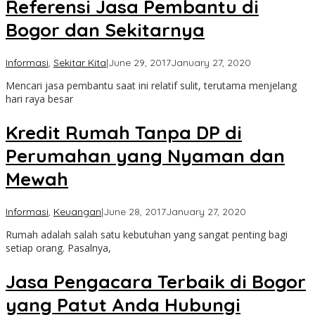
Referensi Jasa Pembantu di
Bogor dan Sekitarnya
by
Informasi
,
Sekitar Kita
|
June 29, 2017
January 27, 2020
Pajajaran
Mencari jasa pembantu saat ini relatif sulit, terutama menjelang
Bantarjati
hari raya besar
Kredit Rumah Tanpa DP di
Perumahan yang Nyaman dan
Mewah
by
Informasi
,
Keuangan
|
June 28, 2017
January 27, 2020
Taman
Rumah adalah salah satu kebutuhan yang sangat penting bagi
Cimanggu
setiap orang. Pasalnya,
Jasa Pengacara Terbaik di Bogor
yang Patut Anda Hubungi