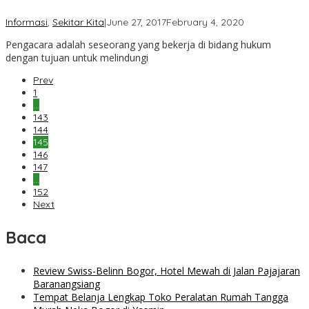
by
Informasi
,
Sekitar Kita
|
June 27, 2017
February 4, 2020
Cibinong
Pengacara adalah seseorang yang bekerja di bidang hukum
Pakansari
dengan tujuan untuk melindungi
Prev
1
…
143
144
145
146
147
…
152
Next
Baca
Review Swiss-Belinn Bogor, Hotel Mewah di Jalan Pajajaran
Baranangsiang
Tempat Belanja Lengkap Toko Peralatan Rumah Tangga