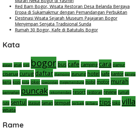
Murah Neka Bogor di Yasmin
Red Barn Bogor, Wisata Restoran Desa Belanda Bergaya
Eropa di Sukamakmur dengan Pemandangan Perbukitan
Destinasi Wisata Sejarah Museum Pajajaran Bogor
Menyimpan Senjata Tradisional Sunda
Rumah 30 Bogor, Kafe di Batutulis Bogor
Kata
bogor
cara
cafe
bus
camping
cianjur
anak
beli
alasan
daftar
curug
hotel
cisarua
kafe
gunung
kantor
glamping
kereta
murah
motor
kopi
loker
mobil
kerja
kota
lowongan
megamendung
puncak
resort
review
restoran
rumah
pamijahan
rekomendasi
villa
tips
sentul
tempat
taman
toko
rute
stasiun
terbaik
terbaru
wisata
Rame