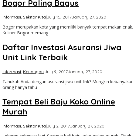
Bogor Paling Bagus
by
Informasi
,
Sekitar Kita
|
July 15, 2017
January 27, 2020
Pasar
Bogor merupakan kota yang memiliki banyak tempat makan enak.
Anyar
Kuliner Bogor memang
Daftar Investasi Asuransi Jiwa
Unit Link Terbaik
by
Informasi
,
Keuangan
|
July 9, 2017
January 27, 2020
Cimanggu
Tahukah Anda dengan asuransi jiwa unit link? Mungkin kebanyakan
Bogor
orang hanya tahu
Tempat Beli Baju Koko Online
Murah
by
Informasi
,
Sekitar Kita
|
July 2, 2017
January 27, 2020
Taman
Lebaran sebentar lagi. Saatnya beli baju koko online murah. Tidak