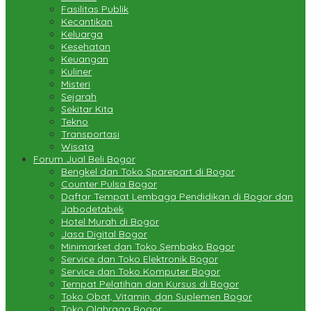
Fasilitas Publik
Kecantikan
Keluarga
Kesehatan
Keuangan
Kuliner
Misteri
Sejarah
Sekitar Kita
Tekno
Transportasi
Wisata
Forum Jual Beli Bogor
Bengkel dan Toko Sparepart di Bogor
Counter Pulsa Bogor
Daftar Tempat Lembaga Pendidikan di Bogor dan
Jabodetabek
Hotel Murah di Bogor
Jasa Digital Bogor
Minimarket dan Toko Sembako Bogor
Service dan Toko Elektronik Bogor
Service dan Toko Komputer Bogor
Tempat Pelatihan dan Kursus di Bogor
Toko Obat, Vitamin, dan Suplemen Bogor
Toko Olahraga Bogor