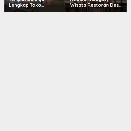
Lengkap Toko
Wisata Restoran Desa
Peralatan Rumah
Belanda Bergaya
Tangga Murah Neka
Eropa di Sukamakmur
Bogor di Yasmin
dengan Pemandangan
Perbukitan