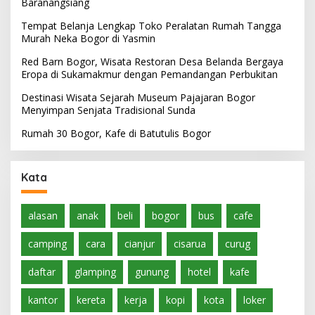
Baranangsiang
Tempat Belanja Lengkap Toko Peralatan Rumah Tangga
Murah Neka Bogor di Yasmin
Red Barn Bogor, Wisata Restoran Desa Belanda Bergaya
Eropa di Sukamakmur dengan Pemandangan Perbukitan
Destinasi Wisata Sejarah Museum Pajajaran Bogor
Menyimpan Senjata Tradisional Sunda
Rumah 30 Bogor, Kafe di Batutulis Bogor
Kata
alasan
anak
beli
bogor
bus
cafe
camping
cara
cianjur
cisarua
curug
daftar
glamping
gunung
hotel
kafe
kantor
kereta
kerja
kopi
kota
loker