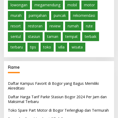
lowongan
megamendung
mobil
motor
murah
pamijahan
puncak
rekomendasi
resort
restoran
review
rumah
rute
sentul
stasiun
taman
tempat
terbaik
terbaru
tips
toko
villa
wisata
Rame
Daftar Kampus Favorit di Bogor yang Bagus Memiliki
Akreditasi
Daftar Harga Tarif Parkir Stasiun Bogor 2024 Per Jam dan
Maksimal Terbaru
Toko Spare Part Motor di Bogor Terlengkap dan Termurah