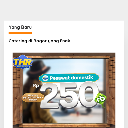
Yang Baru
Berbagi
Catering di Bogor yang Enak
Info
Cimanggu
Bogor