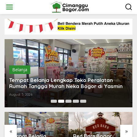
Skip
to
content
Belanja
Tempat Belanja Lengkap Toko Peralatan
Rumah Tangga Murah Neka Bogor di Yasmin
August 5, 2026
«
»
Tempat Belanja
Red Barn Bogor,