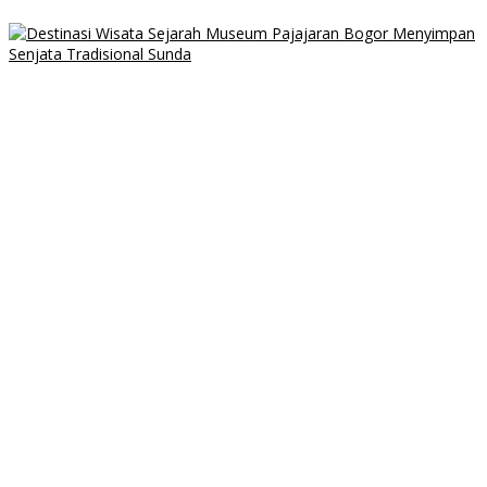
di Sukamakmur dengan Pemandangan Perbukitan
Destinasi Wisata Sejarah Museum Pajajaran Bogor Menyimpan
Senjata Tradisional Sunda