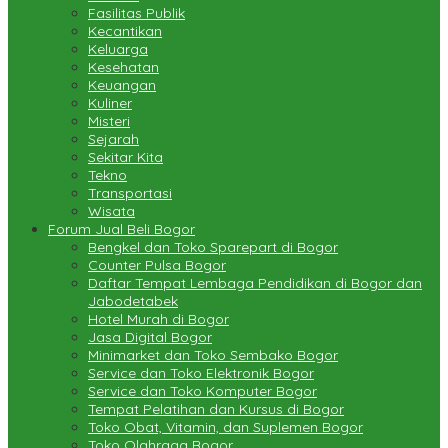
Fasilitas Publik
Kecantikan
Keluarga
Kesehatan
Keuangan
Kuliner
Misteri
Sejarah
Sekitar Kita
Tekno
Transportasi
Wisata
Forum Jual Beli Bogor
Bengkel dan Toko Sparepart di Bogor
Counter Pulsa Bogor
Daftar Tempat Lembaga Pendidikan di Bogor dan
Jabodetabek
Hotel Murah di Bogor
Jasa Digital Bogor
Minimarket dan Toko Sembako Bogor
Service dan Toko Elektronik Bogor
Service dan Toko Komputer Bogor
Tempat Pelatihan dan Kursus di Bogor
Toko Obat, Vitamin, dan Suplemen Bogor
Toko Olahraga Bogor