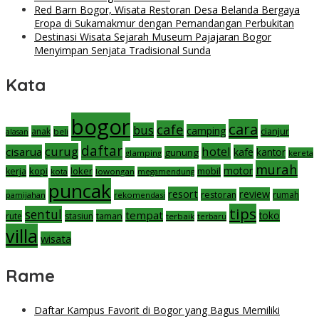
Red Barn Bogor, Wisata Restoran Desa Belanda Bergaya
Eropa di Sukamakmur dengan Pemandangan Perbukitan
Destinasi Wisata Sejarah Museum Pajajaran Bogor
Menyimpan Senjata Tradisional Sunda
Kata
bogor
cara
cafe
bus
camping
cianjur
anak
beli
alasan
daftar
curug
hotel
cisarua
kafe
gunung
kantor
glamping
kereta
murah
motor
kopi
loker
mobil
kerja
kota
lowongan
megamendung
puncak
resort
review
restoran
rumah
pamijahan
rekomendasi
tips
sentul
tempat
taman
toko
rute
stasiun
terbaik
terbaru
villa
wisata
Rame
Daftar Kampus Favorit di Bogor yang Bagus Memiliki