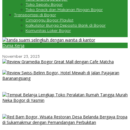
Toko Sepatu Bogor
Toko Snack dan Makanan Ringan Bogor
Transportasi di Bogor
Cimanggu Bogor Playlist
Kalkulator Bunga Deposito Bank di Bogor
Komunitas Loker Bogor
Dunia Kerja
Waspada Fenomena Selingkuh di Kantor
November 23, 2023
Review Gramedia Bogor Great Mall dengan Cafe Matcha
Review Swiss-Belinn Bogor, Hotel Mewah di Jalan Pajajaran
Baranangsiang
Tempat Belanja Lengkap Toko Peralatan Rumah Tangga Murah
Neka Bogor di Yasmin
Red Barn Bogor, Wisata Restoran Desa Belanda Bergaya Eropa