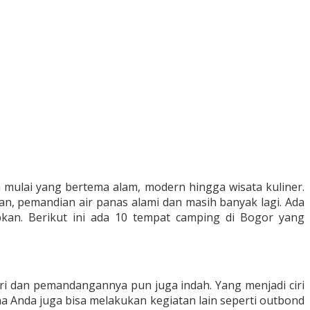
mulai yang bertema alam, modern hingga wisata kuliner.
n, pemandian air panas alami dan masih banyak lagi. Ada
kan. Berikut ini ada 10 tempat camping di Bogor yang
ri dan pemandangannya pun juga indah. Yang menjadi ciri
na Anda juga bisa melakukan kegiatan lain seperti outbond