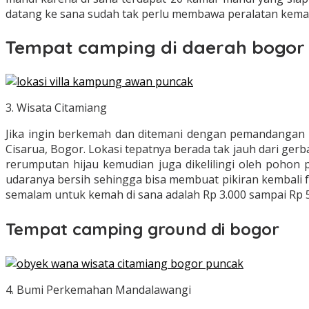
datang ke sana sudah tak perlu membawa peralatan kemah
Tempat camping di daerah bogor
3. Wisata Citamiang
Jika ingin berkemah dan ditemani dengan pemandangan in
Cisarua, Bogor. Lokasi tepatnya berada tak jauh dari ge
rerumputan hijau kemudian juga dikelilingi oleh poho
udaranya bersih sehingga bisa membuat pikiran kembali
semalam untuk kemah di sana adalah Rp 3.000 sampai Rp 5
Tempat camping ground di bogor
4. Bumi Perkemahan Mandalawangi