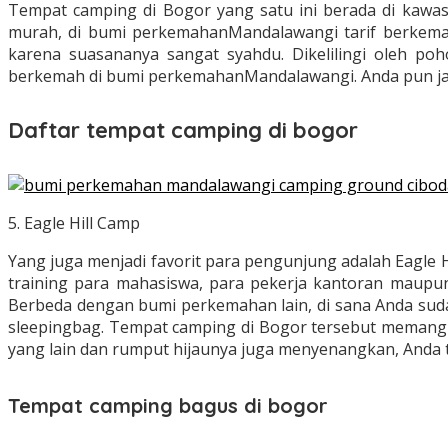
Tempat camping di Bogor yang satu ini berada di kawas
murah, di bumi perkemahanMandalawangi tarif berkemah
karena suasananya sangat syahdu. Dikelilingi oleh p
berkemah di bumi perkemahanMandalawangi. Anda pun ja
Daftar tempat camping di bogor
5. Eagle Hill Camp
Yang juga menjadi favorit para pengunjung adalah Eagle
training para mahasiswa, para pekerja kantoran maupun
Berbeda dengan bumi perkemahan lain, di sana Anda suda
sleepingbag. Tempat camping di Bogor tersebut memang 
yang lain dan rumput hijaunya juga menyenangkan, Anda 
Tempat camping bagus di bogor