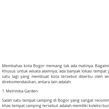
Membahas kota Bogor memang tak ada matinya. Bagaimana
Khusus untuk wisata alamnya, ada banyak lokasi tempat y
satu lagi yang membuat kota tersebut diserbu oleh w
direkomendasikan, antara lain adalah:
1. Melrimba Garden
Salah satu tempat camping di Bogor yang sangat recomme
khas tempat camping tersebut adalah memiliki koleksi bun