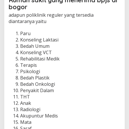
Rumah sakit yang menerima bpjs di
bogor
adapun poliklinik reguler yang tersedia
diantaranya yaitu
Paru
Konseling Laktasi
Bedah Umum
Konseling VCT
Rehabilitasi Medik
Terapis
Psikologi
Bedah Plastik
Bedah Onkologi
Penyakit Dalam
THT
Anak
Radiologi
Akupuntur Medis
Mata
Saraf