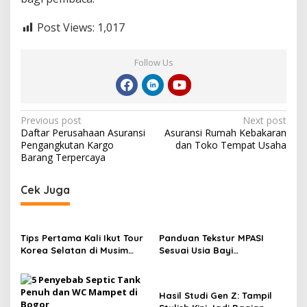
Post Views:
1,017
Follow Us
Post
Previous post
Next post
Daftar Perusahaan Asuransi
Asuransi Rumah Kebakaran
navigation
Pengangkutan Kargo
dan Toko Tempat Usaha
Barang Terpercaya
Cek Juga
Tips Pertama Kali Ikut Tour
Panduan Tekstur MPASI
Korea Selatan di Musim
Sesuai Usia Bayi
Semi dan Musim Gugur
Berdasarkan Rekomendasi
IDAI
Hasil Studi Gen Z: Tampil