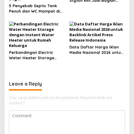
Stylish Kini Jadi Bagian
5 Penyebab Septic Tank
Lifestyle Anak Muda
Penuh dan WC Mampet di
Bogor
Data Daftar Harga Iklan
Perbandingan Electric
Media Nasional 2026 untuk
Water Heater Storage
Backlink Artikel Press
dengan Instant Water
Release Indonesia
Heater untuk Rumah
Keluarga
Leave a Reply
Your email address will not be published.
Required fields are
marked
*