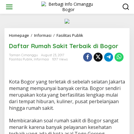
Skip
to
content
Daftar
Homepage
/
Informasi
/
Fasilitas Publik
Rumah
Daftar Rumah Sakit Terbaik di Bogor
Sakit
Terbaik
Taman Cimanggu
August 23, 2017
di
Fasilitas Publik
,
Informasi
1017 Views
Bogor
Kota Bogor yang terletak di sebelah selatan Jakarta
memang mempunyai banyak cerita. Bogor sendiri
merupakan kota yang berfasilitas lengkap mulai
dari tempat hiburan, kuliner, pusat perbelanjaan
hingga rumah sakit.
Membicarakan soal rumah sakit di Bogor sangat
menarik karena banyak pelayanan kesehatan
terbaik yang ada di kota asal Toge Goreng