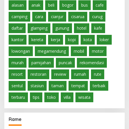
alasan
anak
beli
bogor
bus
cafe
camping
cara
cianjur
cisarua
curug
daftar
glamping
gunung
hotel
kafe
kantor
kereta
kerja
kopi
kota
loker
lowongan
megamendung
mobil
motor
murah
pamijahan
puncak
rekomendasi
resort
restoran
review
rumah
rute
sentul
stasiun
taman
tempat
terbaik
terbaru
tips
toko
villa
wisata
Rame