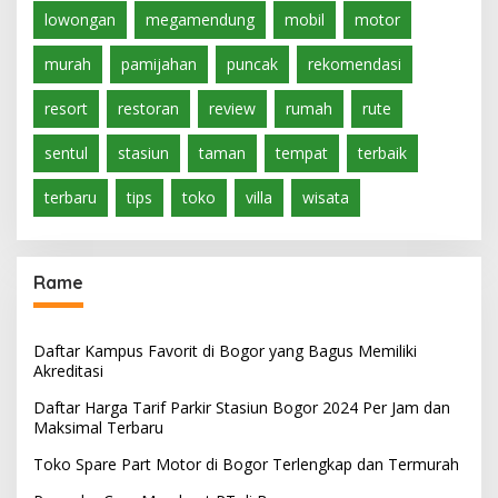
lowongan
megamendung
mobil
motor
murah
pamijahan
puncak
rekomendasi
resort
restoran
review
rumah
rute
sentul
stasiun
taman
tempat
terbaik
terbaru
tips
toko
villa
wisata
Rame
Daftar Kampus Favorit di Bogor yang Bagus Memiliki
Akreditasi
Daftar Harga Tarif Parkir Stasiun Bogor 2024 Per Jam dan
Maksimal Terbaru
Toko Spare Part Motor di Bogor Terlengkap dan Termurah