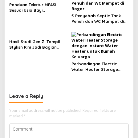
Panduan Tekstur MPASI
Sesuai Usia Bayi
Berdasarkan Rekomendasi
5 Penyebab Septic Tank
IDAI
Penuh dan WC Mampet di
Bogor
Hasil Studi Gen Z: Tampil
Stylish Kini Jadi Bagian
Lifestyle Anak Muda
Perbandingan Electric
Water Heater Storage
dengan Instant Water
Heater untuk Rumah
Keluarga
Leave a Reply
Your email address will not be published.
Required fields are
marked
*