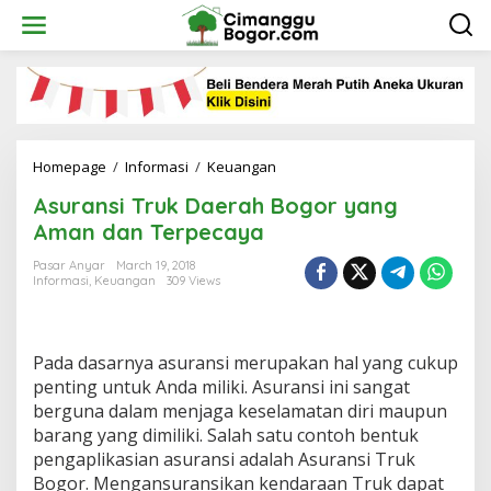
Skip
to
content
Asuransi
Homepage
/
Informasi
/
Keuangan
Truk
Asuransi Truk Daerah Bogor yang
Daerah
Bogor
Aman dan Terpecaya
yang
Aman
Pasar Anyar
March 19, 2018
Informasi
,
Keuangan
309 Views
dan
Terpecaya
Pada dasarnya asuransi merupakan hal yang cukup
penting untuk Anda miliki. Asuransi ini sangat
berguna dalam menjaga keselamatan diri maupun
barang yang dimiliki. Salah satu contoh bentuk
pengaplikasian asuransi adalah Asuransi Truk
Bogor. Mengansuransikan kendaraan Truk dapat