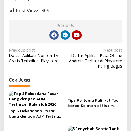
Post Views:
309
Follow Us
Post
Previous post
Next post
Daftar Aplikasi Nonton TV
Daftar Aplikasi Peta Offline
navigation
Gratis Terbaik di Playstore
Android Terbaik di Playstore
Paling Bagus
Cek Juga
Tips Pertama Kali Ikut Tour
Korea Selatan di Musim
Top 3 Reksadana Pasar
Semi dan Musim Gugur
Uang dengan AUM Tertinggi
Bulan Juli 2026