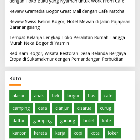
dengan Toko Buku yang Nyaman untuk Work From Cafe
Review Gramedia Bogor Great Mall dengan Cafe Matcha
Review Swiss-Belinn Bogor, Hotel Mewah di Jalan Pajajaran
Baranangsiang
Tempat Belanja Lengkap Toko Peralatan Rumah Tangga
Murah Neka Bogor di Yasmin
Red Barn Bogor, Wisata Restoran Desa Belanda Bergaya
Eropa di Sukamakmur dengan Pemandangan Perbukitan
Kata
alasan
anak
beli
bogor
bus
cafe
camping
cara
cianjur
cisarua
curug
daftar
glamping
gunung
hotel
kafe
kantor
kereta
kerja
kopi
kota
loker