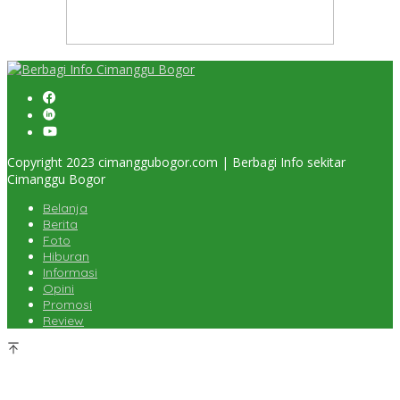
Copyright 2023 cimanggubogor.com | Berbagi Info sekitar
Cimanggu Bogor
Belanja
Berita
Foto
Hiburan
Informasi
Opini
Promosi
Review