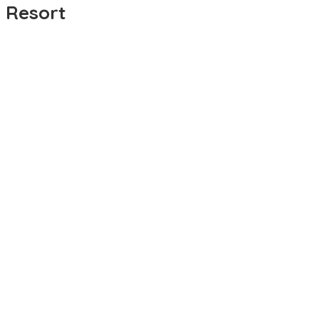
Resort