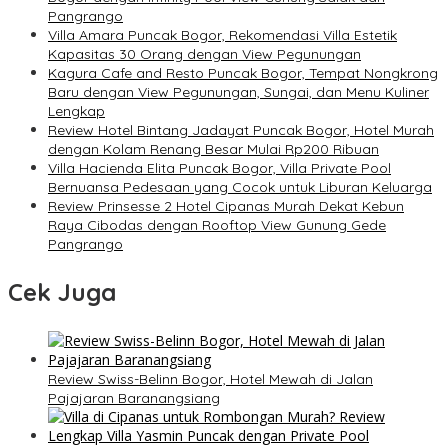
Pangrango
Villa Amara Puncak Bogor, Rekomendasi Villa Estetik
Kapasitas 30 Orang dengan View Pegunungan
Kagura Cafe and Resto Puncak Bogor, Tempat Nongkrong
Baru dengan View Pegunungan, Sungai, dan Menu Kuliner
Lengkap
Review Hotel Bintang Jadayat Puncak Bogor, Hotel Murah
dengan Kolam Renang Besar Mulai Rp200 Ribuan
Villa Hacienda Elita Puncak Bogor, Villa Private Pool
Bernuansa Pedesaan yang Cocok untuk Liburan Keluarga
Review Prinsesse 2 Hotel Cipanas Murah Dekat Kebun
Raya Cibodas dengan Rooftop View Gunung Gede
Pangrango
Cek Juga
Review Swiss-Belinn Bogor, Hotel Mewah di Jalan
Pajajaran Baranangsiang