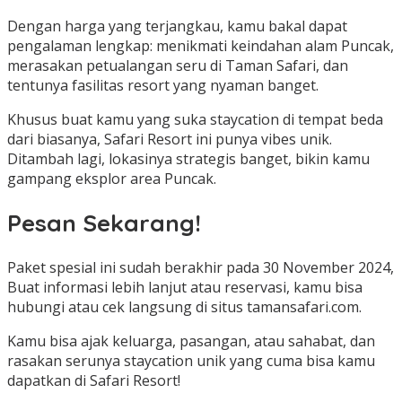
Dengan harga yang terjangkau, kamu bakal dapat
pengalaman lengkap: menikmati keindahan alam Puncak,
merasakan petualangan seru di Taman Safari, dan
tentunya fasilitas resort yang nyaman banget.
Khusus buat kamu yang suka staycation di tempat beda
dari biasanya, Safari Resort ini punya vibes unik.
Ditambah lagi, lokasinya strategis banget, bikin kamu
gampang eksplor area Puncak.
Pesan Sekarang!
Paket spesial ini sudah berakhir pada 30 November 2024,
Buat informasi lebih lanjut atau reservasi, kamu bisa
hubungi atau cek langsung di situs tamansafari.com.
Kamu bisa ajak keluarga, pasangan, atau sahabat, dan
rasakan serunya staycation unik yang cuma bisa kamu
dapatkan di Safari Resort!