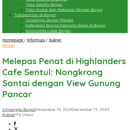
Toko Sepatu Bogor
Toko Snack dan Makanan Ringan Bogor
Transportasi di Bogor
Cimanggu Bogor Playlist
Kalkulator Bunga Deposito Bank di Bogor
Komunitas Loker Bogor
Melepas
Homepage
/
Informasi
/
Kuliner
Penat
liburan
di
Highlanders
Melepas Penat di Highlanders
Cafe
Sentul:
Cafe Sentul: Nongkrong
Nongkrong
Santai
Santai dengan View Gunung
dengan
View
Pancar
Gunung
Pancar
Cimanggu Bogor
December 19, 2024
December 13, 2024
Kuliner
113 Views