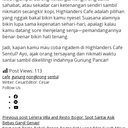
sahabat, atau sekadar cari ketenangan sendiri sambil
nikmatin secangkir kopi, Highlanders Cafe adalah pilihan
yang nggak bakal bikin kamu nyesel. Suasana alamnya
bikin lupa sama kepenatan sehari-hari, apalagi kalau
kamu datang sore menjelang senja—pemandangannya
benar-benar bikin hati tenang.
Jadi, kapan kamu mau coba ngadem di Highlanders Cafe
Sentul? Ayo, ajak orang tersayang dan nikmati waktu
santai sambil dikelilingi indahnya Gunung Pancar!
Post Views:
113
cafe
gunung
nongkrong
sentul
Writer: Cesar
Editor: Cesar
Follow Us
Post
Previous post
Lenirra Villa and Resto Bogor: Spot Santai Asik
Bebas Ganjil Genap!