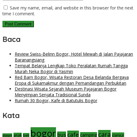
Save my name, email, and website in this browser for the next
time I comment.
Baca
Review Swiss-Belinn Bogor, Hotel Mewah di Jalan Pajajaran
Baranangsiang
Tempat Belanja Lengkap Toko Peralatan Rumah Tangga
Murah Neka Bogor di Yasmin
Red Barn Bogor, Wisata Restoran Desa Belanda Bergaya
Eropa di Sukamakmur dengan Pemandangan Perbukitan
Destinasi Wisata Sejarah Museum Pajajaran Bogor
Menyimpan Senjata Tradisional Sunda
Rumah 30 Bogor, Kafe di Batutulis Bogor
Kata
bogor
cara
cafe
bus
camping
cianjur
anak
beli
alasan