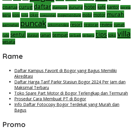
daftar
curug
hotel
cisarua
kafe
gunung
kantor
glamping
kereta
murah
motor
kopi
loker
mobil
kerja
kota
lowongan
megamendung
puncak
resort
review
restoran
rumah
pamijahan
rekomendasi
villa
tips
sentul
tempat
taman
toko
rute
stasiun
terbaik
terbaru
wisata
Rame
Daftar Kampus Favorit di Bogor yang Bagus Memiliki
Akreditasi
Daftar Harga Tarif Parkir Stasiun Bogor 2024 Per Jam dan
Maksimal Terbaru
Toko Spare Part Motor di Bogor Terlengkap dan Termurah
Prosedur Cara Membuat PT di Bogor
Info Daftar Fotocopy Bogor Terdekat yang Murah dan
Bagus
Promo