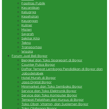
Fasilitas Publik
Kecantikan
Keluarga
Kesehatan
Keuangan
Kuliner
Misteri
Sejarah
Sekitar Kita
Tekno
Transportasi
Wisata
Forum Jual Beli Bogor
Bengkel dan Toko Sparepart di Bogor
Counter Pulsa Bogor
Daftar Tempat Lembaga Pendidikan di Bogor dan
Jabodetabek
Hotel Murah di Bogor
Jasa Digital Bogor
Minimarket dan Toko Sembako Bogor
Service dan Toko Elektronik Bogor
Service dan Toko Komputer Bogor
Tempat Pelatihan dan Kursus di Bogor
Toko Obat, Vitamin, dan Suplemen Bogor
Toko Olahraga Bogor