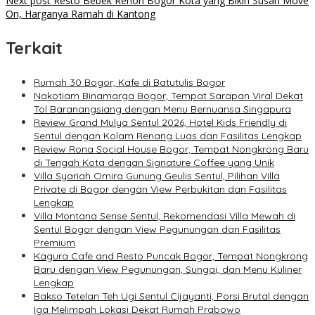
navigation
Next post
Resto Bebek Renon Bogor Kota yang Bikin Susah Move
On, Harganya Ramah di Kantong
Terkait
Rumah 30 Bogor, Kafe di Batutulis Bogor
Nakotiam Binamarga Bogor, Tempat Sarapan Viral Dekat
Tol Baranangsiang dengan Menu Bernuansa Singapura
Review Grand Mulya Sentul 2026, Hotel Kids Friendly di
Sentul dengan Kolam Renang Luas dan Fasilitas Lengkap
Review Rona Social House Bogor, Tempat Nongkrong Baru
di Tengah Kota dengan Signature Coffee yang Unik
Villa Syariah Omira Gunung Geulis Sentul, Pilihan Villa
Private di Bogor dengan View Perbukitan dan Fasilitas
Lengkap
Villa Montana Sense Sentul, Rekomendasi Villa Mewah di
Sentul Bogor dengan View Pegunungan dan Fasilitas
Premium
Kagura Cafe and Resto Puncak Bogor, Tempat Nongkrong
Baru dengan View Pegunungan, Sungai, dan Menu Kuliner
Lengkap
Bakso Tetelan Teh Ugi Sentul Cijayanti, Porsi Brutal dengan
Iga Melimpah Lokasi Dekat Rumah Prabowo