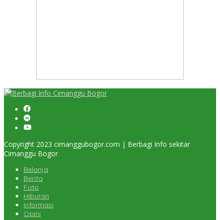
Copyright 2023 cimanggubogor.com | Berbagi Info sekitar
Cimanggu Bogor
Belanja
Berita
Foto
Hiburan
Informasi
Opini