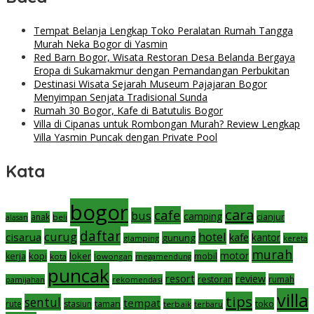
Tempat Belanja Lengkap Toko Peralatan Rumah Tangga
Murah Neka Bogor di Yasmin
Red Barn Bogor, Wisata Restoran Desa Belanda Bergaya
Eropa di Sukamakmur dengan Pemandangan Perbukitan
Destinasi Wisata Sejarah Museum Pajajaran Bogor
Menyimpan Senjata Tradisional Sunda
Rumah 30 Bogor, Kafe di Batutulis Bogor
Villa di Cipanas untuk Rombongan Murah? Review Lengkap
Villa Yasmin Puncak dengan Private Pool
Kata
bogor
cara
cafe
bus
camping
cianjur
anak
beli
alasan
daftar
curug
hotel
cisarua
kafe
kantor
gunung
glamping
kereta
murah
motor
kopi
loker
mobil
kerja
kota
lowongan
megamendung
puncak
resort
review
restoran
rumah
pamijahan
rekomendasi
villa
tips
sentul
tempat
taman
toko
rute
stasiun
terbaik
terbaru