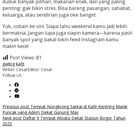
duduk banyak pilihan, makanan enak, dan yang paling
penting: gak bikin stres. Bisa bareng pasangan, sahabat,
keluarga, atau sendirian juga oke banget.
Yuk, cobain ke sini. Siapa tahu weekend kamu jadi lebih
bermakna. Jangan lupa juga siapin kamera—karena pasti
banyak spot yang bakal bikin feed Instagram kamu
makin kece!
Post Views:
81
gadog
kafe
Writer: Cesar
Editor: Cesar
Follow Us
Post
Previous post
Tempat Nongkrong Santai di Kafe Kentring Manik
Puncak yang Adem Dekat Gunung Mas
navigation
Next post
Daftar 9 Tempat Wisata Dekat Stasiun Bogor Tahun
2025