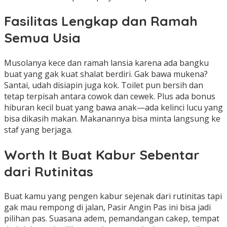
Fasilitas Lengkap dan Ramah
Semua Usia
Musolanya kece dan ramah lansia karena ada bangku
buat yang gak kuat shalat berdiri. Gak bawa mukena?
Santai, udah disiapin juga kok. Toilet pun bersih dan
tetap terpisah antara cowok dan cewek. Plus ada bonus
hiburan kecil buat yang bawa anak—ada kelinci lucu yang
bisa dikasih makan. Makanannya bisa minta langsung ke
staf yang berjaga.
Worth It Buat Kabur Sebentar
dari Rutinitas
Buat kamu yang pengen kabur sejenak dari rutinitas tapi
gak mau rempong di jalan, Pasir Angin Pas ini bisa jadi
pilihan pas. Suasana adem, pemandangan cakep, tempat