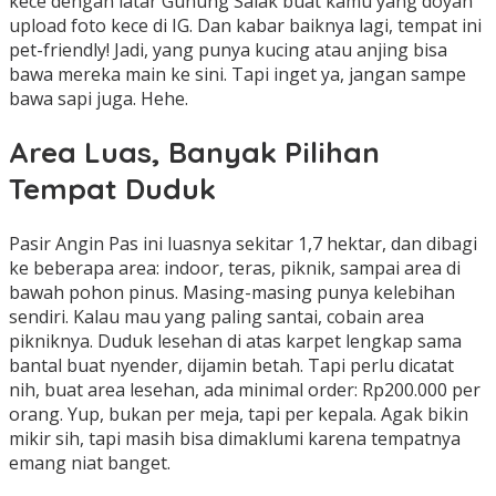
kece dengan latar Gunung Salak buat kamu yang doyan
upload foto kece di IG. Dan kabar baiknya lagi, tempat ini
pet-friendly! Jadi, yang punya kucing atau anjing bisa
bawa mereka main ke sini. Tapi inget ya, jangan sampe
bawa sapi juga. Hehe.
Area Luas, Banyak Pilihan
Tempat Duduk
Pasir Angin Pas ini luasnya sekitar 1,7 hektar, dan dibagi
ke beberapa area: indoor, teras, piknik, sampai area di
bawah pohon pinus. Masing-masing punya kelebihan
sendiri. Kalau mau yang paling santai, cobain area
pikniknya. Duduk lesehan di atas karpet lengkap sama
bantal buat nyender, dijamin betah. Tapi perlu dicatat
nih, buat area lesehan, ada minimal order: Rp200.000 per
orang. Yup, bukan per meja, tapi per kepala. Agak bikin
mikir sih, tapi masih bisa dimaklumi karena tempatnya
emang niat banget.