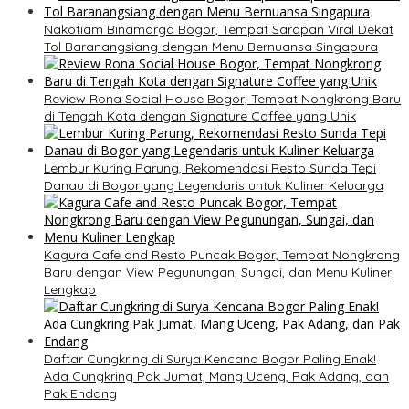
Nakotiam Binamarga Bogor, Tempat Sarapan Viral Dekat
Tol Baranangsiang dengan Menu Bernuansa Singapura
Review Rona Social House Bogor, Tempat Nongkrong Baru
di Tengah Kota dengan Signature Coffee yang Unik
Lembur Kuring Parung, Rekomendasi Resto Sunda Tepi
Danau di Bogor yang Legendaris untuk Kuliner Keluarga
Kagura Cafe and Resto Puncak Bogor, Tempat Nongkrong
Baru dengan View Pegunungan, Sungai, dan Menu Kuliner
Lengkap
Daftar Cungkring di Surya Kencana Bogor Paling Enak!
Ada Cungkring Pak Jumat, Mang Uceng, Pak Adang, dan
Pak Endang