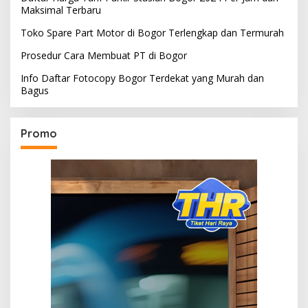
Maksimal Terbaru
Toko Spare Part Motor di Bogor Terlengkap dan Termurah
Prosedur Cara Membuat PT di Bogor
Info Daftar Fotocopy Bogor Terdekat yang Murah dan
Bagus
Promo