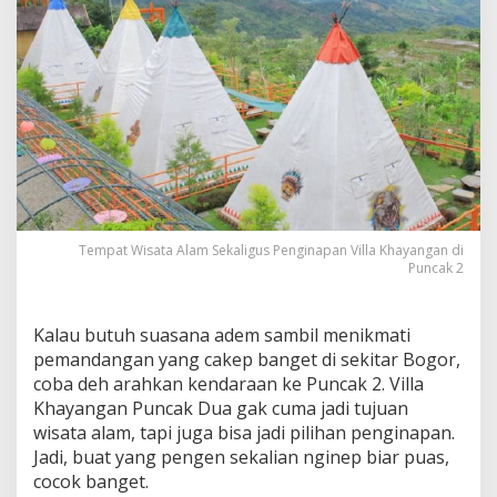
Tempat Wisata Alam Sekaligus Penginapan Villa Khayangan di
Puncak 2
Kalau butuh suasana adem sambil menikmati
pemandangan yang cakep banget di sekitar Bogor,
coba deh arahkan kendaraan ke Puncak 2. Villa
Khayangan Puncak Dua gak cuma jadi tujuan
wisata alam, tapi juga bisa jadi pilihan penginapan.
Jadi, buat yang pengen sekalian nginep biar puas,
cocok banget.