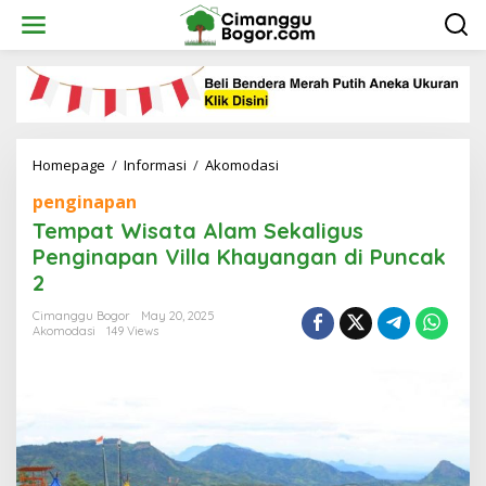
Skip
to
content
Tempat
Homepage
/
Informasi
/
Akomodasi
Wisata
penginapan
Alam
Sekaligus
Tempat Wisata Alam Sekaligus
Penginapan
Penginapan Villa Khayangan di Puncak
Villa
2
Khayangan
di
Cimanggu Bogor
May 20, 2025
Puncak
Akomodasi
149 Views
2