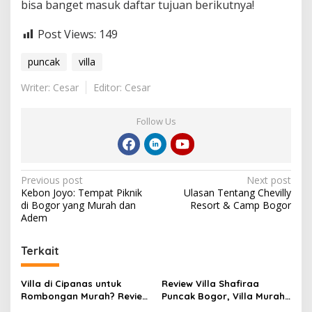
bisa banget masuk daftar tujuan berikutnya!
Post Views:
149
puncak
villa
Writer: Cesar
Editor: Cesar
Follow Us
Post
Previous post
Next post
Kebon Joyo: Tempat Piknik
Ulasan Tentang Chevilly
navigation
di Bogor yang Murah dan
Resort & Camp Bogor
Adem
Terkait
Villa di Cipanas untuk
Review Villa Shafiraa
Rombongan Murah? Review
Puncak Bogor, Villa Murah
Lengkap Villa Yasmin
Kapasitas 20–25 Orang