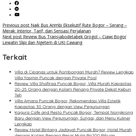
Post
Previous post
Naik Bus Arimbi Eksekutif Rute Bogor – Serang –
Merak: Interior, Tarif, dan Sensasi Perjalanan
navigation
Next post
Review Bus Transjabodetabek Grogol – Ciawi Bogor
Lewatin Slipi dan Ngetem di UKI Cawang
Terkait
Villa di Cipanas untuk Rombongan Murah? Review Lengkap
Villa Yasmin Puncak dengan Private Pool
Review Villa Shafiraa Puncak Bogor, Villa Murah Kapasitas
20–25 Orang dengan Kolam Renang Private Dekat Kebun
Teh
Villa Amara Puncak Bogor, Rekomendasi Villa Estetik
Kapasitas 30 Orang dengan View Pegunungan
Kagura Cafe and Resto Puncak Bogor, Tempat Nongkrong
Baru dengan View Pegunungan, Sungai, dan Menu Kuliner
Lengkap
Review Hotel Bintang Jadayat Puncak Bogor, Hotel Murah
dengan Kolam Renang Besar Mulai Rp200 Ribuan