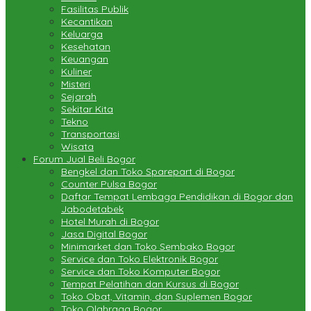
Fasilitas Publik
Kecantikan
Keluarga
Kesehatan
Keuangan
Kuliner
Misteri
Sejarah
Sekitar Kita
Tekno
Transportasi
Wisata
Forum Jual Beli Bogor
Bengkel dan Toko Sparepart di Bogor
Counter Pulsa Bogor
Daftar Tempat Lembaga Pendidikan di Bogor dan
Jabodetabek
Hotel Murah di Bogor
Jasa Digital Bogor
Minimarket dan Toko Sembako Bogor
Service dan Toko Elektronik Bogor
Service dan Toko Komputer Bogor
Tempat Pelatihan dan Kursus di Bogor
Toko Obat, Vitamin, dan Suplemen Bogor
Toko Olahraga Bogor