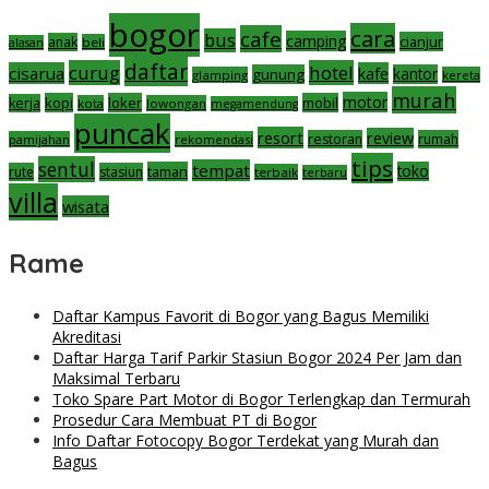
bogor
cara
cafe
bus
camping
cianjur
anak
beli
alasan
daftar
curug
hotel
cisarua
kafe
gunung
kantor
glamping
kereta
murah
motor
kopi
loker
mobil
kerja
kota
lowongan
megamendung
puncak
resort
review
restoran
rumah
pamijahan
rekomendasi
tips
sentul
tempat
taman
toko
rute
stasiun
terbaik
terbaru
villa
wisata
Rame
Daftar Kampus Favorit di Bogor yang Bagus Memiliki
Akreditasi
Daftar Harga Tarif Parkir Stasiun Bogor 2024 Per Jam dan
Maksimal Terbaru
Toko Spare Part Motor di Bogor Terlengkap dan Termurah
Prosedur Cara Membuat PT di Bogor
Info Daftar Fotocopy Bogor Terdekat yang Murah dan
Bagus