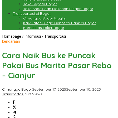
Toko Sepatu Bogor
Toko Snack dan Makanan Ringan Bogor
Transportasi di Bogor
Cimanggu Bogor Playlist
Kalkulator Bunga Deposito Bank di Bogor
Komunitas Loker Bogor
Cara
Homepage
/
Informasi
/
Transportasi
Naik
kendaraan
Bus
ke
Cara Naik Bus ke Puncak
Puncak
Pakai
Pakai Bus Marita Pasar Rebo
Bus
Marita
– Cianjur
Pasar
Rebo
-
Cimanggu Bogor
September 17, 2025
September 10, 2025
Cianjur
Transportasi
300 Views