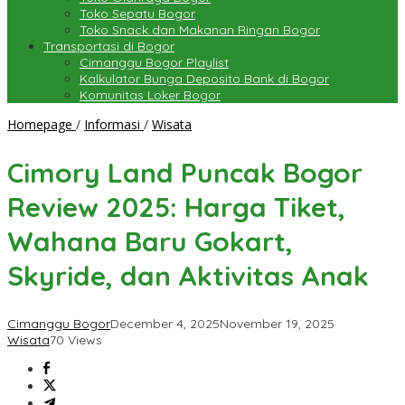
Toko Sepatu Bogor
Toko Snack dan Makanan Ringan Bogor
Transportasi di Bogor
Cimanggu Bogor Playlist
Kalkulator Bunga Deposito Bank di Bogor
Komunitas Loker Bogor
Cimory
Homepage
/
Informasi
/
Wisata
Land
Puncak
Cimory Land Puncak Bogor
Bogor
Review
Review 2025: Harga Tiket,
2025:
Harga
Wahana Baru Gokart,
Tiket,
Wahana
Skyride, dan Aktivitas Anak
Baru
Gokart,
Skyride,
Cimanggu Bogor
December 4, 2025
November 19, 2025
dan
Wisata
70 Views
Aktivitas
Anak