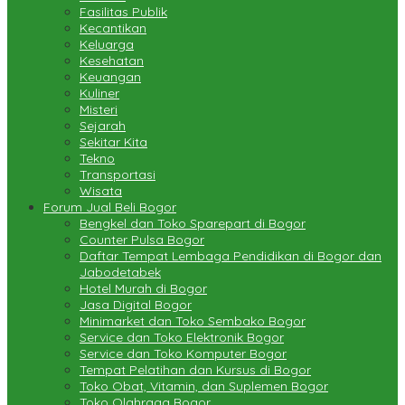
Fasilitas Publik
Kecantikan
Keluarga
Kesehatan
Keuangan
Kuliner
Misteri
Sejarah
Sekitar Kita
Tekno
Transportasi
Wisata
Forum Jual Beli Bogor
Bengkel dan Toko Sparepart di Bogor
Counter Pulsa Bogor
Daftar Tempat Lembaga Pendidikan di Bogor dan
Jabodetabek
Hotel Murah di Bogor
Jasa Digital Bogor
Minimarket dan Toko Sembako Bogor
Service dan Toko Elektronik Bogor
Service dan Toko Komputer Bogor
Tempat Pelatihan dan Kursus di Bogor
Toko Obat, Vitamin, dan Suplemen Bogor
Toko Olahraga Bogor