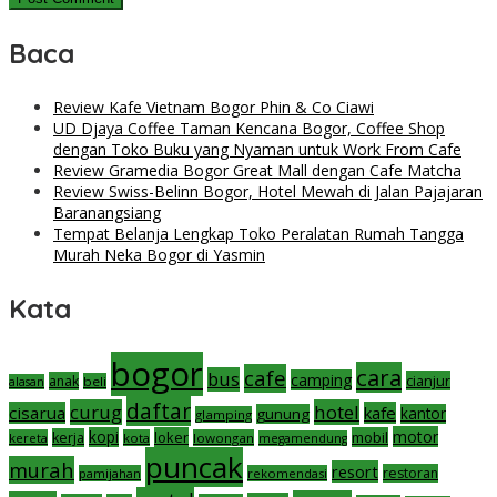
Baca
Review Kafe Vietnam Bogor Phin & Co Ciawi
UD Djaya Coffee Taman Kencana Bogor, Coffee Shop
dengan Toko Buku yang Nyaman untuk Work From Cafe
Review Gramedia Bogor Great Mall dengan Cafe Matcha
Review Swiss-Belinn Bogor, Hotel Mewah di Jalan Pajajaran
Baranangsiang
Tempat Belanja Lengkap Toko Peralatan Rumah Tangga
Murah Neka Bogor di Yasmin
Kata
bogor
cara
cafe
bus
camping
cianjur
anak
beli
alasan
daftar
curug
hotel
cisarua
kafe
gunung
kantor
glamping
motor
kopi
loker
mobil
kerja
kereta
kota
lowongan
megamendung
puncak
murah
resort
restoran
pamijahan
rekomendasi