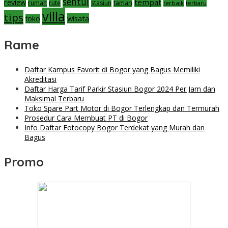
sentul
tempat
review
taman
rumah
rute
stasiun
terbaik
terbaru
villa
tips
wisata
toko
Rame
Daftar Kampus Favorit di Bogor yang Bagus Memiliki
Akreditasi
Daftar Harga Tarif Parkir Stasiun Bogor 2024 Per Jam dan
Maksimal Terbaru
Toko Spare Part Motor di Bogor Terlengkap dan Termurah
Prosedur Cara Membuat PT di Bogor
Info Daftar Fotocopy Bogor Terdekat yang Murah dan
Bagus
Promo