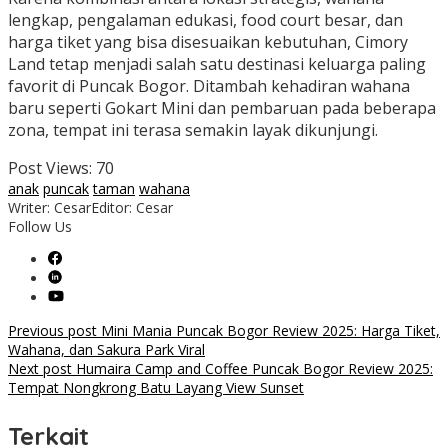
lengkap, pengalaman edukasi, food court besar, dan
harga tiket yang bisa disesuaikan kebutuhan, Cimory
Land tetap menjadi salah satu destinasi keluarga paling
favorit di Puncak Bogor. Ditambah kehadiran wahana
baru seperti Gokart Mini dan pembaruan pada beberapa
zona, tempat ini terasa semakin layak dikunjungi.
Post Views:
70
anak
puncak
taman
wahana
Writer: Cesar
Editor: Cesar
Follow Us
Post
Previous post
Mini Mania Puncak Bogor Review 2025: Harga Tiket,
Wahana, dan Sakura Park Viral
navigation
Next post
Humaira Camp and Coffee Puncak Bogor Review 2025:
Tempat Nongkrong Batu Layang View Sunset
Terkait