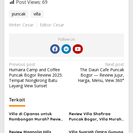
Post Views:
69
puncak
villa
Writer: Cesar
Editor: Cesar
Follow Us
Post
Previous post
Next post
Humaira Camp and Coffee
The Daun Cafe Puncak
navigation
Puncak Bogor Review 2025:
Bogor — Review Jujur,
Tempat Nongkrong Batu
Harga, Menu, View 360°
Layang View Sunset
Terkait
Villa di Cipanas untuk
Review Villa Shafiraa
Rombongan Murah? Review
Puncak Bogor, Villa Murah
Lengkap Villa Yasmin
Kapasitas 20–25 Orang
Puncak dengan Private
dengan Kolam Renang
Review Magnolia Hills
Villa Syariah Omira Gunung