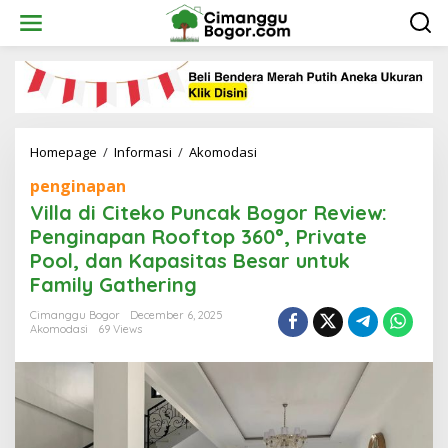
Skip
to
content
Villa
Homepage
/
Informasi
/
Akomodasi
di
penginapan
Citeko
Puncak
Villa di Citeko Puncak Bogor Review:
Bogor
Penginapan Rooftop 360°, Private
Review:
Pool, dan Kapasitas Besar untuk
Penginapan
Rooftop
Family Gathering
360°,
Private
Cimanggu Bogor
December 6, 2025
Akomodasi
69 Views
Pool,
dan
Kapasitas
Besar
untuk
Family
Gathering