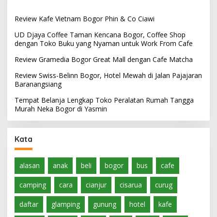
Review Kafe Vietnam Bogor Phin & Co Ciawi
UD Djaya Coffee Taman Kencana Bogor, Coffee Shop
dengan Toko Buku yang Nyaman untuk Work From Cafe
Review Gramedia Bogor Great Mall dengan Cafe Matcha
Review Swiss-Belinn Bogor, Hotel Mewah di Jalan Pajajaran
Baranangsiang
Tempat Belanja Lengkap Toko Peralatan Rumah Tangga
Murah Neka Bogor di Yasmin
Kata
alasan
anak
beli
bogor
bus
cafe
camping
cara
cianjur
cisarua
curug
daftar
glamping
gunung
hotel
kafe