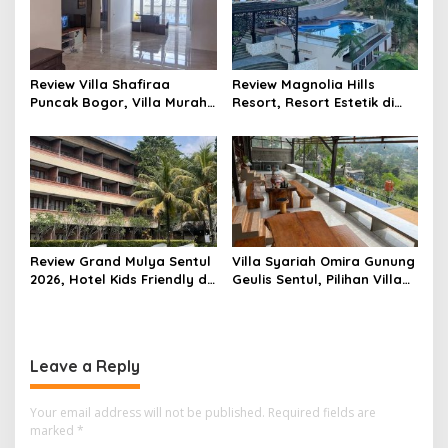
Review Villa Shafiraa
Review Magnolia Hills
Puncak Bogor, Villa Murah
Resort, Resort Estetik di
Kapasitas 20–25 Orang
Puncak Bogor dengan
dengan Kolam Renang
Infinity Pool View Gunung
Private Dekat Kebun Teh
Salak dan Pangrango
Review Grand Mulya Sentul
Villa Syariah Omira Gunung
2026, Hotel Kids Friendly di
Geulis Sentul, Pilihan Villa
Sentul dengan Kolam
Private di Bogor dengan
Renang Luas dan Fasilitas
View Perbukitan dan
Lengkap
Fasilitas Lengkap
Leave a Reply
Your email address will not be published.
Required fields are
marked
*