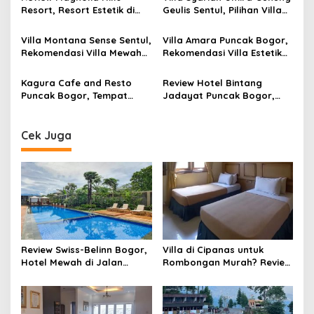
Pool
Private Dekat Kebun Teh
Resort, Resort Estetik di
Geulis Sentul, Pilihan Villa
Puncak Bogor dengan
Private di Bogor dengan
Infinity Pool View Gunung
View Perbukitan dan
Villa Montana Sense Sentul,
Villa Amara Puncak Bogor,
Salak dan Pangrango
Fasilitas Lengkap
Rekomendasi Villa Mewah
Rekomendasi Villa Estetik
di Sentul Bogor dengan
Kapasitas 30 Orang
View Pegunungan dan
dengan View Pegunungan
Kagura Cafe and Resto
Review Hotel Bintang
Fasilitas Premium
Puncak Bogor, Tempat
Jadayat Puncak Bogor,
Nongkrong Baru dengan
Hotel Murah dengan Kolam
View Pegunungan, Sungai,
Renang Besar Mulai Rp200
dan Menu Kuliner Lengkap
Ribuan
Cek Juga
Review Swiss-Belinn Bogor,
Villa di Cipanas untuk
Hotel Mewah di Jalan
Rombongan Murah? Review
Pajajaran Baranangsiang
Lengkap Villa Yasmin
Puncak dengan Private
Pool