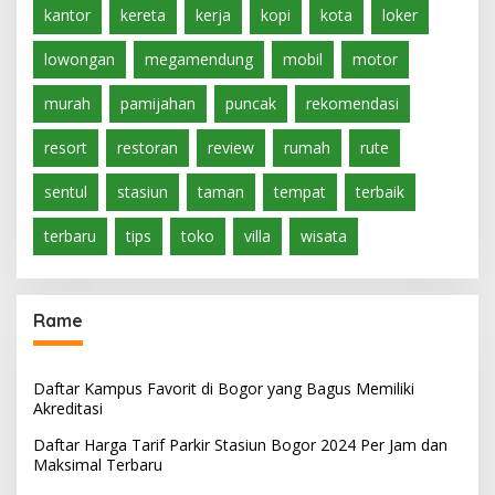
kantor
kereta
kerja
kopi
kota
loker
lowongan
megamendung
mobil
motor
murah
pamijahan
puncak
rekomendasi
resort
restoran
review
rumah
rute
sentul
stasiun
taman
tempat
terbaik
terbaru
tips
toko
villa
wisata
Rame
Daftar Kampus Favorit di Bogor yang Bagus Memiliki
Akreditasi
Daftar Harga Tarif Parkir Stasiun Bogor 2024 Per Jam dan
Maksimal Terbaru