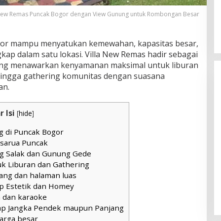
 New Remas Puncak Bogor dengan View Gunung untuk Rombongan Besar
ogor mampu menyatukan kemewahan, kapasitas besar,
ap dalam satu lokasi. Villa New Remas hadir sebagai
yang menawarkan kenyamanan maksimal untuk liburan
 hingga gathering komunitas dengan suasana
an.
r Isi
[
hide
]
g di Puncak Bogor
isarua Puncak
ng Salak dan Gunung Gede
uk Liburan dan Gathering
ang dan halaman luas
p Estetik dan Homey
a dan karaoke
ap Jangka Pendek maupun Panjang
uarga besar