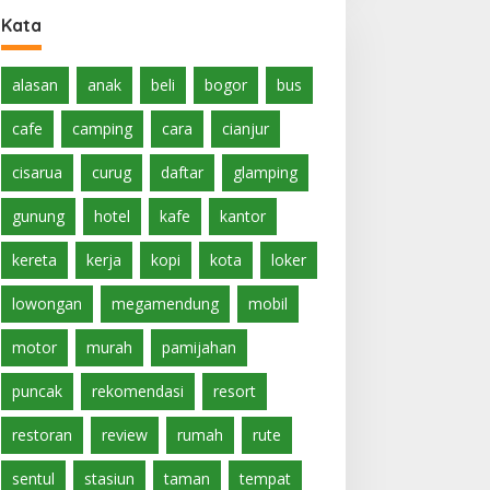
Kata
alasan
anak
beli
bogor
bus
cafe
camping
cara
cianjur
cisarua
curug
daftar
glamping
gunung
hotel
kafe
kantor
kereta
kerja
kopi
kota
loker
lowongan
megamendung
mobil
motor
murah
pamijahan
puncak
rekomendasi
resort
restoran
review
rumah
rute
sentul
stasiun
taman
tempat