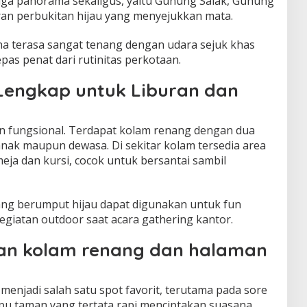
iga panorama sekaligus, yaitu Gunung Salak, Gunung
an perbukitan hijau yang menyejukkan mata.
ana terasa sangat tenang dengan udara sejuk khas
as penat dari rutinitas perkotaan.
 Lengkap untuk Liburan dan
dan fungsional. Terdapat kolam renang dengan dua
ak maupun dewasa. Di sekitar kolam tersedia area
ja dan kursi, cocok untuk bersantai sambil
yang berumput hijau dapat digunakan untuk fun
egiatan outdoor saat acara gathering kantor.
gan kolam renang dan halaman
enjadi salah satu spot favorit, terutama pada sore
pu taman yang tertata rapi menciptakan suasana