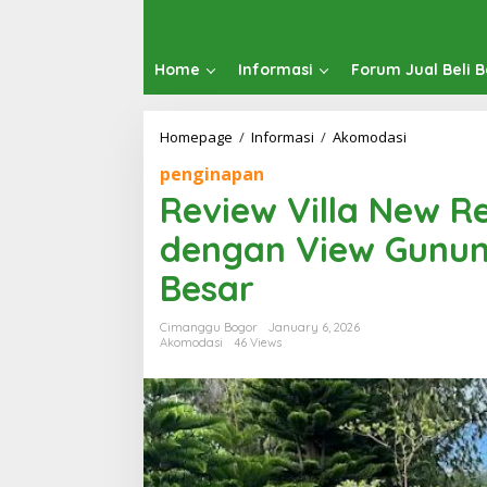
Home
Informasi
Forum Jual Beli 
Review
Homepage
/
Informasi
/
Akomodasi
Villa
penginapan
New
Remas
Review Villa New 
Puncak
Bogor
dengan View Gunu
dengan
View
Besar
Gunung
untuk
Cimanggu Bogor
January 6, 2026
Rombongan
Akomodasi
46 Views
Besar