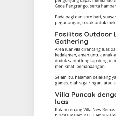
pengunjung dapat menikmati t
Gede Pangrango, serta hampar
Pada pagi dan sore hari, suas
pegunungan, cocok untuk melep
Fasilitas Outdoor
Gathering
Area luar vila dirancang luas 
kedalaman, aman untuk anak-an
duduk santai lengkap dengan me
menikmati pemandangan.
Selain itu, halaman belakang 
games, olahraga ringan, atau k
Villa Puncak den
luas
Kolam renang Villa New Remas m
hingga malam hari. Lampu-lam