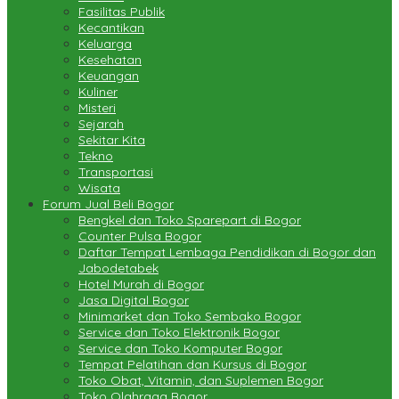
Fasilitas Publik
Kecantikan
Keluarga
Kesehatan
Keuangan
Kuliner
Misteri
Sejarah
Sekitar Kita
Tekno
Transportasi
Wisata
Forum Jual Beli Bogor
Bengkel dan Toko Sparepart di Bogor
Counter Pulsa Bogor
Daftar Tempat Lembaga Pendidikan di Bogor dan
Jabodetabek
Hotel Murah di Bogor
Jasa Digital Bogor
Minimarket dan Toko Sembako Bogor
Service dan Toko Elektronik Bogor
Service dan Toko Komputer Bogor
Tempat Pelatihan dan Kursus di Bogor
Toko Obat, Vitamin, dan Suplemen Bogor
Toko Olahraga Bogor