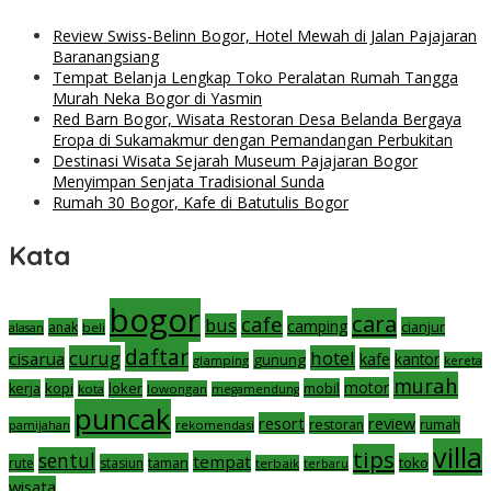
Review Swiss-Belinn Bogor, Hotel Mewah di Jalan Pajajaran
Baranangsiang
Tempat Belanja Lengkap Toko Peralatan Rumah Tangga
Murah Neka Bogor di Yasmin
Red Barn Bogor, Wisata Restoran Desa Belanda Bergaya
Eropa di Sukamakmur dengan Pemandangan Perbukitan
Destinasi Wisata Sejarah Museum Pajajaran Bogor
Menyimpan Senjata Tradisional Sunda
Rumah 30 Bogor, Kafe di Batutulis Bogor
Kata
bogor
cara
cafe
bus
camping
cianjur
anak
beli
alasan
daftar
curug
hotel
cisarua
kafe
gunung
kantor
glamping
kereta
murah
motor
kopi
loker
mobil
kerja
kota
lowongan
megamendung
puncak
resort
review
restoran
rumah
pamijahan
rekomendasi
villa
tips
sentul
tempat
taman
toko
rute
stasiun
terbaik
terbaru
wisata