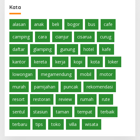
Kata
alasan
anak
beli
bogor
bus
cafe
camping
cara
cianjur
cisarua
curug
daftar
glamping
gunung
hotel
kafe
kantor
kereta
kerja
kopi
kota
loker
lowongan
megamendung
mobil
motor
murah
pamijahan
puncak
rekomendasi
resort
restoran
review
rumah
rute
sentul
stasiun
taman
tempat
terbaik
terbaru
tips
toko
villa
wisata