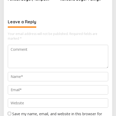
Nongkrong Baru dengan
Enak! Ada Cungkring Pak
View Pegunungan, Sungai,
Jumat, Mang Uceng, Pak
dan Menu Kuliner Lengkap
Adang, dan Pak Endang
Leave a Reply
Your email address will not be published.
Required fields are
marked
*
Save my name, email, and website in this browser for