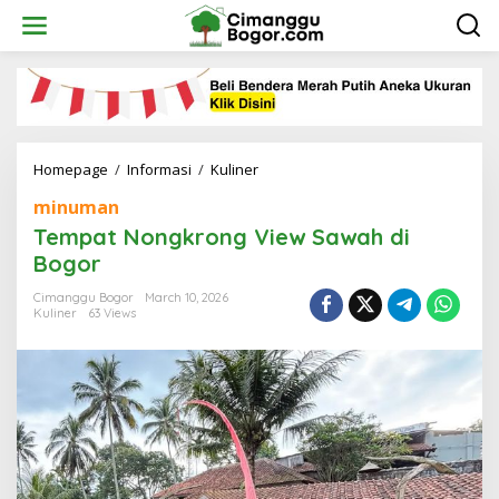
Skip
to
content
Tempat
Homepage
/
Informasi
/
Kuliner
Nongkrong
minuman
View
Sawah
Tempat Nongkrong View Sawah di
di
Bogor
Bogor
Cimanggu Bogor
March 10, 2026
Kuliner
63 Views