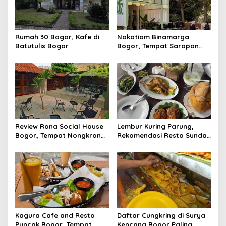
Rumah 30 Bogor, Kafe di
Nakotiam Binamarga
Batutulis Bogor
Bogor, Tempat Sarapan
Viral Dekat Tol
Baranangsiang dengan
Menu Bernuansa Singapura
Review Rona Social House
Lembur Kuring Parung,
Bogor, Tempat Nongkrong
Rekomendasi Resto Sunda
Baru di Tengah Kota
Tepi Danau di Bogor yang
dengan Signature Coffee
Legendaris untuk Kuliner
yang Unik
Keluarga
Kagura Cafe and Resto
Daftar Cungkring di Surya
Puncak Bogor, Tempat
Kencana Bogor Paling