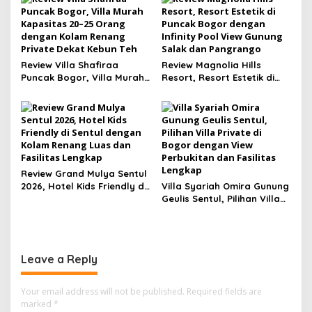
Pool
Review Villa Shafiraa
Review Magnolia Hills
Puncak Bogor, Villa Murah
Resort, Resort Estetik di
Kapasitas 20–25 Orang
Puncak Bogor dengan
dengan Kolam Renang
Infinity Pool View Gunung
Private Dekat Kebun Teh
Salak dan Pangrango
Review Grand Mulya Sentul
2026, Hotel Kids Friendly di
Villa Syariah Omira Gunung
Sentul dengan Kolam
Geulis Sentul, Pilihan Villa
Renang Luas dan Fasilitas
Private di Bogor dengan
Lengkap
View Perbukitan dan
Fasilitas Lengkap
Leave a Reply
Your email address will not be published.
Required fields are
marked
*