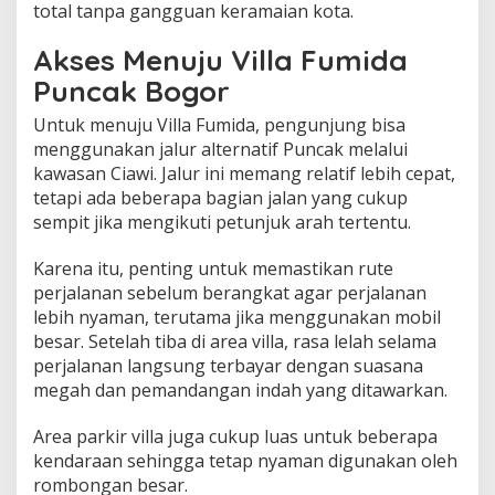
total tanpa gangguan keramaian kota.
Akses Menuju Villa Fumida
Puncak Bogor
Untuk menuju Villa Fumida, pengunjung bisa
menggunakan jalur alternatif Puncak melalui
kawasan Ciawi. Jalur ini memang relatif lebih cepat,
tetapi ada beberapa bagian jalan yang cukup
sempit jika mengikuti petunjuk arah tertentu.
Karena itu, penting untuk memastikan rute
perjalanan sebelum berangkat agar perjalanan
lebih nyaman, terutama jika menggunakan mobil
besar. Setelah tiba di area villa, rasa lelah selama
perjalanan langsung terbayar dengan suasana
megah dan pemandangan indah yang ditawarkan.
Area parkir villa juga cukup luas untuk beberapa
kendaraan sehingga tetap nyaman digunakan oleh
rombongan besar.