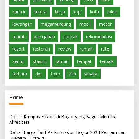
kantor
kereta
kerja
kopi
kota
loker
lowongan
megamendung
mobil
motor
murah
pamijahan
puncak
rekomendasi
resort
restoran
review
rumah
rute
sentul
stasiun
taman
tempat
terbaik
terbaru
tips
toko
villa
wisata
Rame
Daftar Kampus Favorit di Bogor yang Bagus Memiliki
Akreditasi
Daftar Harga Tarif Parkir Stasiun Bogor 2024 Per Jam dan
Maksimal Terbaru