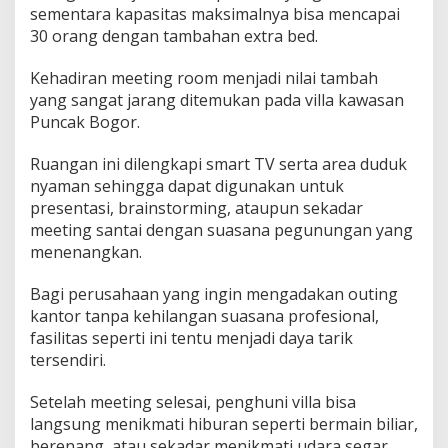
sementara kapasitas maksimalnya bisa mencapai
30 orang dengan tambahan extra bed.
Kehadiran meeting room menjadi nilai tambah
yang sangat jarang ditemukan pada villa kawasan
Puncak Bogor.
Ruangan ini dilengkapi smart TV serta area duduk
nyaman sehingga dapat digunakan untuk
presentasi, brainstorming, ataupun sekadar
meeting santai dengan suasana pegunungan yang
menenangkan.
Bagi perusahaan yang ingin mengadakan outing
kantor tanpa kehilangan suasana profesional,
fasilitas seperti ini tentu menjadi daya tarik
tersendiri.
Setelah meeting selesai, penghuni villa bisa
langsung menikmati hiburan seperti bermain biliar,
berenang, atau sekadar menikmati udara segar