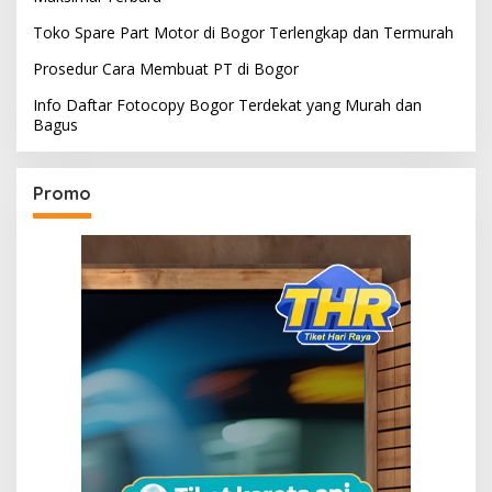
Toko Spare Part Motor di Bogor Terlengkap dan Termurah
Prosedur Cara Membuat PT di Bogor
Info Daftar Fotocopy Bogor Terdekat yang Murah dan
Bagus
Promo