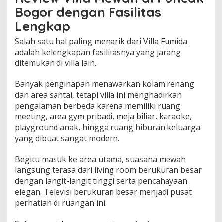
Bogor dengan Fasilitas
Lengkap
Salah satu hal paling menarik dari Villa Fumida
adalah kelengkapan fasilitasnya yang jarang
ditemukan di villa lain.
Banyak penginapan menawarkan kolam renang
dan area santai, tetapi villa ini menghadirkan
pengalaman berbeda karena memiliki ruang
meeting, area gym pribadi, meja biliar, karaoke,
playground anak, hingga ruang hiburan keluarga
yang dibuat sangat modern.
Begitu masuk ke area utama, suasana mewah
langsung terasa dari living room berukuran besar
dengan langit-langit tinggi serta pencahayaan
elegan. Televisi berukuran besar menjadi pusat
perhatian di ruangan ini.