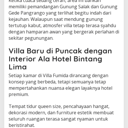
Ketika cuaca sedang cerah, area ini bahkan
memiliki pemandangan Gunung Salak dan Gunung
Gede Pangrango yang terlihat begitu indah dari
kejauhan. Walaupun saat mendung gunung
tertutup kabut, atmosfer villa tetap terasa syahdu
dengan hamparan awan yang bergerak perlahan di
sekitar pegunungan.
Villa Baru di Puncak dengan
Interior Ala Hotel Bintang
Lima
Setiap kamar di Villa Fumida dirancang dengan
konsep yang berbeda, tetapi semuanya tetap
mempertahankan nuansa elegan layaknya hotel
premium.
Tempat tidur queen size, pencahayaan hangat,
dekorasi modern, dan furniture estetik membuat
seluruh ruangan terasa sangat nyaman untuk
beristirahat.