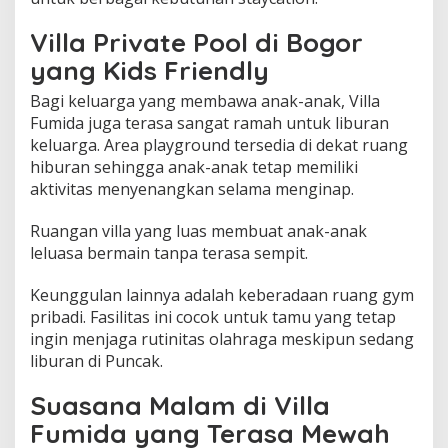
Villa Private Pool di Bogor
yang Kids Friendly
Bagi keluarga yang membawa anak-anak, Villa
Fumida juga terasa sangat ramah untuk liburan
keluarga. Area playground tersedia di dekat ruang
hiburan sehingga anak-anak tetap memiliki
aktivitas menyenangkan selama menginap.
Ruangan villa yang luas membuat anak-anak
leluasa bermain tanpa terasa sempit.
Keunggulan lainnya adalah keberadaan ruang gym
pribadi. Fasilitas ini cocok untuk tamu yang tetap
ingin menjaga rutinitas olahraga meskipun sedang
liburan di Puncak.
Suasana Malam di Villa
Fumida yang Terasa Mewah