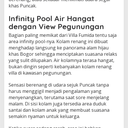
khas Puncak.
Infinity Pool Air Hangat
dengan View Pegunungan
Bagian paling memikat dari Villa Fumida tentu saja
area infinity pool-nya. Kolam renang ini dibuat
menghadap langsung ke panorama alam hijau
khas Bogor sehingga menciptakan suasana relaks
yang sulit dilupakan. Air kolamnya terasa hangat,
bukan dingin seperti kebanyakan kolam renang
villa di kawasan pegunungan.
Sensasi berenang di udara sejuk Puncak tanpa
harus menggigil menjadi pengalaman yang
menyenangkan, terutama saat sore menjelang
malam. Di sisi kolam juga tersedia area duduk
santai dan kolam anak yang membuat suasana
semakin nyaman untuk keluarga.