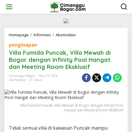
Skip
to
content
Villa
Homepage
/
Informasi
/
Akomodasi
Fumida
penginapan
Puncak,
Villa
Villa Fumida Puncak, Villa Mewah di
Mewah
Bogor dengan Infinity Pool Hangat
di
dan Meeting Room Eksklusif
Bogor
dengan
Cimanggu Bogor
May 19, 2026
Infinity
Akomodasi
27 Views
Pool
Hangat
dan
Meeting
Room
Villa Fumida Puncak, Villa Mewah di Bogor dengan Infinity Pool
Eksklusif
Hangat dan Meeting Room Eksklusif
Tidak semua villa di kawasan Puncak mampu