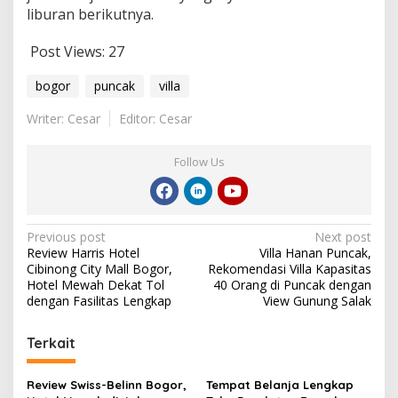
liburan berikutnya.
Post Views:
27
bogor
puncak
villa
Writer: Cesar
Editor: Cesar
Follow Us
Post
Previous post
Next post
Review Harris Hotel
Villa Hanan Puncak,
navigation
Cibinong City Mall Bogor,
Rekomendasi Villa Kapasitas
Hotel Mewah Dekat Tol
40 Orang di Puncak dengan
dengan Fasilitas Lengkap
View Gunung Salak
Terkait
Review Swiss-Belinn Bogor,
Tempat Belanja Lengkap