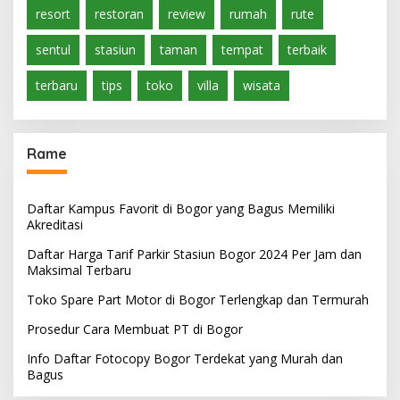
resort
restoran
review
rumah
rute
sentul
stasiun
taman
tempat
terbaik
terbaru
tips
toko
villa
wisata
Rame
Daftar Kampus Favorit di Bogor yang Bagus Memiliki
Akreditasi
Daftar Harga Tarif Parkir Stasiun Bogor 2024 Per Jam dan
Maksimal Terbaru
Toko Spare Part Motor di Bogor Terlengkap dan Termurah
Prosedur Cara Membuat PT di Bogor
Info Daftar Fotocopy Bogor Terdekat yang Murah dan
Bagus