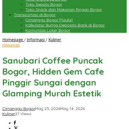
Toko Sepatu Bogor
Toko Snack dan Makanan Ringan Bogor
Transportasi di Bogor
Cimanggu Bogor Playlist
Kalkulator Bunga Deposito Bank di Bogor
Komunitas Loker Bogor
Sanubari
Homepage
/
Informasi
/
Kuliner
Coffee
minuman
Puncak
Bogor,
Sanubari Coffee Puncak
Hidden
Gem
Bogor, Hidden Gem Cafe
Cafe
Pinggir
Pinggir Sungai dengan
Sungai
dengan
Glamping Murah Estetik
Glamping
Murah
Estetik
Cimanggu Bogor
May 23, 2026
May 14, 2026
Kuliner
27 Views