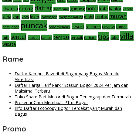
alasan
daftar
curug
hotel
cisarua
kafe
kantor
gunung
glamping
kereta
murah
motor
kopi
loker
mobil
kerja
kota
lowongan
megamendung
puncak
resort
review
restoran
rumah
pamijahan
rekomendasi
villa
tips
sentul
tempat
taman
toko
rute
stasiun
terbaik
terbaru
wisata
Rame
Daftar Kampus Favorit di Bogor yang Bagus Memiliki
Akreditasi
Daftar Harga Tarif Parkir Stasiun Bogor 2024 Per Jam dan
Maksimal Terbaru
Toko Spare Part Motor di Bogor Terlengkap dan Termurah
Prosedur Cara Membuat PT di Bogor
Info Daftar Fotocopy Bogor Terdekat yang Murah dan
Bagus
Promo