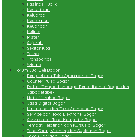
Fasilitas Publik
Kecantikan
Keluarga
Kesehatan
Keuangan
Kuliner
Misteri
Sejarah
Sekitar Kita
Tekno
Transportasi
Wisata
Forum Jual Beli Bogor
Bengkel dan Toko Sparepart di Bogor
Counter Pulsa Bogor
Daftar Tempat Lembaga Pendidikan di Bogor dan
Jabodetabek
Hotel Murah di Bogor
Jasa Digital Bogor
Minimarket dan Toko Sembako Bogor
Service dan Toko Elektronik Bogor
Service dan Toko Komputer Bogor
Tempat Pelatihan dan Kursus di Bogor
Toko Obat, Vitamin, dan Suplemen Bogor
Toko Olahraga Bogor