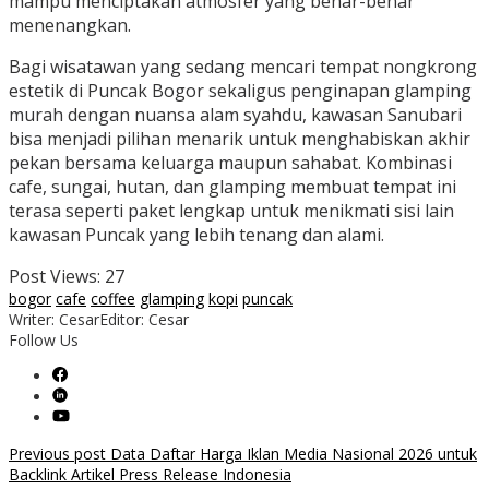
mampu menciptakan atmosfer yang benar-benar
menenangkan.
Bagi wisatawan yang sedang mencari tempat nongkrong
estetik di Puncak Bogor sekaligus penginapan glamping
murah dengan nuansa alam syahdu, kawasan Sanubari
bisa menjadi pilihan menarik untuk menghabiskan akhir
pekan bersama keluarga maupun sahabat. Kombinasi
cafe, sungai, hutan, dan glamping membuat tempat ini
terasa seperti paket lengkap untuk menikmati sisi lain
kawasan Puncak yang lebih tenang dan alami.
Post Views:
27
bogor
cafe
coffee
glamping
kopi
puncak
Writer: Cesar
Editor: Cesar
Follow Us
Post
Previous post
Data Daftar Harga Iklan Media Nasional 2026 untuk
Backlink Artikel Press Release Indonesia