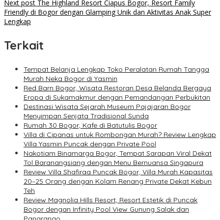
navigation
Next post
The Highland Resort Ciapus Bogor, Resort Family
Friendly di Bogor dengan Glamping Unik dan Aktivitas Anak Super
Lengkap
Terkait
Tempat Belanja Lengkap Toko Peralatan Rumah Tangga
Murah Neka Bogor di Yasmin
Red Barn Bogor, Wisata Restoran Desa Belanda Bergaya
Eropa di Sukamakmur dengan Pemandangan Perbukitan
Destinasi Wisata Sejarah Museum Pajajaran Bogor
Menyimpan Senjata Tradisional Sunda
Rumah 30 Bogor, Kafe di Batutulis Bogor
Villa di Cipanas untuk Rombongan Murah? Review Lengkap
Villa Yasmin Puncak dengan Private Pool
Nakotiam Binamarga Bogor, Tempat Sarapan Viral Dekat
Tol Baranangsiang dengan Menu Bernuansa Singapura
Review Villa Shafiraa Puncak Bogor, Villa Murah Kapasitas
20–25 Orang dengan Kolam Renang Private Dekat Kebun
Teh
Review Magnolia Hills Resort, Resort Estetik di Puncak
Bogor dengan Infinity Pool View Gunung Salak dan
Pangrango