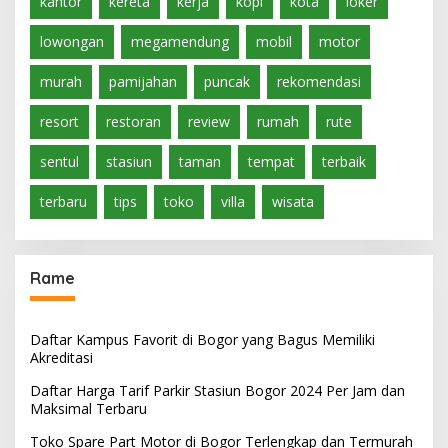
kantor
kereta
kerja
kopi
kota
loker
lowongan
megamendung
mobil
motor
murah
pamijahan
puncak
rekomendasi
resort
restoran
review
rumah
rute
sentul
stasiun
taman
tempat
terbaik
terbaru
tips
toko
villa
wisata
Rame
Daftar Kampus Favorit di Bogor yang Bagus Memiliki
Akreditasi
Daftar Harga Tarif Parkir Stasiun Bogor 2024 Per Jam dan
Maksimal Terbaru
Toko Spare Part Motor di Bogor Terlengkap dan Termurah