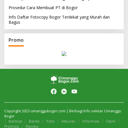
Prosedur Cara Membuat PT di Bogor
Info Daftar Fotocopy Bogor Terdekat yang Murah dan
Bagus
Promo
Copyright 2023 cimanggubogor.com | Berbagi Info sekitar Cimanggu
Bogor
Belanja
Berita
Foto
Hiburan
Informasi
Opini
Promosi
Review