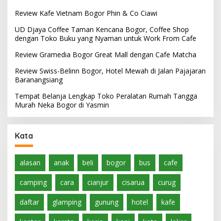
Review Kafe Vietnam Bogor Phin & Co Ciawi
UD Djaya Coffee Taman Kencana Bogor, Coffee Shop
dengan Toko Buku yang Nyaman untuk Work From Cafe
Review Gramedia Bogor Great Mall dengan Cafe Matcha
Review Swiss-Belinn Bogor, Hotel Mewah di Jalan Pajajaran
Baranangsiang
Tempat Belanja Lengkap Toko Peralatan Rumah Tangga
Murah Neka Bogor di Yasmin
Kata
alasan
anak
beli
bogor
bus
cafe
camping
cara
cianjur
cisarua
curug
daftar
glamping
gunung
hotel
kafe