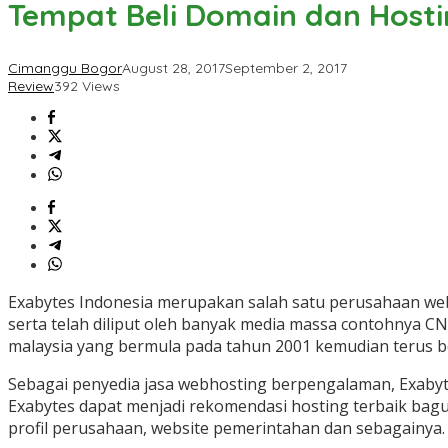
Tempat Beli Domain dan Hosti
dan
Hosting
Indonesia
Cimanggu Bogor
August 28, 2017
September 2, 2017
Murah
Review
392 Views
di
Exabytes
Exabytes Indonesia merupakan salah satu perusahaan web
serta telah diliput oleh banyak media massa contohnya C
malaysia yang bermula pada tahun 2001 kemudian terus b
Sebagai penyedia jasa webhosting berpengalaman, Exabytes 
Exabytes dapat menjadi rekomendasi hosting terbaik bagus
profil perusahaan, website pemerintahan dan sebagainya. 