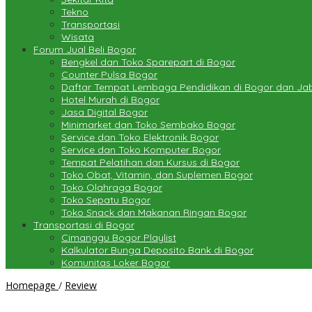
Tekno
Transportasi
Wisata
Forum Jual Beli Bogor
Bengkel dan Toko Sparepart di Bogor
Counter Pulsa Bogor
Daftar Tempat Lembaga Pendidikan di Bogor dan J
Hotel Murah di Bogor
Jasa Digital Bogor
Minimarket dan Toko Sembako Bogor
Service dan Toko Elektronik Bogor
Service dan Toko Komputer Bogor
Tempat Pelatihan dan Kursus di Bogor
Toko Obat, Vitamin, dan Suplemen Bogor
Toko Olahraga Bogor
Toko Sepatu Bogor
Toko Snack dan Makanan Ringan Bogor
Transportasi di Bogor
Cimanggu Bogor Playlist
Kalkulator Bunga Deposito Bank di Bogor
Komunitas Loker Bogor
Tempat
Homepage
/
Review
Beli
Domain