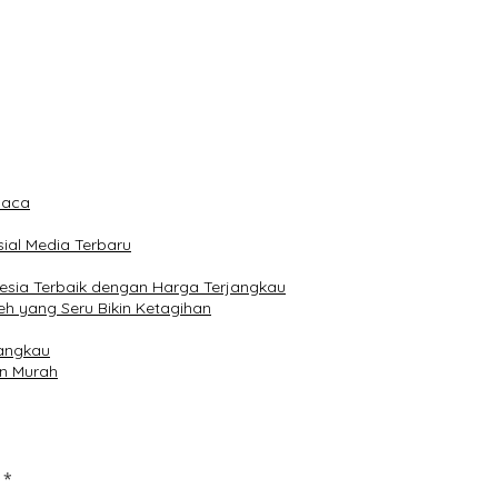
Baca
ial Media Terbaru
onesia Terbaik dengan Harga Terjangkau
eh yang Seru Bikin Ketagihan
jangkau
n Murah
d
*