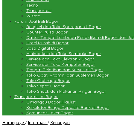
Tekno
Transportasi
Wisata
Forum Jual Beli Bogor
Bengkel dan Toko Sparepart di Bogor
Counter Pulsa Bogor
Daftar Tempat Lembaga Pendidikan di Bogor dan J
Hotel Murah di Bogor
Jasa Digital Bogor
Minimarket dan Toko Sembako Bogor
Service dan Toko Elektronik Bogor
Service dan Toko Komputer Bogor
Tempat Pelatihan dan Kursus di Bogor
Toko Obat, Vitamin, dan Suplemen Bogor
Toko Olahraga Bogor
Toko Sepatu Bogor
Toko Snack dan Makanan Ringan Bogor
Transportasi di Bogor
Cimanggu Bogor Playlist
Kalkulator Bunga Deposito Bank di Bogor
Komunitas Loker Bogor
Kredit
Homepage
/
Informasi
/
Keuangan
Multiguna
dengan