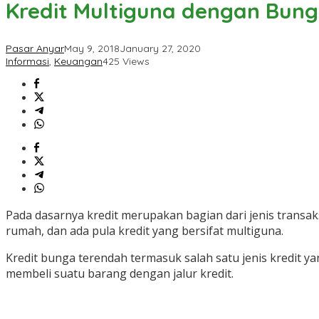
Kredit Multiguna dengan Bun
Bunga
Rendah
Paling
Pasar Anyar
May 9, 2018
January 27, 2020
Murah
Informasi
,
Keuangan
425 Views
Pada dasarnya kredit merupakan bagian dari jenis transaks
rumah, dan ada pula kredit yang bersifat multiguna.
Kredit bunga terendah termasuk salah satu jenis kredit 
membeli suatu barang dengan jalur kredit.