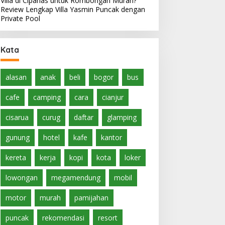
Villa di Cipanas untuk Rombongan Murah?
Review Lengkap Villa Yasmin Puncak dengan
Private Pool
Kata
alasan
anak
beli
bogor
bus
cafe
camping
cara
cianjur
cisarua
curug
daftar
glamping
gunung
hotel
kafe
kantor
kereta
kerja
kopi
kota
loker
lowongan
megamendung
mobil
motor
murah
pamijahan
puncak
rekomendasi
resort