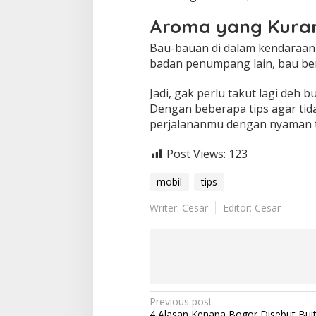
Aroma yang Kura
Bau-bauan di dalam kendaraan j
badan penumpang lain, bau ben
Jadi, gak perlu takut lagi deh 
Dengan beberapa tips agar tid
perjalananmu dengan nyaman 
Post Views:
123
mobil
tips
Writer: Cesar
Editor: Cesar
Post
Previous post
4 Alasan Kenapa Bogor Disebut Bui