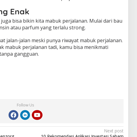
ng Enak
uga bisa bikin kita mabuk perjalanan. Mulai dari bau
sin atau parfum yang terlalu strong.
buat jalan-jalan meski punya riwayat mabuk perjalanan.
ak mabuk perjalanan tadi, kamu bisa menikmati
tanpa gangguan.
Follow Us
Next post
tenzorg
10 Rekomendasi Aplikasi Investasi Saham