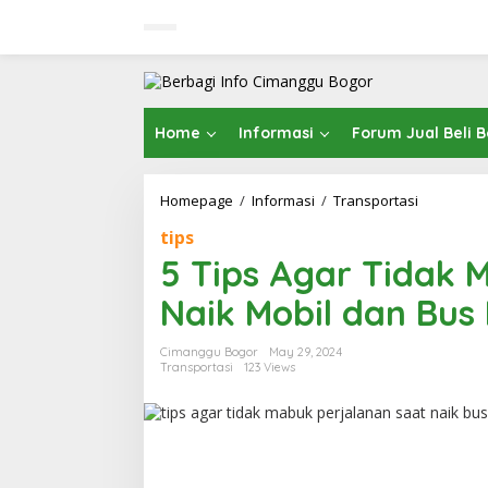
Skip
to
content
Home
Informasi
Forum Jual Beli 
5
Homepage
/
Informasi
/
Transportasi
Tips
tips
Agar
Tidak
5 Tips Agar Tidak 
Mabuk
Perjalana
Naik Mobil dan Bus
Saat
Naik
Cimanggu Bogor
May 29, 2024
Mobil
Transportasi
123 Views
dan
Bus
Ber
AC