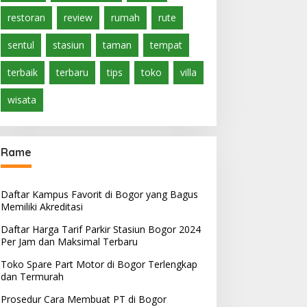
restoran
review
rumah
rute
sentul
stasiun
taman
tempat
terbaik
terbaru
tips
toko
villa
wisata
Rame
Daftar Kampus Favorit di Bogor yang Bagus
Memiliki Akreditasi
Daftar Harga Tarif Parkir Stasiun Bogor 2024
Per Jam dan Maksimal Terbaru
Toko Spare Part Motor di Bogor Terlengkap
dan Termurah
Prosedur Cara Membuat PT di Bogor