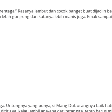
ntega.” Rasanya lembut dan cocok banget buat dijadiin berba
ya lebih gonjreng dan katanya lebih manis juga. Emak samp
ga. Untungnya yang punya, si Mang Dul, orangnya baik hati
tiru ya, kalau ambil apa-apa dari tetangga, tetap harus mi