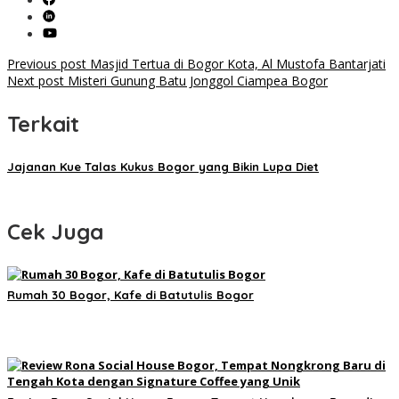
Post
Previous post
Masjid Tertua di Bogor Kota, Al Mustofa Bantarjati
Next post
Misteri Gunung Batu Jonggol Ciampea Bogor
navigation
Terkait
Jajanan Kue Talas Kukus Bogor yang Bikin Lupa Diet
Cek Juga
Rumah 30 Bogor, Kafe di Batutulis Bogor