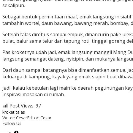
sekalipun.
Sebagai bentuk permintaan maaf, emak langsung inisiatif 
tambahin wortel, daun bawang, bawang merah, bombay, d
Setelah talas direbus sampai empuk, dihancurin pake uleka
bulat, balur sama telur dan tepung roti, tinggal goreng
Pas kroketnya udah jadi, emak langsung manggil Mang Dul.
langsung semangat dateng, nyicipin, dan mukanya langs
Dari daun sampai batangnya bisa dimanfaatkan semua. Jadi b
keluarga di kampung, kayak yang emak siapin buat dibaw
Jadi, kalau kebetulan lagi main ke daerah pegunungan kaya
inspirasi masakan di rumah.
Post Views:
97
kroket
talas
Writer: Cesar
Editor: Cesar
Follow Us