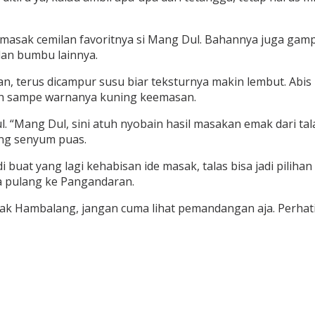
masak cemilan favoritnya si Mang Dul. Bahannya juga gampan
an bumbu lainnya.
n, terus dicampur susu biar teksturnya makin lembut. Abis 
 deh sampe warnanya kuning keemasan.
 “Mang Dul, sini atuh nyobain hasil masakan emak dari tala
ung senyum puas.
uat yang lagi kehabisan ide masak, talas bisa jadi pilihan 
a pulang ke Pangandaran.
k Hambalang, jangan cuma lihat pemandangan aja. Perhatiin j