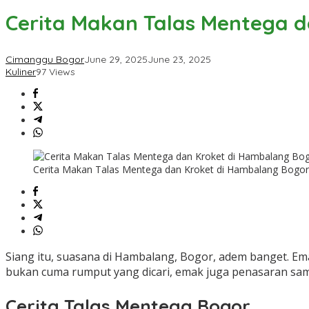
Mentega
Cerita Makan Talas Mentega 
dan
Kroket
di
Cimanggu Bogor
June 29, 2025
June 23, 2025
Hambalang
Kuliner
97 Views
Bogor
Cerita Makan Talas Mentega dan Kroket di Hambalang Bogor
Siang itu, suasana di Hambalang, Bogor, adem banget. Emak
bukan cuma rumput yang dicari, emak juga penasaran sama
Cerita Talas Mentega Bogor