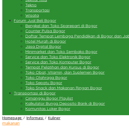
Tekno
Transportasi
Wisata
Forum Jual Beli Bogor
Bengkel dan Toko Sparepart di Bogor
Counter Pulsa Bogor
Daftar Tempat Lembaga Pendidikan di Bogor dan J
Hotel Murah di Bogor
Jasa Digital Bogor
Minimarket dan Toko Sembako Bogor
Service dan Toko Elektronik Bogor
Service dan Toko Komputer Bogor
Tempat Pelatihan dan Kursus di Bogor
Toko Obat, Vitamin, dan Suplemen Bogor
Toko Olahraga Bogor
Toko Sepatu Bogor
Toko Snack dan Makanan Ringan Bogor
Transportasi di Bogor
Cimanggu Bogor Playlist
Kalkulator Bunga Deposito Bank di Bogor
Komunitas Loker Bogor
Cerita
Homepage
/
Informasi
/
Kuliner
Makan
makanan
Talas