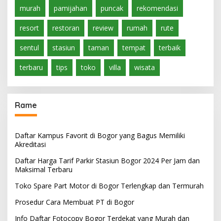
murah
pamijahan
puncak
rekomendasi
resort
restoran
review
rumah
rute
sentul
stasiun
taman
tempat
terbaik
terbaru
tips
toko
villa
wisata
Rame
Daftar Kampus Favorit di Bogor yang Bagus Memiliki
Akreditasi
Daftar Harga Tarif Parkir Stasiun Bogor 2024 Per Jam dan
Maksimal Terbaru
Toko Spare Part Motor di Bogor Terlengkap dan Termurah
Prosedur Cara Membuat PT di Bogor
Info Daftar Fotocopy Bogor Terdekat yang Murah dan