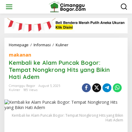
Skip
to
content
Kembali
Homepage
/
Informasi
/
Kuliner
ke
makanan
Alam
Puncak
Kembali ke Alam Puncak Bogor:
Bogor:
Tempat Nongkrong Hits yang Bikin
Tempat
Hati Adem
Nongkrong
Hits
Cimanggu Bogor
August 3, 2025
yang
Kuliner
185 Views
Bikin
Hati
Adem
Kembali ke Alam Puncak Bogor: Tempat Nongkrong Hits yang Bikin
Hati Adem