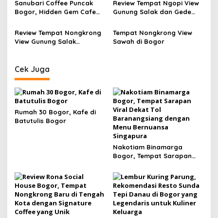
Sanubari Coffee Puncak
Review Tempat Ngopi View
yang Unik
dan Menu Kuliner Lengkap
Bogor, Hidden Gem Cafe
Gunung Salak dan Gede
Pinggir Sungai dengan
Pangrango, Qimatu Coffee
Glamping Murah Estetik
Puncak Bogor
Review Tempat Nongkrong
Tempat Nongkrong View
View Gunung Salak
Sawah di Bogor
Kopinako Kebonjati Bogor
Maret 2026
Cek Juga
Rumah 30 Bogor, Kafe di
Batutulis Bogor
Nakotiam Binamarga
Bogor, Tempat Sarapan
Viral Dekat Tol
Baranangsiang dengan
Menu Bernuansa Singapura