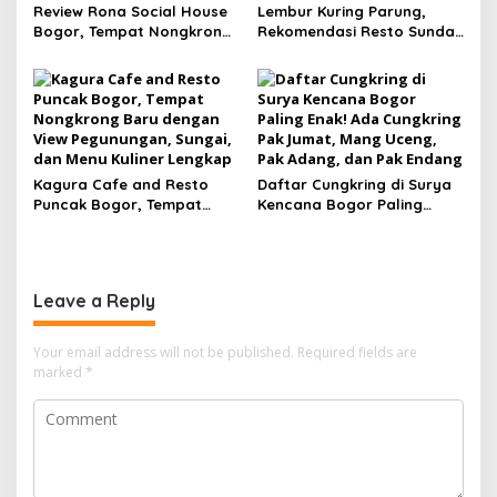
Review Rona Social House
Lembur Kuring Parung,
Bogor, Tempat Nongkrong
Rekomendasi Resto Sunda
Baru di Tengah Kota
Tepi Danau di Bogor yang
dengan Signature Coffee
Legendaris untuk Kuliner
yang Unik
Keluarga
Kagura Cafe and Resto
Daftar Cungkring di Surya
Puncak Bogor, Tempat
Kencana Bogor Paling
Nongkrong Baru dengan
Enak! Ada Cungkring Pak
View Pegunungan, Sungai,
Jumat, Mang Uceng, Pak
dan Menu Kuliner Lengkap
Adang, dan Pak Endang
Leave a Reply
Your email address will not be published.
Required fields are
marked
*