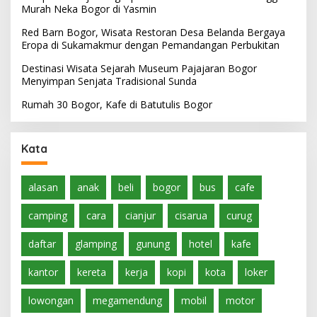
Murah Neka Bogor di Yasmin
Red Barn Bogor, Wisata Restoran Desa Belanda Bergaya
Eropa di Sukamakmur dengan Pemandangan Perbukitan
Destinasi Wisata Sejarah Museum Pajajaran Bogor
Menyimpan Senjata Tradisional Sunda
Rumah 30 Bogor, Kafe di Batutulis Bogor
Kata
alasan
anak
beli
bogor
bus
cafe
camping
cara
cianjur
cisarua
curug
daftar
glamping
gunung
hotel
kafe
kantor
kereta
kerja
kopi
kota
loker
lowongan
megamendung
mobil
motor