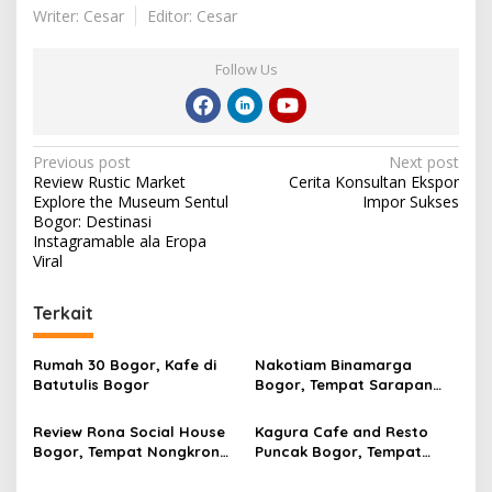
Writer: Cesar
Editor: Cesar
Follow Us
Post
Previous post
Next post
Review Rustic Market
Cerita Konsultan Ekspor
navigation
Explore the Museum Sentul
Impor Sukses
Bogor: Destinasi
Instagramable ala Eropa
Viral
Terkait
Rumah 30 Bogor, Kafe di
Nakotiam Binamarga
Batutulis Bogor
Bogor, Tempat Sarapan
Viral Dekat Tol
Baranangsiang dengan
Review Rona Social House
Kagura Cafe and Resto
Menu Bernuansa Singapura
Bogor, Tempat Nongkrong
Puncak Bogor, Tempat
Baru di Tengah Kota
Nongkrong Baru dengan
dengan Signature Coffee
View Pegunungan, Sungai,