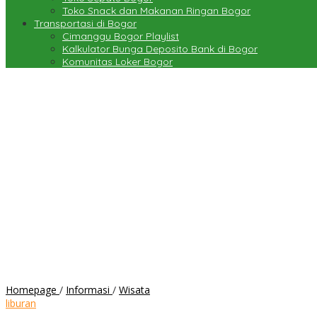
Toko Snack dan Makanan Ringan Bogor
Transportasi di Bogor
Cimanggu Bogor Playlist
Kalkulator Bunga Deposito Bank di Bogor
Komunitas Loker Bogor
Tempat
Homepage
/
Informasi
/
Wisata
Liburan
liburan
Offroad