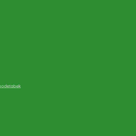
abodetabek