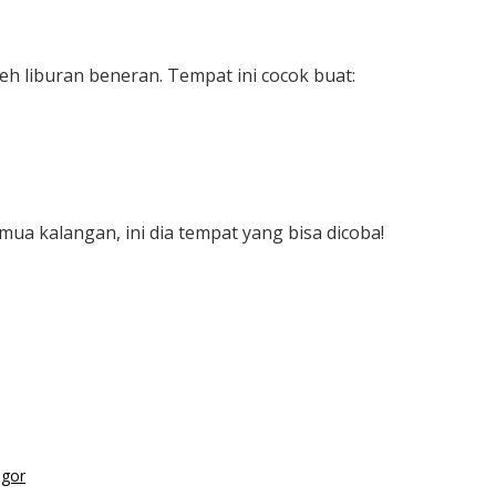
h liburan beneran. Tempat ini cocok buat:
mua kalangan, ini dia tempat yang bisa dicoba!
ogor