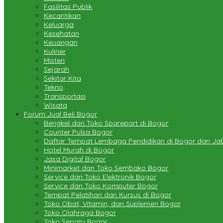
Fasilitas Publik
Kecantikan
Keluarga
Kesehatan
Keuangan
Kuliner
Misteri
Sejarah
Sekitar Kita
Tekno
Transportasi
Wisata
Forum Jual Beli Bogor
Bengkel dan Toko Sparepart di Bogor
Counter Pulsa Bogor
Daftar Tempat Lembaga Pendidikan di Bogor dan J
Hotel Murah di Bogor
Jasa Digital Bogor
Minimarket dan Toko Sembako Bogor
Service dan Toko Elektronik Bogor
Service dan Toko Komputer Bogor
Tempat Pelatihan dan Kursus di Bogor
Toko Obat, Vitamin, dan Suplemen Bogor
Toko Olahraga Bogor
Toko Sepatu Bogor