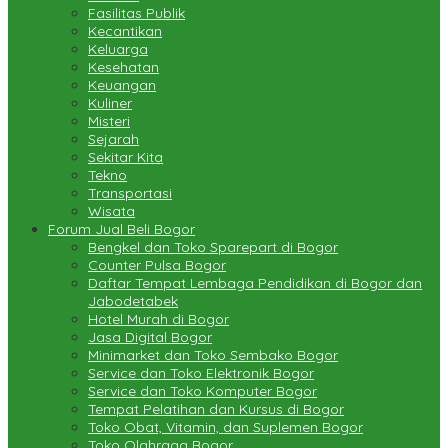
Fasilitas Publik
Kecantikan
Keluarga
Kesehatan
Keuangan
Kuliner
Misteri
Sejarah
Sekitar Kita
Tekno
Transportasi
Wisata
Forum Jual Beli Bogor
Bengkel dan Toko Sparepart di Bogor
Counter Pulsa Bogor
Daftar Tempat Lembaga Pendidikan di Bogor dan
Jabodetabek
Hotel Murah di Bogor
Jasa Digital Bogor
Minimarket dan Toko Sembako Bogor
Service dan Toko Elektronik Bogor
Service dan Toko Komputer Bogor
Tempat Pelatihan dan Kursus di Bogor
Toko Obat, Vitamin, dan Suplemen Bogor
Toko Olahraga Bogor