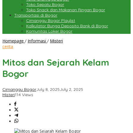
Toko Sepatu Bogor
Toko Snack dan Makanan Ringan Bogor
Transportasi di Bogor
Cimanggu Bogor Playlist
Kalkulator Bunga Deposito Bank di Bogor
Komunitas Loker Bogor
Mitos
Homepage
/
Informasi
/
Misteri
dan
cerita
Sejarah
Kelam
Mitos dan Sejarah Kelam
Bogor
Bogor
Cimanggu Bogor
July 8, 2025
July 2, 2025
Misteri
114 Views