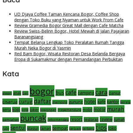
UD Djaya Coffee Taman Kencana Bogor, Coffee Shop
dengan Toko Buku yang Nyaman untuk Work From Cafe
Review Gramedia Bogor Great Mall dengan Cafe Matcha
Review Swiss-Belinn Bogor, Hotel Mewah di Jalan Pajajaran
Baranangsiang
Tempat Belanja Lengkap Toko Peralatan Rumah Tangga
Murah Neka Bogor di Yasmin
Red Barn Bogor, Wisata Restoran Desa Belanda Bergaya
Eropa di Sukamakmur dengan Pemandangan Perbukitan
Kata
bogor
cara
cafe
bus
camping
cianjur
anak
beli
alasan
daftar
curug
hotel
cisarua
kafe
gunung
kantor
glamping
kereta
murah
motor
kopi
loker
mobil
kerja
kota
lowongan
megamendung
puncak
resort
review
restoran
rumah
pamijahan
rekomendasi
tips
sentul
tempat
taman
toko
rute
stasiun
terbaik
terbaru