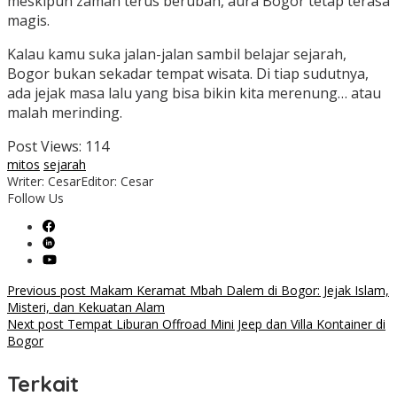
meskipun zaman terus berubah, aura Bogor tetap terasa
magis.
Kalau kamu suka jalan-jalan sambil belajar sejarah,
Bogor bukan sekadar tempat wisata. Di tiap sudutnya,
ada jejak masa lalu yang bisa bikin kita merenung… atau
malah merinding.
Post Views:
114
mitos
sejarah
Writer: Cesar
Editor: Cesar
Follow Us
Post
Previous post
Makam Keramat Mbah Dalem di Bogor: Jejak Islam,
Misteri, dan Kekuatan Alam
navigation
Next post
Tempat Liburan Offroad Mini Jeep dan Villa Kontainer di
Bogor
Terkait