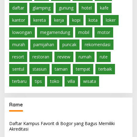
daftar
glamping
gunung
hotel
kafe
kantor
kereta
kerja
kopi
kota
loker
lowongan
megamendung
mobil
motor
murah
pamijahan
puncak
rekomendasi
resort
restoran
review
rumah
rute
sentul
stasiun
taman
tempat
terbaik
terbaru
tips
toko
villa
wisata
Rame
Daftar Kampus Favorit di Bogor yang Bagus Memiliki
Akreditasi