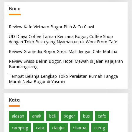
Baca
Review Kafe Vietnam Bogor Phin & Co Ciawi
UD Djaya Coffee Taman Kencana Bogor, Coffee Shop
dengan Toko Buku yang Nyaman untuk Work From Cafe
Review Gramedia Bogor Great Mall dengan Cafe Matcha
Review Swiss-Belinn Bogor, Hotel Mewah di Jalan Pajajaran
Baranangsiang
Tempat Belanja Lengkap Toko Peralatan Rumah Tangga
Murah Neka Bogor di Yasmin
Kata
alasan
anak
beli
bogor
bus
cafe
camping
cara
cianjur
cisarua
curug