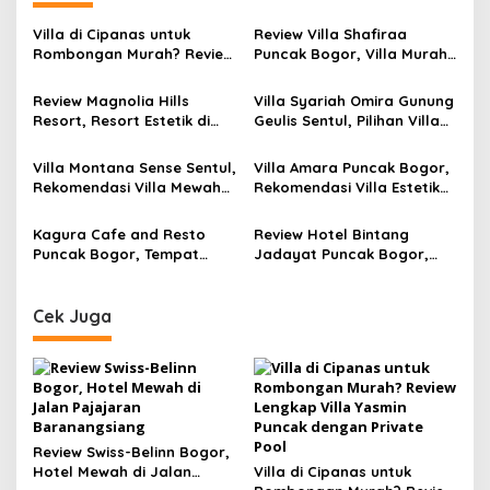
Villa di Cipanas untuk
Review Villa Shafiraa
Rombongan Murah? Review
Puncak Bogor, Villa Murah
Lengkap Villa Yasmin
Kapasitas 20–25 Orang
Puncak dengan Private
dengan Kolam Renang
Review Magnolia Hills
Villa Syariah Omira Gunung
Pool
Private Dekat Kebun Teh
Resort, Resort Estetik di
Geulis Sentul, Pilihan Villa
Puncak Bogor dengan
Private di Bogor dengan
Infinity Pool View Gunung
View Perbukitan dan
Villa Montana Sense Sentul,
Villa Amara Puncak Bogor,
Salak dan Pangrango
Fasilitas Lengkap
Rekomendasi Villa Mewah
Rekomendasi Villa Estetik
di Sentul Bogor dengan
Kapasitas 30 Orang
View Pegunungan dan
dengan View Pegunungan
Kagura Cafe and Resto
Review Hotel Bintang
Fasilitas Premium
Puncak Bogor, Tempat
Jadayat Puncak Bogor,
Nongkrong Baru dengan
Hotel Murah dengan Kolam
View Pegunungan, Sungai,
Renang Besar Mulai Rp200
dan Menu Kuliner Lengkap
Ribuan
Cek Juga
Review Swiss-Belinn Bogor,
Hotel Mewah di Jalan
Villa di Cipanas untuk