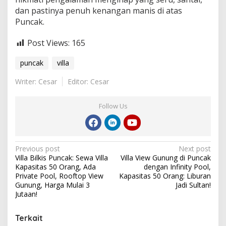
dan pastinya penuh kenangan manis di atas
Puncak.
Post Views:
165
puncak
villa
Writer: Cesar
Editor: Cesar
Follow Us
Post
Previous post
Next post
Villa Bilkis Puncak: Sewa Villa
Villa View Gunung di Puncak
navigation
Kapasitas 50 Orang, Ada
dengan Infinity Pool,
Private Pool, Rooftop View
Kapasitas 50 Orang: Liburan
Gunung, Harga Mulai 3
Jadi Sultan!
Jutaan!
Terkait