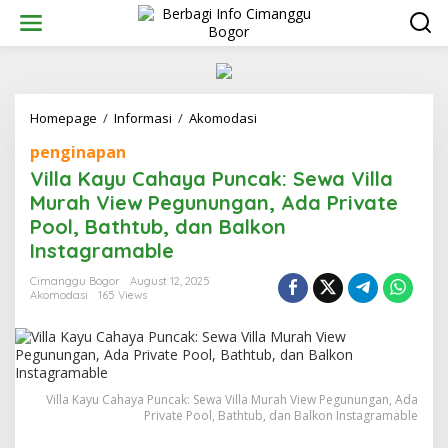
Skip
to
content
Villa
Homepage
/
Informasi
/
Akomodasi
Kayu
penginapan
Cahaya
Puncak:
Villa Kayu Cahaya Puncak: Sewa Villa
Sewa
Murah View Pegunungan, Ada Private
Villa
Pool, Bathtub, dan Balkon
Murah
View
Instagramable
Pegunungan,
Ada
Cimanggu Bogor
August 12, 2025
Akomodasi
165 Views
Private
Pool,
Bathtub,
dan
Balkon
Instagramable
Villa Kayu Cahaya Puncak: Sewa Villa Murah View Pegunungan, Ada
Private Pool, Bathtub, dan Balkon Instagramable