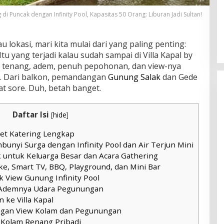
 di Puncak dengan Infinity Pool, Kapasitas 50 Orang: Liburan Jadi Sultan!
u lokasi, mari kita mulai dari yang paling penting:
tu yang terjadi kalau sudah sampai di Villa Kapal by
a tenang, adem, penuh pepohonan, dan view-nya
. Dari balkon, pemandangan
Gunung Salak
dan Gede
t sore. Duh, betah banget.
Daftar Isi
[
hide
]
ket Katering Lengkap
bunyi Surga dengan Infinity Pool dan Air Terjun Mini
ok untuk Keluarga Besar dan Acara Gathering
ke, Smart TV, BBQ, Playground, dan Mini Bar
k View Gunung Infinity Pool
 Ademnya Udara Pegunungan
 ke Villa Kapal
dengan View Kolam dan Pegunungan
 Kolam Renang Pribadi