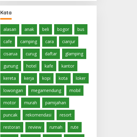
Kata
alasan
anak
beli
bogor
bus
cafe
camping
cara
cianjur
cisarua
curug
daftar
glamping
gunung
hotel
kafe
kantor
kereta
kerja
kopi
kota
loker
lowongan
megamendung
mobil
motor
murah
pamijahan
puncak
rekomendasi
resort
restoran
review
rumah
rute