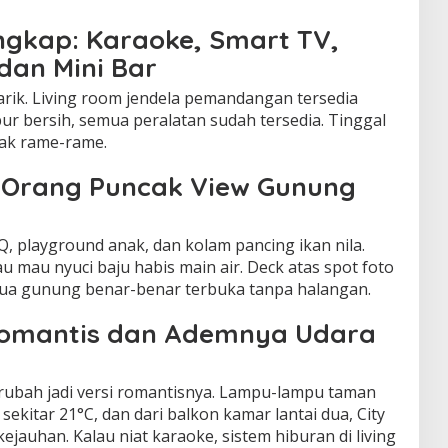
engkap: Karaoke, Smart TV,
dan Mini Bar
rik. Living room jendela pemandangan tersedia
pur bersih, semua peralatan sudah tersedia. Tinggal
ak rame-rame.
0 Orang Puncak View Gunung
BQ, playground anak, dan kolam pancing ikan nila.
u mau nyuci baju habis main air. Deck atas spot foto
w dua gunung benar-benar terbuka tanpa halangan.
omantis dan Ademnya Udara
berubah jadi versi romantisnya. Lampu-lampu taman
ekitar 21°C, dan dari balkon kamar lantai dua, City
 kejauhan. Kalau niat karaoke, sistem hiburan di living