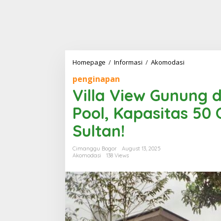
Villa
Homepage
/
Informasi
/
Akomodasi
View
penginapan
Gunung
di
Villa View Gunung d
Puncak
dengan
Pool, Kapasitas 50 
Infinity
Pool,
Sultan!
Kapasitas
50
Cimanggu Bogor
August 13, 2025
Orang:
Akomodasi
138 Views
Liburan
Jadi
Sultan!