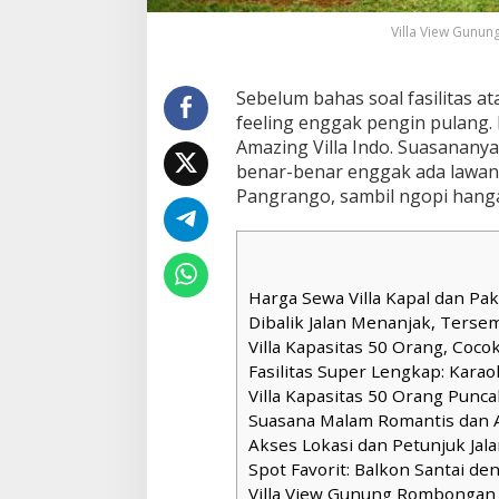
Villa View Gunung
Sebelum bahas soal fasilitas ata
feeling enggak pengin pulang. I
Amazing Villa Indo. Suasanany
benar-benar enggak ada lawan
Pangrango, sambil ngopi hanga
Harga Sewa Villa Kapal dan Pa
Dibalik Jalan Menanjak, Tersem
Villa Kapasitas 50 Orang, Coc
Fasilitas Super Lengkap: Karao
Villa Kapasitas 50 Orang Punca
Suasana Malam Romantis dan
Akses Lokasi dan Petunjuk Jalan
Spot Favorit: Balkon Santai 
Villa View Gunung Rombongan