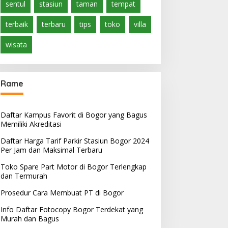
sentul
stasiun
taman
tempat
terbaik
terbaru
tips
toko
villa
wisata
Rame
Daftar Kampus Favorit di Bogor yang Bagus
Memiliki Akreditasi
Daftar Harga Tarif Parkir Stasiun Bogor 2024
Per Jam dan Maksimal Terbaru
Toko Spare Part Motor di Bogor Terlengkap
dan Termurah
Prosedur Cara Membuat PT di Bogor
Info Daftar Fotocopy Bogor Terdekat yang
Murah dan Bagus