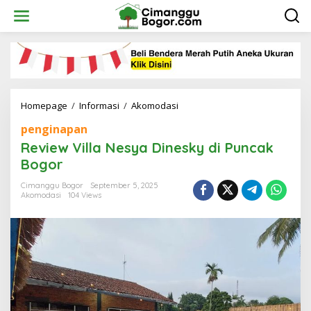
Skip
to
content
Review
Homepage
/
Informasi
/
Akomodasi
Villa
penginapan
Nesya
Dinesky
Review Villa Nesya Dinesky di Puncak
di
Bogor
Puncak
Bogor
Cimanggu Bogor
September 5, 2025
Akomodasi
104 Views