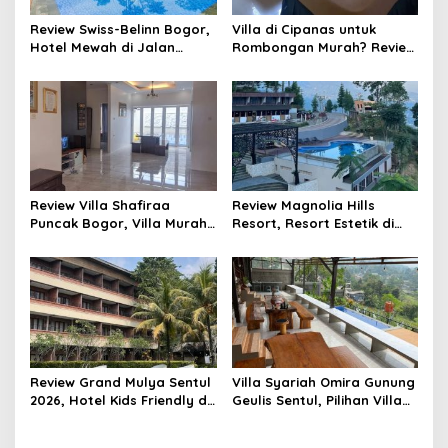
Review Swiss-Belinn Bogor,
Villa di Cipanas untuk
Hotel Mewah di Jalan
Rombongan Murah? Review
Pajajaran Baranangsiang
Lengkap Villa Yasmin
Puncak dengan Private
Pool
Review Villa Shafiraa
Review Magnolia Hills
Puncak Bogor, Villa Murah
Resort, Resort Estetik di
Kapasitas 20–25 Orang
Puncak Bogor dengan
dengan Kolam Renang
Infinity Pool View Gunung
Private Dekat Kebun Teh
Salak dan Pangrango
Review Grand Mulya Sentul
Villa Syariah Omira Gunung
2026, Hotel Kids Friendly di
Geulis Sentul, Pilihan Villa
Sentul dengan Kolam
Private di Bogor dengan
Renang Luas dan Fasilitas
View Perbukitan dan