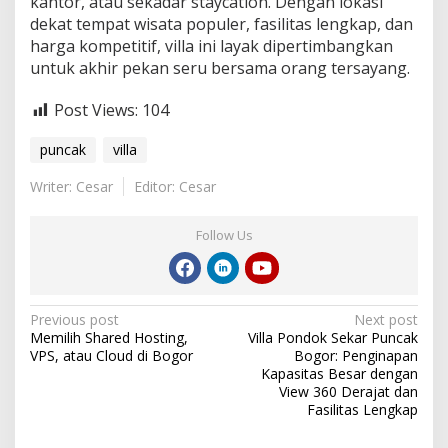
kantor, atau sekadar staycation. Dengan lokasi
dekat tempat wisata populer, fasilitas lengkap, dan
harga kompetitif, villa ini layak dipertimbangkan
untuk akhir pekan seru bersama orang tersayang.
Post Views:
104
puncak
villa
Writer: Cesar
Editor: Cesar
Follow Us
Post
Previous post
Next post
Memilih Shared Hosting,
Villa Pondok Sekar Puncak
navigation
VPS, atau Cloud di Bogor
Bogor: Penginapan
Kapasitas Besar dengan
View 360 Derajat dan
Fasilitas Lengkap