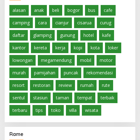
alasan
anak
beli
bogor
bus
cafe
camping
cara
cianjur
cisarua
curug
daftar
glamping
gunung
hotel
kafe
kantor
kereta
kerja
kopi
kota
loker
lowongan
megamendung
mobil
motor
murah
pamijahan
puncak
rekomendasi
resort
restoran
review
rumah
rute
sentul
stasiun
taman
tempat
terbaik
terbaru
tips
toko
villa
wisata
Rame