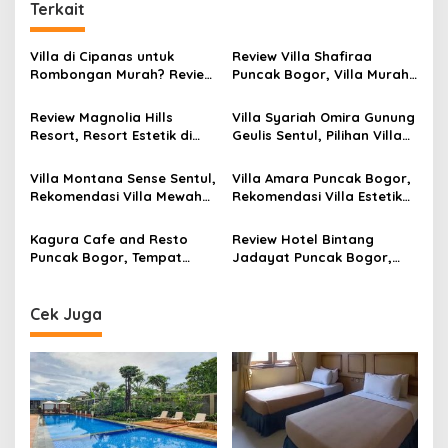
Terkait
Villa di Cipanas untuk
Review Villa Shafiraa
Rombongan Murah? Review
Puncak Bogor, Villa Murah
Lengkap Villa Yasmin
Kapasitas 20–25 Orang
Puncak dengan Private
dengan Kolam Renang
Review Magnolia Hills
Villa Syariah Omira Gunung
Pool
Private Dekat Kebun Teh
Resort, Resort Estetik di
Geulis Sentul, Pilihan Villa
Puncak Bogor dengan
Private di Bogor dengan
Infinity Pool View Gunung
View Perbukitan dan
Villa Montana Sense Sentul,
Villa Amara Puncak Bogor,
Salak dan Pangrango
Fasilitas Lengkap
Rekomendasi Villa Mewah
Rekomendasi Villa Estetik
di Sentul Bogor dengan
Kapasitas 30 Orang
View Pegunungan dan
dengan View Pegunungan
Kagura Cafe and Resto
Review Hotel Bintang
Fasilitas Premium
Puncak Bogor, Tempat
Jadayat Puncak Bogor,
Nongkrong Baru dengan
Hotel Murah dengan Kolam
View Pegunungan, Sungai,
Renang Besar Mulai Rp200
dan Menu Kuliner Lengkap
Ribuan
Cek Juga