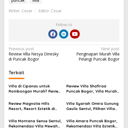
puncak
villa
Writer: Cesar
Editor: Cesar
Follow Us
Post
Previous post
Next post
Review Villa Nesya Dinesky
Penginapan Murah Villa
navigation
di Puncak Bogor
Pelangi Puncak Bogor
Terkait
Villa di Cipanas untuk
Review Villa Shafiraa
Rombongan Murah? Review
Puncak Bogor, Villa Murah
Lengkap Villa Yasmin
Kapasitas 20–25 Orang
Puncak dengan Private
dengan Kolam Renang
Review Magnolia Hills
Villa Syariah Omira Gunung
Pool
Private Dekat Kebun Teh
Resort, Resort Estetik di
Geulis Sentul, Pilihan Villa
Puncak Bogor dengan
Private di Bogor dengan
Infinity Pool View Gunung
View Perbukitan dan
Villa Montana Sense Sentul,
Villa Amara Puncak Bogor,
Salak dan Pangrango
Fasilitas Lengkap
Rekomendasi Villa Mewah
Rekomendasi Villa Estetik