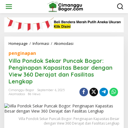
Skip
to
content
Villa
Homepage
/
Informasi
/
Akomodasi
Pondok
penginapan
Sekar
Puncak
Villa Pondok Sekar Puncak Bogor:
Bogor:
Penginapan Kapasitas Besar dengan
Penginapan
View 360 Derajat dan Fasilitas
Kapasitas
Besar
Lengkap
dengan
View
Cimanggu Bogor
September 6, 2025
Akomodasi
86 Views
360
Derajat
dan
Fasilitas
Lengkap
Villa Pondok Sekar Puncak Bogor: Penginapan Kapasitas Besar
dengan View 360 Derajat dan Fasilitas Lengkap