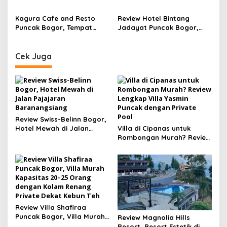
di Sentul Bogor dengan
Kapasitas 30 Orang
View Pegunungan dan
dengan View Pegunungan
Kagura Cafe and Resto
Review Hotel Bintang
Fasilitas Premium
Puncak Bogor, Tempat
Jadayat Puncak Bogor,
Nongkrong Baru dengan
Hotel Murah dengan Kolam
View Pegunungan, Sungai,
Renang Besar Mulai Rp200
dan Menu Kuliner Lengkap
Ribuan
Cek Juga
Review Swiss-Belinn Bogor,
Hotel Mewah di Jalan
Villa di Cipanas untuk
Pajajaran Baranangsiang
Rombongan Murah? Review
Lengkap Villa Yasmin
Puncak dengan Private
Pool
Review Villa Shafiraa
Puncak Bogor, Villa Murah
Review Magnolia Hills
Kapasitas 20–25 Orang
Resort, Resort Estetik di