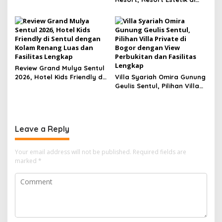
dengan Kolam Renang
Puncak Bogor dengan
Private Dekat Kebun Teh
Infinity Pool View Gunung
Salak dan Pangrango
Review Grand Mulya Sentul
2026, Hotel Kids Friendly di
Villa Syariah Omira Gunung
Sentul dengan Kolam
Geulis Sentul, Pilihan Villa
Renang Luas dan Fasilitas
Private di Bogor dengan
Lengkap
View Perbukitan dan
Fasilitas Lengkap
Leave a Reply
Your email address will not be published.
Required fields are
marked
*