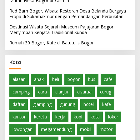
Murah Neka Bogor di Yasmin
Red Barn Bogor, Wisata Restoran Desa Belanda Bergaya
Eropa di Sukamakmur dengan Pemandangan Perbukitan
Destinasi Wisata Sejarah Museum Pajajaran Bogor
Menyimpan Senjata Tradisional Sunda
Rumah 30 Bogor, Kafe di Batutulis Bogor
Kata
alasan
anak
beli
bogor
bus
cafe
camping
cara
cianjur
cisarua
curug
daftar
glamping
gunung
hotel
kafe
kantor
kereta
kerja
kopi
kota
loker
lowongan
megamendung
mobil
motor