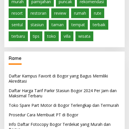
murah
pamijahan
puncak
rekomendasi
resort
restoran
review
rumah
rute
sentul
stasiun
taman
tempat
terbaik
terbaru
tips
toko
villa
wisata
Rame
Daftar Kampus Favorit di Bogor yang Bagus Memiliki
Akreditasi
Daftar Harga Tarif Parkir Stasiun Bogor 2024 Per Jam dan
Maksimal Terbaru
Toko Spare Part Motor di Bogor Terlengkap dan Termurah
Prosedur Cara Membuat PT di Bogor
Info Daftar Fotocopy Bogor Terdekat yang Murah dan