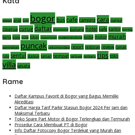
Kata
bogor
cara
cafe
bus
camping
cianjur
anak
beli
alasan
daftar
curug
hotel
cisarua
kafe
gunung
kantor
glamping
kereta
murah
motor
kopi
loker
mobil
kerja
kota
lowongan
megamendung
puncak
resort
review
restoran
rumah
pamijahan
rekomendasi
tips
sentul
tempat
taman
toko
rute
stasiun
terbaik
terbaru
villa
wisata
Rame
Daftar Kampus Favorit di Bogor yang Bagus Memiliki
Akreditasi
Daftar Harga Tarif Parkir Stasiun Bogor 2024 Per Jam dan
Maksimal Terbaru
Toko Spare Part Motor di Bogor Terlengkap dan Termurah
Prosedur Cara Membuat PT di Bogor
Info Daftar Fotocopy Bogor Terdekat yang Murah dan