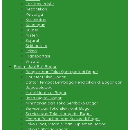
Fasilitas Publik
Kecantikan
Keluarga
Kesehatan
Keuangan
Kuliner
Misteri
Sejarah
Sekitar Kita
Tekno
Transportasi
Wisata
Forum Jual Beli Bogor
Bengkel dan Toko Sparepart di Bogor
Counter Pulsa Bogor
Daftar Tempat Lembaga Pendidikan di Bogor dan
Jabodetabek
Hotel Murah di Bogor
Jasa Digital Bogor
Minimarket dan Toko Sembako Bogor
Service dan Toko Elektronik Bogor
Service dan Toko Komputer Bogor
Tempat Pelatihan dan Kursus di Bogor
Toko Obat, Vitamin, dan Suplemen Bogor
Toko Olahraga Bogor