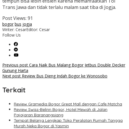
tempuh bisa lebih efisien karena memanfaatkan Tol
Trans Jawa dan tidak terlalu malam saat tiba di Jogja.
Post Views:
91
bogor
bus
jogja
Writer: Cesar
Editor: Cesar
Follow Us
Post
Previous post
Cara Naik Bus Malang Bogor Jetbus Double Decker
Gunung Harta
navigation
Next post
Review Bus Dieng Indah Bogor ke Wonosobo
Terkait
Review Gramedia Bogor Great Mall dengan Cafe Matcha
Review Swiss-Belinn Bogor, Hotel Mewah di Jalan
Pajajaran Baranangsiang
Tempat Belanja Lengkap Toko Peralatan Rumah Tangga
Murah Neka Bogor di Yasmin