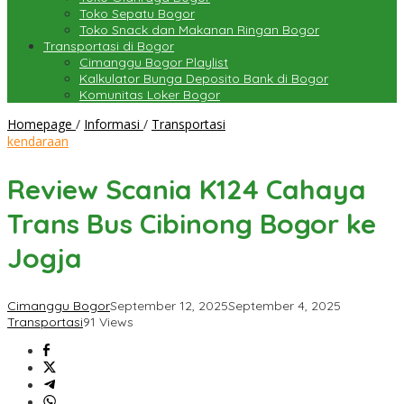
Toko Sepatu Bogor
Toko Snack dan Makanan Ringan Bogor
Transportasi di Bogor
Cimanggu Bogor Playlist
Kalkulator Bunga Deposito Bank di Bogor
Komunitas Loker Bogor
Review
Homepage
/
Informasi
/
Transportasi
Scania
kendaraan
K124
Cahaya
Review Scania K124 Cahaya
Trans
Bus
Trans Bus Cibinong Bogor ke
Cibinong
Bogor
Jogja
ke
Jogja
Cimanggu Bogor
September 12, 2025
September 4, 2025
Transportasi
91 Views