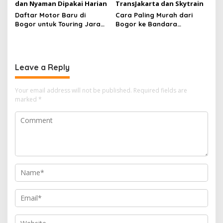
Daftar Motor Baru di
Cara Paling Murah dari
Bogor untuk Touring Jarak
Bogor ke Bandara
Jauh 2026, Irit, Tangguh,
Soekarno Hatta Naik
dan Nyaman Dipakai
TransJakarta dan Skytrain
Harian
Leave a Reply
Your email address will not be published.
Required fields are
marked
*