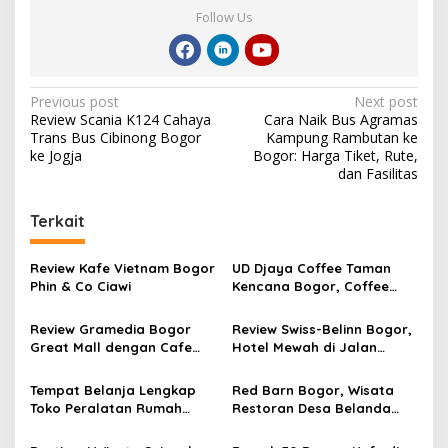
Follow Us
Post
Previous post
Next post
Review Scania K124 Cahaya
Cara Naik Bus Agramas
navigation
Trans Bus Cibinong Bogor
Kampung Rambutan ke
ke Jogja
Bogor: Harga Tiket, Rute,
dan Fasilitas
Terkait
Review Kafe Vietnam Bogor
UD Djaya Coffee Taman
Phin & Co Ciawi
Kencana Bogor, Coffee
Shop dengan Toko Buku
yang Nyaman untuk Work
Review Gramedia Bogor
Review Swiss-Belinn Bogor,
From Cafe
Great Mall dengan Cafe
Hotel Mewah di Jalan
Matcha
Pajajaran Baranangsiang
Tempat Belanja Lengkap
Red Barn Bogor, Wisata
Toko Peralatan Rumah
Restoran Desa Belanda
Tangga Murah Neka Bogor
Bergaya Eropa di
di Yasmin
Sukamakmur dengan