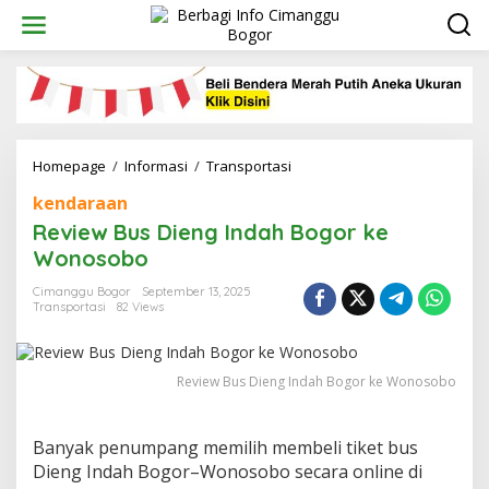
Skip
to
content
Review
Homepage
/
Informasi
/
Transportasi
Bus
kendaraan
Dieng
Indah
Review Bus Dieng Indah Bogor ke
Bogor
Wonosobo
ke
Wonosobo
Cimanggu Bogor
September 13, 2025
Transportasi
82 Views
Review Bus Dieng Indah Bogor ke Wonosobo
Banyak penumpang memilih membeli tiket bus
Dieng Indah Bogor–Wonosobo secara online di