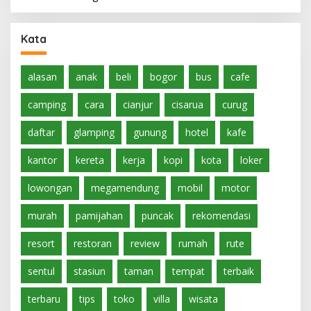
Kata
alasan
anak
beli
bogor
bus
cafe
camping
cara
cianjur
cisarua
curug
daftar
glamping
gunung
hotel
kafe
kantor
kereta
kerja
kopi
kota
loker
lowongan
megamendung
mobil
motor
murah
pamijahan
puncak
rekomendasi
resort
restoran
review
rumah
rute
sentul
stasiun
taman
tempat
terbaik
terbaru
tips
toko
villa
wisata