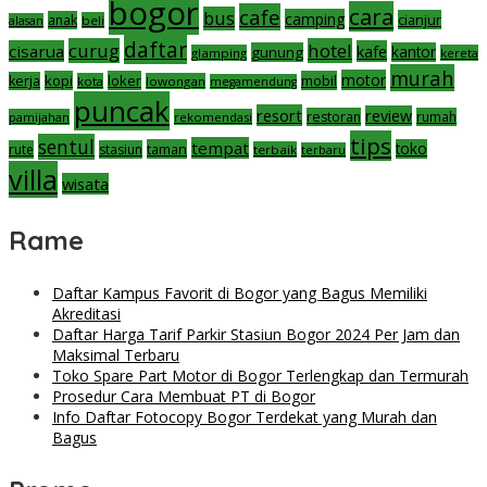
bogor
cara
cafe
bus
camping
cianjur
anak
beli
alasan
daftar
curug
hotel
cisarua
kafe
gunung
kantor
glamping
kereta
murah
motor
kopi
loker
mobil
kerja
kota
lowongan
megamendung
puncak
resort
review
restoran
rumah
pamijahan
rekomendasi
tips
sentul
tempat
taman
toko
rute
stasiun
terbaik
terbaru
villa
wisata
Rame
Daftar Kampus Favorit di Bogor yang Bagus Memiliki
Akreditasi
Daftar Harga Tarif Parkir Stasiun Bogor 2024 Per Jam dan
Maksimal Terbaru
Toko Spare Part Motor di Bogor Terlengkap dan Termurah
Prosedur Cara Membuat PT di Bogor
Info Daftar Fotocopy Bogor Terdekat yang Murah dan
Bagus