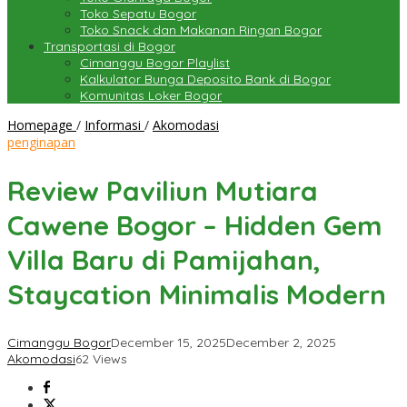
Toko Sepatu Bogor
Toko Snack dan Makanan Ringan Bogor
Transportasi di Bogor
Cimanggu Bogor Playlist
Kalkulator Bunga Deposito Bank di Bogor
Komunitas Loker Bogor
Review
Homepage
/
Informasi
/
Akomodasi
Paviliun
penginapan
Mutiara
Cawene
Review Paviliun Mutiara
Bogor
–
Cawene Bogor – Hidden Gem
Hidden
Gem
Villa Baru di Pamijahan,
Villa
Baru
Staycation Minimalis Modern
di
Pamijahan,
Staycation
Cimanggu Bogor
December 15, 2025
December 2, 2025
Minimalis
Akomodasi
62 Views
Modern