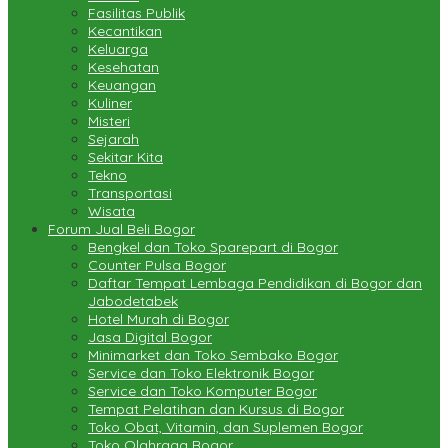
Fasilitas Publik
Kecantikan
Keluarga
Kesehatan
Keuangan
Kuliner
Misteri
Sejarah
Sekitar Kita
Tekno
Transportasi
Wisata
Forum Jual Beli Bogor
Bengkel dan Toko Sparepart di Bogor
Counter Pulsa Bogor
Daftar Tempat Lembaga Pendidikan di Bogor dan
Jabodetabek
Hotel Murah di Bogor
Jasa Digital Bogor
Minimarket dan Toko Sembako Bogor
Service dan Toko Elektronik Bogor
Service dan Toko Komputer Bogor
Tempat Pelatihan dan Kursus di Bogor
Toko Obat, Vitamin, dan Suplemen Bogor
Toko Olahraga Bogor