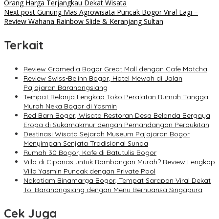
Orang Harga Terjangkau Dekat Wisata
navigation
Next post
Gunung Mas Agrowisata Puncak Bogor Viral Lagi –
Review Wahana Rainbow Slide & Keranjang Sultan
Terkait
Review Gramedia Bogor Great Mall dengan Cafe Matcha
Review Swiss-Belinn Bogor, Hotel Mewah di Jalan
Pajajaran Baranangsiang
Tempat Belanja Lengkap Toko Peralatan Rumah Tangga
Murah Neka Bogor di Yasmin
Red Barn Bogor, Wisata Restoran Desa Belanda Bergaya
Eropa di Sukamakmur dengan Pemandangan Perbukitan
Destinasi Wisata Sejarah Museum Pajajaran Bogor
Menyimpan Senjata Tradisional Sunda
Rumah 30 Bogor, Kafe di Batutulis Bogor
Villa di Cipanas untuk Rombongan Murah? Review Lengkap
Villa Yasmin Puncak dengan Private Pool
Nakotiam Binamarga Bogor, Tempat Sarapan Viral Dekat
Tol Baranangsiang dengan Menu Bernuansa Singapura
Cek Juga