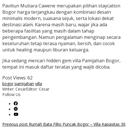
Paviliun Mutiara Cawene merupakan pilihan staycation
Bogor harga terjangkau dengan kombinasi desain
minimalis modern, suasana sejuk, serta lokasi dekat
destinasi alam. Karena masih baru, wajar jika ada
beberapa fasilitas yang masih dalam tahap
pengembangan. Namun pengalaman menginap secara
keseluruhan tetap terasa nyaman, bersih, dan cocok
untuk healing maupun liburan keluarga.
Jika sedang mencari hidden gem villa Pamijahan Bogor,
tempat ini masuk daftar teratas yang wajib dicoba.
Post Views:
62
bogor
pamijahan
villa
Writer: Cesar
Editor: Cesar
Follow Us
Post
Previous post
Rumah Bata Fillio Puncak Bogor – Villa Kapasitas 30