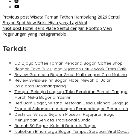
Post
Previous post
Wisata Taman Fathan Hambalang 2026 Sentul
Bogor: Spot View Bukit Hijau yang Lagi Viral
navigation
Next post
Hotel Bell’s Place Sentul dengan Rooftop View
Pegunungan yang Instagramable
Terkait
UD Djaya Coffee Taman Kencana Bogor, Coffee Shop
dengan Toko Buku yang Nyaman untuk Work From Cafe
Review Gramedia Bogor Great Mall dengan Cafe Matcha
Review Swiss-Belinn Bogor, Hotel Mewah di Jalan
Pajajaran Baranangsiang
Tempat Belanja Lengkap Toko Peralatan Rumah Tangga
Murah Neka Bogor di Yasmin
Red Barn Bogor, Wisata Restoran Desa Belanda Bergaya
Eropa di Sukamakmur dengan Pemandangan Perbukitan
Destinasi Wisata Sejarah Museum Pajajaran Bogor
Menyimpan Senjata Tradisional Sunda
Rumah 30 Bogor, Kafe di Batutulis Bogor
Nakotiam Binamarga Bogor, Tempat Sarapan Viral Dekat