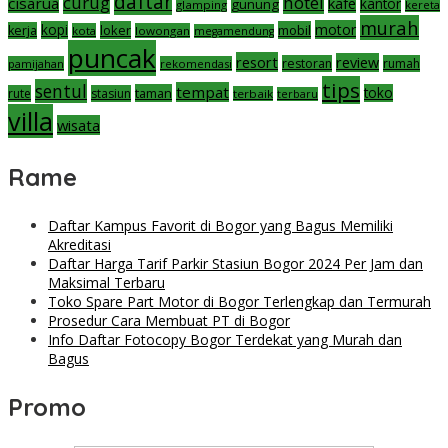
daftar
curug
hotel
cisarua
kafe
gunung
kantor
glamping
kereta
murah
motor
kopi
loker
mobil
kerja
kota
lowongan
megamendung
puncak
resort
review
restoran
rumah
pamijahan
rekomendasi
tips
sentul
tempat
taman
toko
rute
stasiun
terbaik
terbaru
villa
wisata
Rame
Daftar Kampus Favorit di Bogor yang Bagus Memiliki
Akreditasi
Daftar Harga Tarif Parkir Stasiun Bogor 2024 Per Jam dan
Maksimal Terbaru
Toko Spare Part Motor di Bogor Terlengkap dan Termurah
Prosedur Cara Membuat PT di Bogor
Info Daftar Fotocopy Bogor Terdekat yang Murah dan
Bagus
Promo