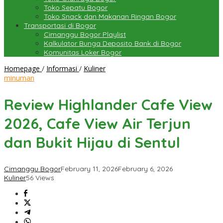
Toko Sepatu Bogor
Toko Snack dan Makanan Ringan Bogor
Transportasi di Bogor
Cimanggu Bogor Playlist
Kalkulator Bunga Deposito Bank di Bogor
Komunitas Loker Bogor
Review
Homepage
/
Informasi
/
Kuliner
Highlander
minuman
Cafe
View
Review Highlander Cafe View
2026,
Cafe
2026, Cafe View Air Terjun
View
Air
dan Bukit Hijau di Sentul
Terjun
dan
Bukit
Cimanggu Bogor
February 11, 2026
February 6, 2026
Hijau
Kuliner
56 Views
di
Sentul