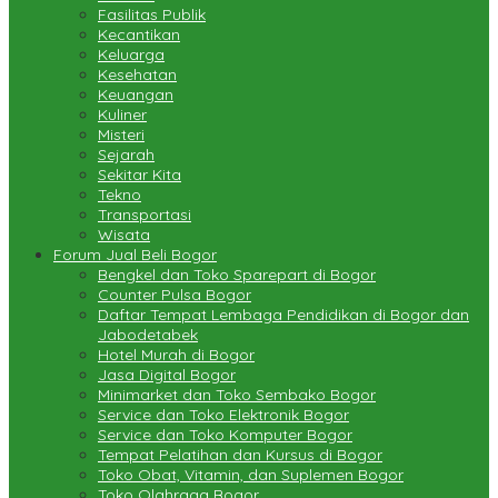
Fasilitas Publik
Kecantikan
Keluarga
Kesehatan
Keuangan
Kuliner
Misteri
Sejarah
Sekitar Kita
Tekno
Transportasi
Wisata
Forum Jual Beli Bogor
Bengkel dan Toko Sparepart di Bogor
Counter Pulsa Bogor
Daftar Tempat Lembaga Pendidikan di Bogor dan
Jabodetabek
Hotel Murah di Bogor
Jasa Digital Bogor
Minimarket dan Toko Sembako Bogor
Service dan Toko Elektronik Bogor
Service dan Toko Komputer Bogor
Tempat Pelatihan dan Kursus di Bogor
Toko Obat, Vitamin, dan Suplemen Bogor
Toko Olahraga Bogor