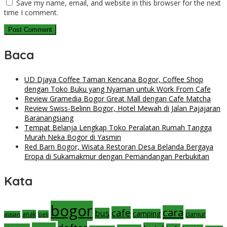
Save my name, email, and website in this browser for the next
time I comment.
Baca
UD Djaya Coffee Taman Kencana Bogor, Coffee Shop
dengan Toko Buku yang Nyaman untuk Work From Cafe
Review Gramedia Bogor Great Mall dengan Cafe Matcha
Review Swiss-Belinn Bogor, Hotel Mewah di Jalan Pajajaran
Baranangsiang
Tempat Belanja Lengkap Toko Peralatan Rumah Tangga
Murah Neka Bogor di Yasmin
Red Barn Bogor, Wisata Restoran Desa Belanda Bergaya
Eropa di Sukamakmur dengan Pemandangan Perbukitan
Kata
bogor
cara
cafe
bus
camping
cianjur
anak
beli
alasan