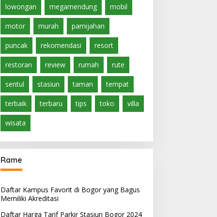
lowongan
megamendung
mobil
motor
murah
pamijahan
puncak
rekomendasi
resort
restoran
review
rumah
rute
sentul
stasiun
taman
tempat
terbaik
terbaru
tips
toko
villa
wisata
Rame
Daftar Kampus Favorit di Bogor yang Bagus
Memiliki Akreditasi
Daftar Harga Tarif Parkir Stasiun Bogor 2024