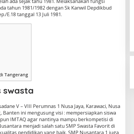
elah ada sejak tahu 1981. Melaksanakan fungsi
ada tahun 1981/1982 dengan Sk Kanwil Depdikbud
p./E.18 tanggal 13 Juli 1981.
di Tangerang
 swasta
sadane V – VIII Perumnas 1 Nusa Jaya, Karawaci, Nusa
g, Banten ini mengusung visi : mempersiapkan siswa
pun IMTAQ agar nantinya mampu berkompetisi di
usantara menjadi salah satu SMP Swasta Favorit di
ualitas pendidikan yang baik, SMP Nusantara 1 juga