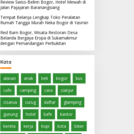
Review Swiss-Belinn Bogor, Hotel Mewah di
Jalan Pajajaran Baranangsiang
Tempat Belanja Lengkap Toko Peralatan
Rumah Tangga Murah Neka Bogor di Yasmin
Red Barn Bogor, Wisata Restoran Desa
Belanda Bergaya Eropa di Sukamakmur
dengan Pemandangan Perbukitan
Kata
alasan
anak
beli
bogor
bus
cafe
camping
cara
cianjur
cisarua
curug
daftar
glamping
gunung
hotel
kafe
kantor
kereta
kerja
kopi
kota
loker