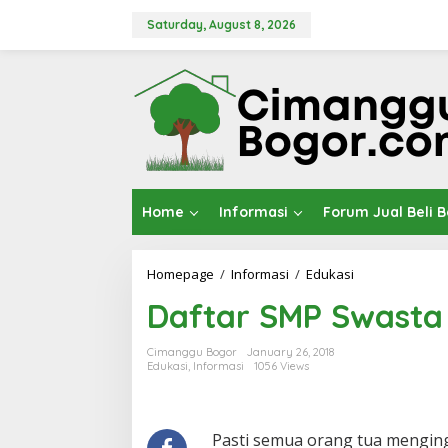
Skip
to
Saturday, August 8, 2026
content
Home
Informasi
Forum Jual Beli 
Daftar
Homepage
/
Informasi
/
Edukasi
SMP
Daftar SMP Swasta 
Swasta
favorit
di
Cimanggu Bogor
January 26, 2018
Tangerang
Edukasi
,
Informasi
1056 Views
Pasti semua orang tua menging