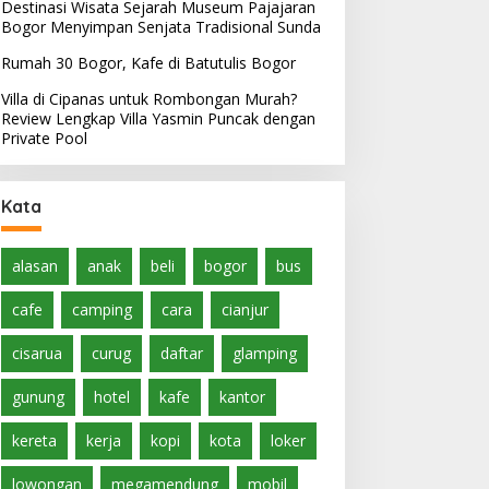
Destinasi Wisata Sejarah Museum Pajajaran
Bogor Menyimpan Senjata Tradisional Sunda
Rumah 30 Bogor, Kafe di Batutulis Bogor
Villa di Cipanas untuk Rombongan Murah?
Review Lengkap Villa Yasmin Puncak dengan
Private Pool
Kata
alasan
anak
beli
bogor
bus
cafe
camping
cara
cianjur
cisarua
curug
daftar
glamping
gunung
hotel
kafe
kantor
kereta
kerja
kopi
kota
loker
lowongan
megamendung
mobil