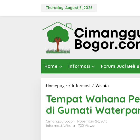
Skip
to
Thursday, August 6, 2026
content
Home
Informasi
Forum Jual Beli 
Tempat
Homepage
/
Informasi
/
Wisata
Wahana
Tempat Wahana Per
Permainan
Air
di Gumati Waterpa
Anak
Terbaru
di
Cimanggu Bogor
November 26, 2018
Gumati
Informasi
,
Wisata
700 Views
Waterpark
Cimahpar