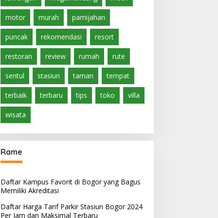
motor
murah
pamijahan
puncak
rekomendasi
resort
restoran
review
rumah
rute
sentul
stasiun
taman
tempat
terbaik
terbaru
tips
toko
villa
wisata
Rame
Daftar Kampus Favorit di Bogor yang Bagus
Memiliki Akreditasi
Daftar Harga Tarif Parkir Stasiun Bogor 2024
Per Jam dan Maksimal Terbaru