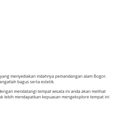
ata yang menyediakan indahnya pemandangan alam Bogor.
ngatlah bagus serta estetik.
dengan mendatangi tempat wisata ini anda akan melihat
tuk lebih mendapatkan kepuasan mengeksplore tempat ini