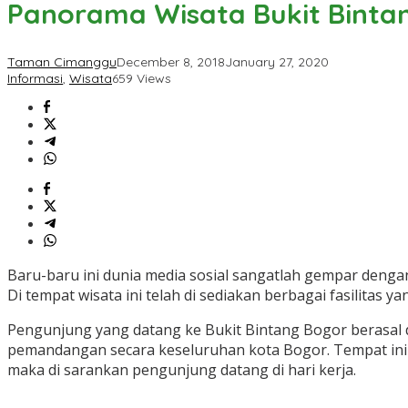
Panorama Wisata Bukit Bintan
Bintang
Bogor
Leuwiliang
Taman Cimanggu
December 8, 2018
January 27, 2020
Informasi
,
Wisata
659 Views
Baru-baru ini dunia media sosial sangatlah gempar deng
Di tempat wisata ini telah di sediakan berbagai fasilita
Pengunjung yang datang ke Bukit Bintang Bogor berasal d
pemandangan secara keseluruhan kota Bogor. Tempat ini 
maka di sarankan pengunjung datang di hari kerja.