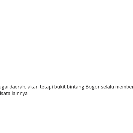
agai daerah, akan tetapi bukit bintang Bogor selalu mem
sata lainnya.