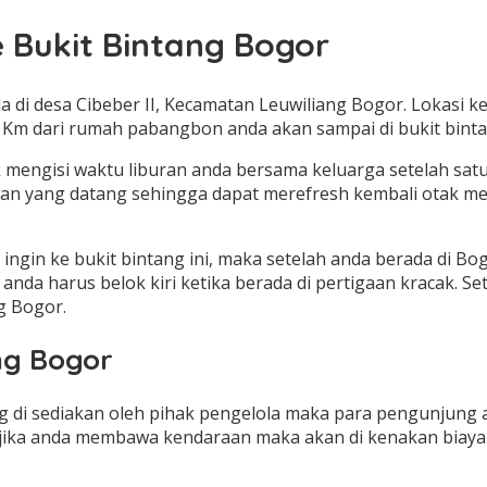
 Bukit Bintang Bogor
da di desa Cibeber II, Kecamatan Leuwiliang Bogor. Lokasi 
m dari rumah pabangbon anda akan sampai di bukit binta
ngisi waktu liburan anda bersama keluarga setelah satu mi
an yang datang sehingga dapat merefresh kembali otak me
 ingin ke bukit bintang ini, maka setelah anda berada di 
nda harus belok kiri ketika berada di pertigaan kracak. S
g Bogor.
ng Bogor
g di sediakan oleh pihak pengelola maka para pengunjung a
n jika anda membawa kendaraan maka akan di kenakan biaya 