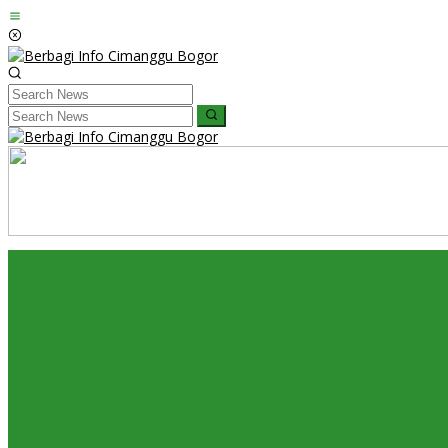
Skip
to
content