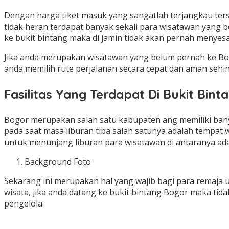
Dengan harga tiket masuk yang sangatlah terjangkau ter
tidak heran terdapat banyak sekali para wisatawan yang 
ke bukit bintang maka di jamin tidak akan pernah menyesa
Jika anda merupakan wisatawan yang belum pernah ke Bog
anda memilih rute perjalanan secara cepat dan aman sehi
Fasilitas Yang Terdapat Di Bukit Bin
Bogor merupakan salah satu kabupaten ang memiliki bany
pada saat masa liburan tiba salah satunya adalah tempat w
untuk menunjang liburan para wisatawan di antaranya ada
Background Foto
Sekarang ini merupakan hal yang wajib bagi para remaja
wisata, jika anda datang ke bukit bintang Bogor maka ti
pengelola.