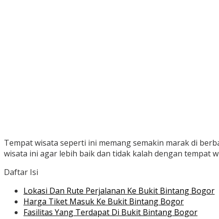
Tempat wisata seperti ini memang semakin marak di berb
wisata ini agar lebih baik dan tidak kalah dengan tempat wi
Daftar Isi
Lokasi Dan Rute Perjalanan Ke Bukit Bintang Bogor
Harga Tiket Masuk Ke Bukit Bintang Bogor
Fasilitas Yang Terdapat Di Bukit Bintang Bogor