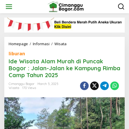
Skip
to
content
Ide
Homepage
/
Informasi
/
Wisata
Wisata
liburan
Alam
Murah
Ide Wisata Alam Murah di Puncak
di
Bogor : Jalan-Jalan ke Kampung Rimba
Puncak
Camp Tahun 2025
Bogor
:
Cimanggu Bogor
March 5, 2025
Jalan-
Wisata
170 Views
Jalan
ke
Kampung
Rimba
Camp
Tahun
2025