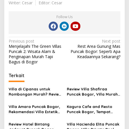
Writer: Cesar
Editor: Cesar
Follow Us
Post
Previous post
Next post
Menjelajahi The Green Villas
Rest Area Gunung Mas
navigation
Puncak 2: Wisata Alam &
Puncak Bogor: Seperti Apa
Penginapan Murah Tapi
Keadaannya Sekarang?
Bagus di Bogor
Terkait
Villa di Cipanas untuk
Review Villa Shafiraa
Rombongan Murah? Review
Puncak Bogor, Villa Murah
Lengkap Villa Yasmin
Kapasitas 20–25 Orang
Puncak dengan Private
dengan Kolam Renang
Villa Amara Puncak Bogor,
Kagura Cafe and Resto
Pool
Private Dekat Kebun Teh
Rekomendasi Villa Estetik
Puncak Bogor, Tempat
Kapasitas 30 Orang
Nongkrong Baru dengan
dengan View Pegunungan
View Pegunungan, Sungai,
Review Hotel Bintang
Villa Hacienda Elita Puncak
dan Menu Kuliner Lengkap