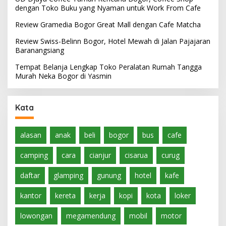
dengan Toko Buku yang Nyaman untuk Work From Cafe
Review Gramedia Bogor Great Mall dengan Cafe Matcha
Review Swiss-Belinn Bogor, Hotel Mewah di Jalan Pajajaran
Baranangsiang
Tempat Belanja Lengkap Toko Peralatan Rumah Tangga
Murah Neka Bogor di Yasmin
Kata
alasan
anak
beli
bogor
bus
cafe
camping
cara
cianjur
cisarua
curug
daftar
glamping
gunung
hotel
kafe
kantor
kereta
kerja
kopi
kota
loker
lowongan
megamendung
mobil
motor