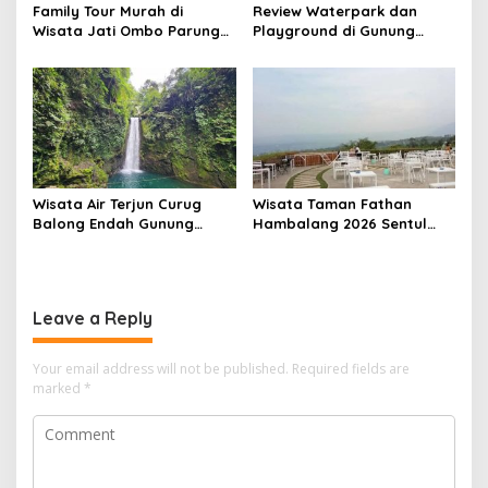
Family Tour Murah di
Review Waterpark dan
Wisata Jati Ombo Parung
Playground di Gunung
Panjang Bogor
Geulis Bogor Maret 2026
Wisata Air Terjun Curug
Wisata Taman Fathan
Balong Endah Gunung
Hambalang 2026 Sentul
Salak Bogor 2026
Bogor: Spot View Bukit
Hijau yang Lagi Viral
Leave a Reply
Your email address will not be published.
Required fields are
marked
*