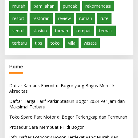
murah
pamijahan
puncak
rekomendasi
resort
restoran
review
rumah
rute
sentul
stasiun
taman
tempat
terbaik
terbaru
tips
toko
villa
wisata
Rame
Daftar Kampus Favorit di Bogor yang Bagus Memiliki
Akreditasi
Daftar Harga Tarif Parkir Stasiun Bogor 2024 Per Jam dan
Maksimal Terbaru
Toko Spare Part Motor di Bogor Terlengkap dan Termurah
Prosedur Cara Membuat PT di Bogor
Info Daftar Fotocopy Bogor Terdekat yang Murah dan