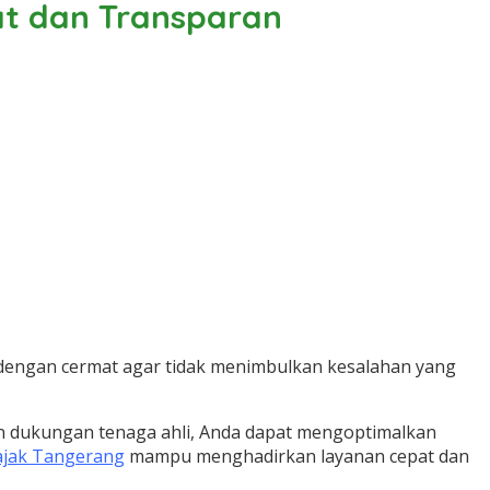
t dan Transparan
l dengan cermat agar tidak menimbulkan kesalahan yang
an dukungan tenaga ahli, Anda dapat mengoptimalkan
ajak Tangerang
mampu menghadirkan layanan cepat dan