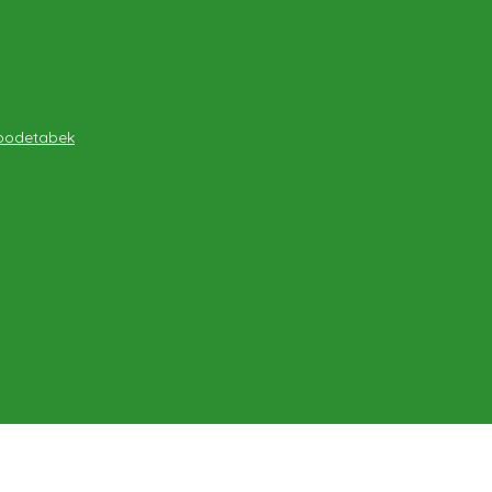
abodetabek