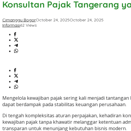
Konsultan Pajak Tangerang 
yang
Menawarkan
Layanan
Cimanggu Bogor
October 24, 2025
October 24, 2025
Cepat
Informasi
62 Views
dan
Transparan
Mengelola kewajiban pajak sering kali menjadi tantangan
dapat berdampak pada stabilitas keuangan perusahaan.
Di tengah kompleksitas aturan perpajakan, kehadiran ko
kewajiban pajak tanpa khawatir melanggar ketentuan admi
transparan untuk menunjang kebutuhan bisnis modern.