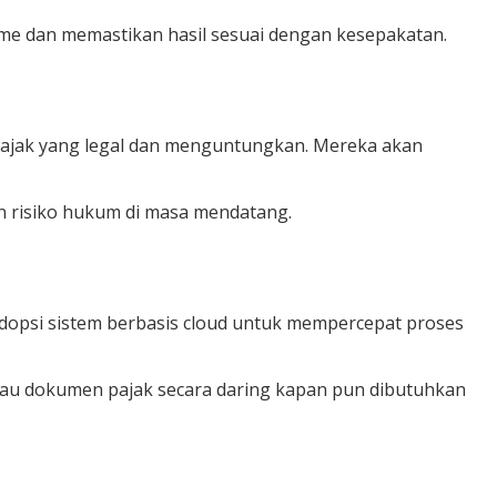
me dan memastikan hasil sesuai dengan kesepakatan.
 pajak yang legal dan menguntungkan. Mereka akan
 risiko hukum di masa mendatang.
adopsi sistem berbasis cloud untuk mempercepat proses
ntau dokumen pajak secara daring kapan pun dibutuhkan