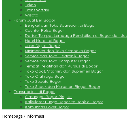
Tekno
Transportasi
Wisata
Forum Jual Beli Bogor
Bengkel dan Toko Sparepart di Bogor
Counter Pulsa Bogor
Daftar Tempat Lembaga Pendidikan di Bogor dan J
Hotel Murah di Bogor
Jasa Digital Bogor
Minimarket dan Toko Sembako Bogor
Service dan Toko Elektronik Bogor
Service dan Toko Komputer Bogor
Tempat Pelatihan dan Kursus di Bogor
Toko Obat, Vitamin, dan Suplemen Bogor
Toko Olahraga Bogor
Toko Sepatu Bogor
Toko Snack dan Makanan Ringan Bogor
Transportasi di Bogor
Cimanggu Bogor Playlist
Kalkulator Bunga Deposito Bank di Bogor
Komunitas Loker Bogor
Konsultan
Homepage
/
Informasi
Pajak
Tangerang