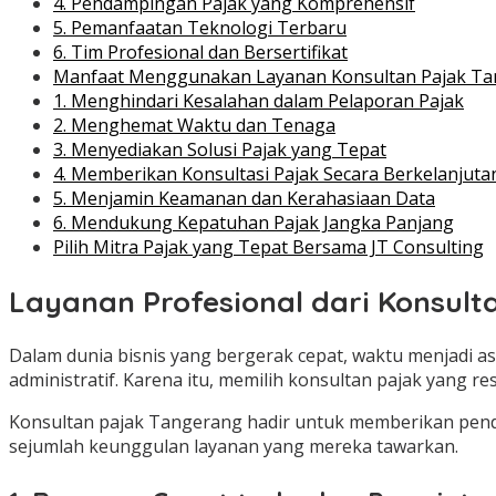
4. Pendampingan Pajak yang Komprehensif
5. Pemanfaatan Teknologi Terbaru
6. Tim Profesional dan Bersertifikat
Manfaat Menggunakan Layanan Konsultan Pajak T
1. Menghindari Kesalahan dalam Pelaporan Pajak
2. Menghemat Waktu dan Tenaga
3. Menyediakan Solusi Pajak yang Tepat
4. Memberikan Konsultasi Pajak Secara Berkelanjuta
5. Menjamin Keamanan dan Kerahasiaan Data
6. Mendukung Kepatuhan Pajak Jangka Panjang
Pilih Mitra Pajak yang Tepat Bersama JT Consulting
Layanan Profesional dari Konsult
Dalam dunia bisnis yang bergerak cepat, waktu menjadi ase
administratif. Karena itu, memilih konsultan pajak yang r
Konsultan pajak Tangerang hadir untuk memberikan penda
sejumlah keunggulan layanan yang mereka tawarkan.