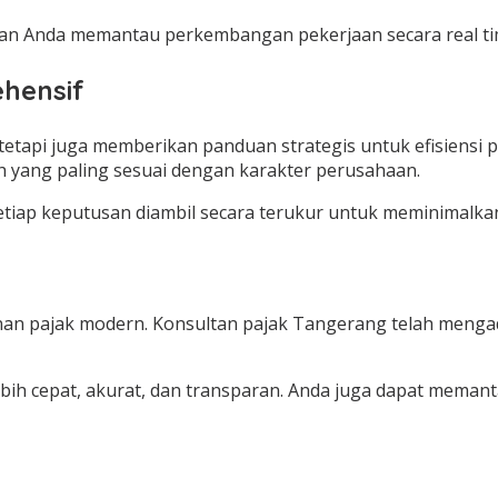
kan Anda memantau perkembangan pekerjaan secara real ti
hensif
tetapi juga memberikan panduan strategis untuk efisiensi
h yang paling sesuai dengan karakter perusahaan.
iap keputusan diambil secara terukur untuk meminimalkan
ayanan pajak modern. Konsultan pajak Tangerang telah meng
ebih cepat, akurat, dan transparan. Anda juga dapat mema